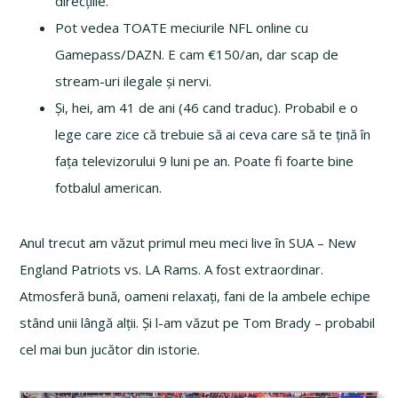
direcțiile.
Pot vedea TOATE meciurile NFL online cu
Gamepass/DAZN. E cam €150/an, dar scap de
stream-uri ilegale și nervi.
Și, hei, am 41 de ani (46 cand traduc). Probabil e o
lege care zice că trebuie să ai ceva care să te țină în
fața televizorului 9 luni pe an. Poate fi foarte bine
fotbalul american.
Anul trecut am văzut primul meu meci live în SUA – New
England Patriots vs. LA Rams. A fost extraordinar.
Atmosferă bună, oameni relaxați, fani de la ambele echipe
stând unii lângă alții. Și l-am văzut pe Tom Brady – probabil
cel mai bun jucător din istorie.