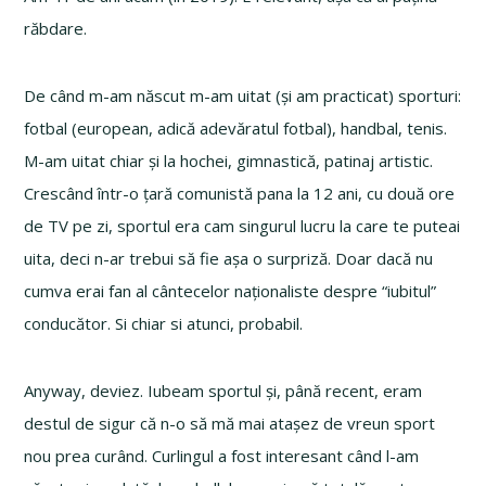
răbdare.
De când m-am născut m-am uitat (și am practicat) sporturi:
fotbal (european, adică adevăratul fotbal), handbal, tenis.
M-am uitat chiar și la hochei, gimnastică, patinaj artistic.
Crescând într-o țară comunistă pana la 12 ani, cu două ore
de TV pe zi, sportul era cam singurul lucru la care te puteai
uita, deci n-ar trebui să fie așa o surpriză. Doar dacă nu
cumva erai fan al cântecelor naționaliste despre “iubitul”
conducător. Si chiar si atunci, probabil.
Anyway, deviez. Iubeam sportul și, până recent, eram
destul de sigur că n-o să mă mai atașez de vreun sport
nou prea curând. Curlingul a fost interesant când l-am