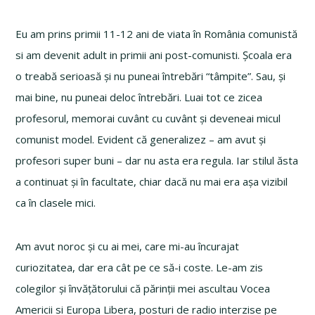
Eu am prins primii 11-12 ani de viata în România comunistă
si am devenit adult in primii ani post-comunisti. Școala era
o treabă serioasă și nu puneai întrebări “tâmpite”. Sau, și
mai bine, nu puneai deloc întrebări. Luai tot ce zicea
profesorul, memorai cuvânt cu cuvânt și deveneai micul
comunist model. Evident că generalizez – am avut și
profesori super buni – dar nu asta era regula. Iar stilul ăsta
a continuat și în facultate, chiar dacă nu mai era așa vizibil
ca în clasele mici.
Am avut noroc și cu ai mei, care mi-au încurajat
curiozitatea, dar era cât pe ce să-i coste. Le-am zis
colegilor și învățătorului că părinții mei ascultau Vocea
Americii si Europa Libera, posturi de radio interzise pe