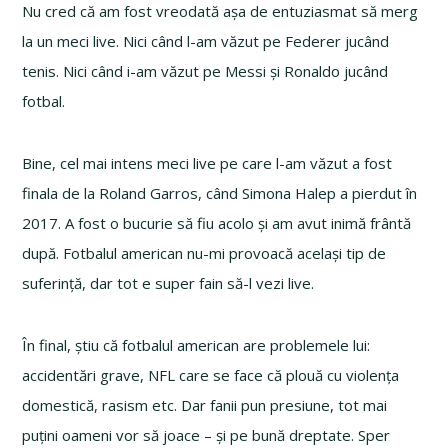
Nu cred că am fost vreodată așa de entuziasmat să merg
la un meci live. Nici când l-am văzut pe Federer jucând
tenis. Nici când i-am văzut pe Messi și Ronaldo jucând
fotbal.
Bine, cel mai intens meci live pe care l-am văzut a fost
finala de la Roland Garros, când Simona Halep a pierdut în
2017. A fost o bucurie să fiu acolo și am avut inimă frântă
după. Fotbalul american nu-mi provoacă același tip de
suferință, dar tot e super fain să-l vezi live.
În final, știu că fotbalul american are problemele lui:
accidentări grave, NFL care se face că plouă cu violența
domestică, rasism etc. Dar fanii pun presiune, tot mai
puțini oameni vor să joace – și pe bună dreptate. Sper