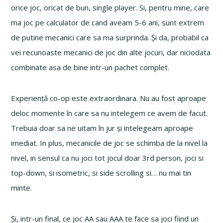
orice joc, oricat de bun, single player. Si, pentru mine, care
ma joc pe calculator de cand aveam 5-6 ani, sunt extrem
de putine mecanici care sa ma surprinda. Și da, probabil ca
vei recunoaste mecanici de joc din alte jocuri, dar niciodata
combinate asa de bine intr-un pachet complet.
Experiență co-op este extraordinara. Nu au fost aproape
deloc momente în care sa nu intelegem ce avem de facut.
Trebuia doar sa ne uitam în jur și intelegeam aproape
imediat. In plus, mecanicile de joc se schimba de la nivel la
nivel, in sensul ca nu joci tot jocul doar 3rd person, joci si
top-down, si isometric, si side scrolling si… nu mai tin
minte.
Și, intr-un final, ce joc AA sau AAA te face sa joci fiind un