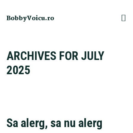
Skip
Skip
Skip
Skip
to
to
to
to
BobbyVoicu.ro
primary
main
primary
footer
navigation
content
sidebar
ARCHIVES FOR JULY
2025
Sa alerg, sa nu alerg