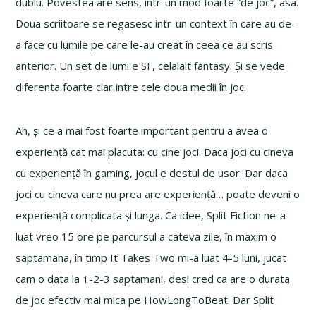
dublu. Povestea are sens, intr-un mod foarte “de joc”, asa.
Doua scriitoare se regasesc intr-un context în care au de-
a face cu lumile pe care le-au creat în ceea ce au scris
anterior. Un set de lumi e SF, celalalt fantasy. Și se vede
diferenta foarte clar intre cele doua medii în joc.
Ah, și ce a mai fost foarte important pentru a avea o
experiență cat mai placuta: cu cine joci. Daca joci cu cineva
cu experiență în gaming, jocul e destul de usor. Dar daca
joci cu cineva care nu prea are experiență… poate deveni o
experiență complicata și lunga. Ca idee, Split Fiction ne-a
luat vreo 15 ore pe parcursul a cateva zile, în maxim o
saptamana, în timp It Takes Two mi-a luat 4-5 luni, jucat
cam o data la 1-2-3 saptamani, desi cred ca are o durata
de joc efectiv mai mica pe HowLongToBeat. Dar Split