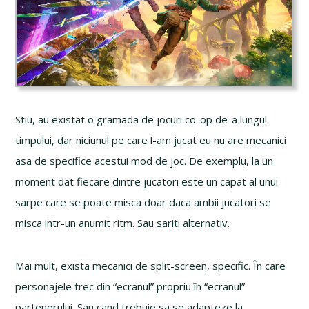
Stiu, au existat o gramada de jocuri co-op de-a lungul
timpului, dar niciunul pe care l-am jucat eu nu are mecanici
asa de specifice acestui mod de joc. De exemplu, la un
moment dat fiecare dintre jucatori este un capat al unui
sarpe care se poate misca doar daca ambii jucatori se
misca intr-un anumit ritm. Sau sariti alternativ.
Mai mult, exista mecanici de split-screen, specific. În care
personajele trec din “ecranul” propriu în “ecranul”
partenerului. Sau cand trebuie sa se adapteze la