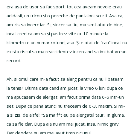
era asa de usor sa fac sport: tot cea aveam nevoie erau
adidasii, un tricou și o pereche de pantaloni scurti. Asa ca,
am zis sa incerc iar. Si, sincer sa fiu, ma simt atat de bine,
incat cred ca am sa și pastrez viteza. 10 minute la
kilometru e un numar rotund, asa. Și e atat de “rau” incat nu
exista riscul sa ma reaccidentez incercand sa imi bat vreun
record.
Ah, si omul care m-a facut sa alerg pentru ca nu il bateam
la tenis? Ultima data cand am jucat, la vreo 6 luni dupa ce
ma apucasem de alergat, am facut prima data 6-6 intr-un
set. Dupa ce pana atunci nu treceam de 6-3, maxim. Si mi-
a si zis, de altfel: “Sa ma f*t eu pe alergatul tau!”. In gluma,
ca sa fie clar. Dupa aia nu am mai jucat, insa. Nimic grav.
Dar deodata nu am mai avut timp niciunul.