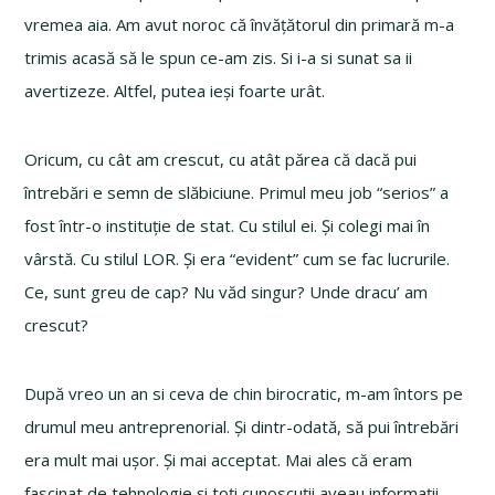
vremea aia. Am avut noroc că învățătorul din primară m-a
trimis acasă să le spun ce-am zis. Si i-a si sunat sa ii
avertizeze. Altfel, putea ieși foarte urât.
Oricum, cu cât am crescut, cu atât părea că dacă pui
întrebări e semn de slăbiciune. Primul meu job “serios” a
fost într-o instituție de stat. Cu stilul ei. Și colegi mai în
vârstă. Cu stilul LOR. Și era “evident” cum se fac lucrurile.
Ce, sunt greu de cap? Nu văd singur? Unde dracu’ am
crescut?
După vreo un an si ceva de chin birocratic, m-am întors pe
drumul meu antreprenorial. Și dintr-odată, să pui întrebări
era mult mai ușor. Și mai acceptat. Mai ales că eram
fascinat de tehnologie și toți cunoscuții aveau informații