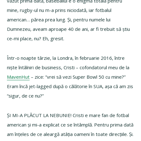
văzut prima dată, baseballul e o enigmă totală pentru
mine, rugby-ul nu m-a prins niciodată, iar fotbalul
american… părea prea lung. Și, pentru numele lui
Dumnezeu, aveam aproape 40 de ani, ar fi trebuit să știu
ce-mi place, nu? Eh, gresit.
Într-o noapte târzie, la Londra, în februarie 2016, între
niște întâlniri de business, Cristi – cofondatorul meu de la
MavenHut
– zice: “vrei să vezi Super Bowl 50 cu mine?”
Eram încă jet-lagged după o călătorie în SUA, așa că am zis
“sigur, de ce nu?”
ȘI MI-A PLĂCUT LA NEBUNIE! Cristi e mare fan de fotbal
american și mi-a explicat ce se întâmplă. Pentru prima dată
am înțeles de ce aleargă atâția oameni în toate direcțiile. Și.