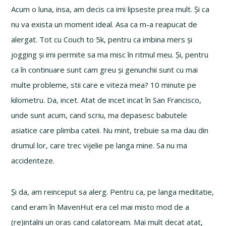
Acum o luna, insa, am decis ca imi lipseste prea mult. Și ca
nu va exista un moment ideal. Asa ca m-a reapucat de
alergat. Tot cu Couch to 5k, pentru ca imbina mers și
jogging și imi permite sa ma misc în ritmul meu. Și, pentru
ca în continuare sunt cam greu și genunchii sunt cu mai
multe probleme, stii care e viteza mea? 10 minute pe
kilometru. Da, incet. Atat de incet incat în San Francisco,
unde sunt acum, cand scriu, ma depasesc babutele
asiatice care plimba cateii. Nu mint, trebuie sa ma dau din
drumul lor, care trec vijelie pe langa mine. Sa nu ma
accidenteze.
Și da, am reinceput sa alerg. Pentru ca, pe langa meditatie,
cand eram în MavenHut era cel mai misto mod de a
(re)intalni un oras cand calatoream. Mai mult decat atat,