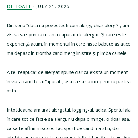
DE TOATE
·
JULY 21, 2025
Din seria “daca nu povestesti cum alergi, chiar alergi?”, am
zis sa va spun ca m-am reapucat de alergat. Și care este
experiență acum, în momentul în care niste babute asiatice
ma depasc în tromba cand merg linistite și plimba cainele.
A te “reapuca” de alergat spune clar ca exista un moment
în viata cand te-ai “apucat”, asa ca sa sa incepem cu partea
asta.
Intotdeauna am urat alergatul. Jogging-ul, adica. Sportul ala
în care tot ce faci e sa alergi. Nu dupa o minge, ci doar asa,
ca sa te afli în miscare. Fac sport de cand ma stiu, dar
intotdeauna un sport cu o minge: fotbal, handbal, tenis. Am