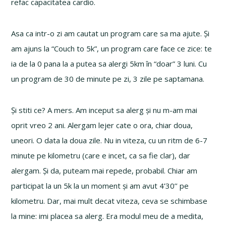
refac capacitatea cardio.
Asa ca intr-o zi am cautat un program care sa ma ajute. Și
am ajuns la “Couch to 5k”, un program care face ce zice: te
ia de la 0 pana la a putea sa alergi 5km în “doar” 3 luni. Cu
un program de 30 de minute pe zi, 3 zile pe saptamana.
Și stiti ce? A mers. Am inceput sa alerg și nu m-am mai
oprit vreo 2 ani. Alergam lejer cate o ora, chiar doua,
uneori. O data la doua zile. Nu in viteza, cu un ritm de 6-7
minute pe kilometru (care e incet, ca sa fie clar), dar
alergam. Și da, puteam mai repede, probabil. Chiar am
participat la un 5k la un moment și am avut 4’30’’ pe
kilometru. Dar, mai mult decat viteza, ceva se schimbase
la mine: imi placea sa alerg. Era modul meu de a medita,