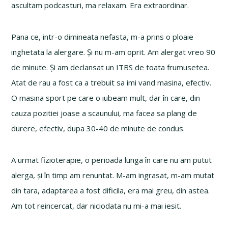
ascultam podcasturi, ma relaxam. Era extraordinar.
Pana ce, intr-o dimineata nefasta, m-a prins o ploaie
inghetata la alergare. Și nu m-am oprit. Am alergat vreo 90
de minute. Și am declansat un ITBS de toata frumusetea.
Atat de rau a fost ca a trebuit sa imi vand masina, efectiv.
O masina sport pe care o iubeam mult, dar în care, din
cauza pozitiei joase a scaunului, ma facea sa plang de
durere, efectiv, dupa 30-40 de minute de condus.
A urmat fizioterapie, o perioada lunga în care nu am putut
alerga, și în timp am renuntat. M-am ingrasat, m-am mutat
din tara, adaptarea a fost dificila, era mai greu, din astea.
Am tot reincercat, dar niciodata nu mi-a mai iesit.