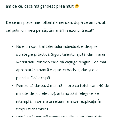
am de ce, dacă mă gândesc prea mult
De ce îmi place mie fotbalul american, după ce am văzut
cel puțin un meci pe săptămână în sezonul trecut?
Nu e un sport al talentului individual, e despre
strategie și tactică. Sigur, talentul ajută, dar n-ai un
Messi sau Ronaldo care să câștige singur. Cea mai
apropiată variantă e quarterback-ul, dar și el e
pierdut fără echipă.
Pentru că durează mult (3-4 ore cu totul, cam 40 de
minute de joc efectiv), ai timp să înțelegi ce se
întâmplă. Ți se arată reluări, analize, explicații. În
timpul transmisiei.
După ce îți explică cineva regulile, sunt destul de