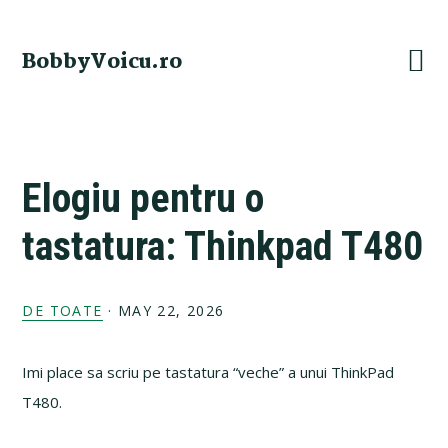
Skip
Skip
Skip
Skip
to
to
to
to
BobbyVoicu.ro
primary
main
primary
footer
navigation
content
sidebar
Elogiu pentru o
tastatura: Thinkpad T480
DE TOATE
·
MAY 22, 2026
Imi place sa scriu pe tastatura “veche” a unui ThinkPad
T480.