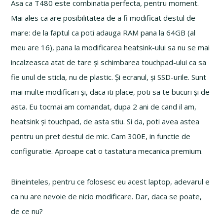
Asa ca T480 este combinatia perfecta, pentru moment.
Mai ales ca are posibilitatea de a fi modificat destul de
mare: de la faptul ca poti adauga RAM pana la 64GB (al
meu are 16), pana la modificarea heatsink-ului sa nu se mai
incalzeasca atat de tare și schimbarea touchpad-ului ca sa
fie unul de sticla, nu de plastic. Și ecranul, și SSD-urile. Sunt
mai multe modificari și, daca iti place, poti sa te bucuri și de
asta. Eu tocmai am comandat, dupa 2 ani de cand il am,
heatsink și touchpad, de asta stiu. Si da, poti avea astea
pentru un pret destul de mic. Cam 300E, in functie de
configuratie. Aproape cat o tastatura mecanica premium.
Bineinteles, pentru ce folosesc eu acest laptop, adevarul e
ca nu are nevoie de nicio modificare. Dar, daca se poate,
de ce nu?