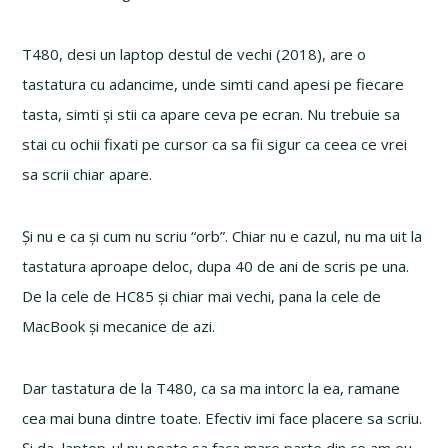
T480, desi un laptop destul de vechi (2018), are o
tastatura cu adancime, unde simti cand apesi pe fiecare
tasta, simti și stii ca apare ceva pe ecran. Nu trebuie sa
stai cu ochii fixati pe cursor ca sa fii sigur ca ceea ce vrei
sa scrii chiar apare.
Și nu e ca și cum nu scriu “orb”. Chiar nu e cazul, nu ma uit la
tastatura aproape deloc, dupa 40 de ani de scris pe una.
De la cele de HC85 și chiar mai vechi, pana la cele de
MacBook și mecanice de azi.
Dar tastatura de la T480, ca sa ma intorc la ea, ramane
cea mai buna dintre toate. Efectiv imi face placere sa scriu.
Și da, laptop-ul nu poate sa faca mare parte din ce am eu