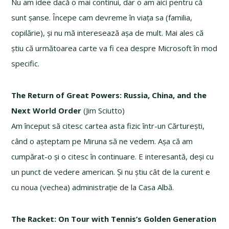
Nu am idee dacă o mai continui, dar o am aici pentru că
sunt șanse. Începe cam devreme în viața sa (familia,
copilărie), și nu mă interesează așa de mult. Mai ales că
știu că următoarea carte va fi cea despre Microsoft în mod
specific.
The Return of Great Powers: Russia, China, and the
Next World Order
(Jim Sciutto)
Am început să citesc cartea asta fizic într-un Cărturești,
când o așteptam pe Miruna să ne vedem. Așa că am
cumpărat-o și o citesc în continuare. E interesantă, deși cu
un punct de vedere american. Și nu știu cât de la curent e
cu noua (vechea) administrație de la Casa Albă.
The Racket: On Tour with Tennis’s Golden Generation