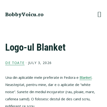
Skip
Skip
Skip
Skip
to
to
to
to
BobbyVoicu.ro
primary
main
primary
footer
navigation
content
sidebar
Logo-ul Blanket
DE TOATE
·
JULY 3, 2026
Una din aplicatiile mele preferate in Fedora e
Blanket
.
Neasteptat, pentru mine, dar e o aplicatie de “white
noise”. Sunete din mediul incojurator (rau, ploaie, mare,
cafenea samd). O folosesc destul de des cand scriu,
indiferent ce scriu.