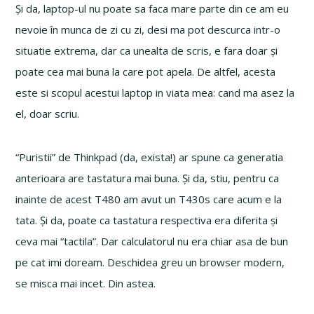
Și da, laptop-ul nu poate sa faca mare parte din ce am eu
nevoie în munca de zi cu zi, desi ma pot descurca intr-o
situatie extrema, dar ca unealta de scris, e fara doar și
poate cea mai buna la care pot apela. De altfel, acesta
este si scopul acestui laptop in viata mea: cand ma asez la
el, doar scriu.
“Puristii” de Thinkpad (da, exista!) ar spune ca generatia
anterioara are tastatura mai buna. Și da, stiu, pentru ca
inainte de acest T480 am avut un T430s care acum e la
tata. Și da, poate ca tastatura respectiva era diferita și
ceva mai “tactila”. Dar calculatorul nu era chiar asa de bun
pe cat imi doream. Deschidea greu un browser modern,
se misca mai incet. Din astea.