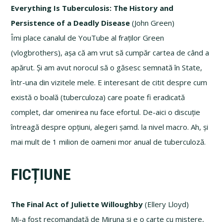
Everything Is Tuberculosis: The History and
Persistence of a Deadly Disease
(John Green)
Îmi place canalul de YouTube al fraților Green
(vlogbrothers), așa că am vrut să cumpăr cartea de când a
apărut. Și am avut norocul să o găsesc semnată în State,
într-una din vizitele mele. E interesant de citit despre cum
există o boală (tuberculoza) care poate fi eradicată
complet, dar omenirea nu face efortul. De-aici o discuție
întreagă despre opțiuni, alegeri șamd. la nivel macro. Ah, și
mai mult de 1 milion de oameni mor anual de tuberculoză.
FICȚIUNE
The Final Act of Juliette Willoughby
(Ellery Lloyd)
Mi-a fost recomandată de Miruna și e o carte cu mistere,