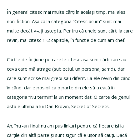
În general citesc mai multe cărți în același timp, mai ales
non-fiction. Așa că la categoria “Citesc acum” sunt mai
multe decât v-ați aștepta. Pentru că unele sunt cărți la care
revin, mai citesc 1-2 capitole, în funcție de cum am chef.
Cărțile de ficțiune pe care le citesc așa sunt cărți care au
ceva care mă atrage (subiectul, un personaj șamd), dar
care sunt scrise mai greoi sau diferit. La ele revin din când
în când, dar e posibil ca o parte din ele să treacă în
categoria “Nu termin” la un moment dat. O carte de genul
ăsta e ultima a lui Dan Brown, Secret of Secrets.
Ah, într-un final: nu am pus linkuri pentru că fiecare își ia
cărțile din altă parte și sunt sigur că e ușor să cauți. Dacă