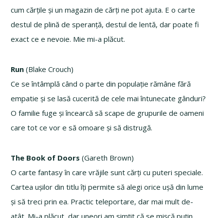
cum cărțile și un magazin de cărți ne pot ajuta. E o carte
destul de plină de speranță, destul de lentă, dar poate fi
exact ce e nevoie. Mie mi-a plăcut.
Run
(Blake Crouch)
Ce se întâmplă când o parte din populație rămâne fără
empatie și se lasă cucerită de cele mai întunecate gânduri?
O familie fuge și încearcă să scape de grupurile de oameni
care tot ce vor e să omoare și să distrugă.
The Book of Doors
(Gareth Brown)
O carte fantasy în care vrăjile sunt cărți cu puteri speciale.
Cartea ușilor din titlu îți permite să alegi orice ușă din lume
și să treci prin ea. Practic teleportare, dar mai mult de-
atât. Mi-a plăcut, dar uneori am simțit că se mișcă puțin