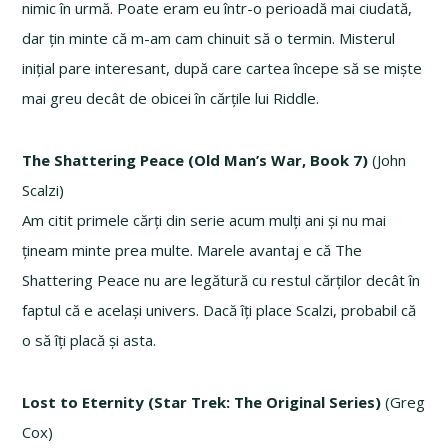
nimic în urmă. Poate eram eu într-o perioadă mai ciudată,
dar țin minte că m-am cam chinuit să o termin. Misterul
inițial pare interesant, după care cartea începe să se miște
mai greu decât de obicei în cărțile lui Riddle.
The Shattering Peace (Old Man’s War, Book 7)
(John
Scalzi)
Am citit primele cărți din serie acum mulți ani și nu mai
țineam minte prea multe. Marele avantaj e că The
Shattering Peace nu are legătură cu restul cărților decât în
faptul că e același univers. Dacă îți place Scalzi, probabil că
o să îți placă și asta.
Lost to Eternity (Star Trek: The Original Series)
(Greg
Cox)