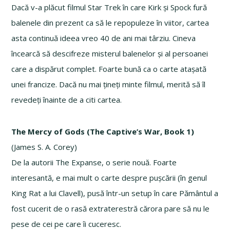
Dacă v-a plăcut filmul Star Trek în care Kirk și Spock fură
balenele din prezent ca să le repopuleze în viitor, cartea
asta continuă ideea vreo 40 de ani mai târziu. Cineva
încearcă să descifreze misterul balenelor și al persoanei
care a dispărut complet. Foarte bună ca o carte atașată
unei francize. Dacă nu mai țineți minte filmul, merită să îl
revedeți înainte de a citi cartea.
The Mercy of Gods (The Captive’s War, Book 1)
(James S. A. Corey)
De la autorii The Expanse, o serie nouă. Foarte
interesantă, e mai mult o carte despre pușcării (în genul
King Rat a lui Clavell), pusă într-un setup în care Pământul a
fost cucerit de o rasă extraterestră cărora pare să nu le
pese de cei pe care îi cuceresc.