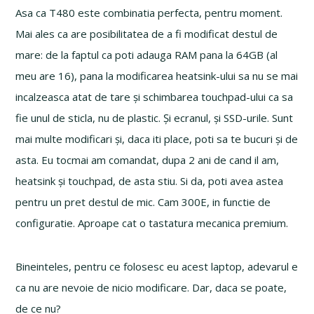
Asa ca T480 este combinatia perfecta, pentru moment.
Mai ales ca are posibilitatea de a fi modificat destul de
mare: de la faptul ca poti adauga RAM pana la 64GB (al
meu are 16), pana la modificarea heatsink-ului sa nu se mai
incalzeasca atat de tare și schimbarea touchpad-ului ca sa
fie unul de sticla, nu de plastic. Și ecranul, și SSD-urile. Sunt
mai multe modificari și, daca iti place, poti sa te bucuri și de
asta. Eu tocmai am comandat, dupa 2 ani de cand il am,
heatsink și touchpad, de asta stiu. Si da, poti avea astea
pentru un pret destul de mic. Cam 300E, in functie de
configuratie. Aproape cat o tastatura mecanica premium.
Bineinteles, pentru ce folosesc eu acest laptop, adevarul e
ca nu are nevoie de nicio modificare. Dar, daca se poate,
de ce nu?