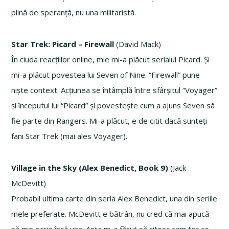
plină de speranță, nu una militaristă.
Star Trek: Picard – Firewall
(David Mack)
În ciuda reacțiilor online, mie mi-a plăcut serialul Picard. Și
mi-a plăcut povestea lui Seven of Nine. “Firewall” pune
niște context. Acțiunea se întâmplă între sfârșitul “Voyager”
și începutul lui “Picard” și povestește cum a ajuns Seven să
fie parte din Rangers. Mi-a plăcut, e de citit dacă sunteți
fani Star Trek (mai ales Voyager).
Village in the Sky (Alex Benedict, Book 9)
(Jack
McDevitt)
Probabil ultima carte din seria Alex Benedict, una din seriile
mele preferate. McDevitt e bătrân, nu cred că mai apucă
să mai scrie încă una. Asta m-a făcut să citesc cam tot ce