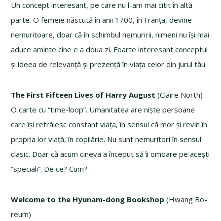
Un concept interesant, pe care nu l-am mai citit în altă
parte. O femeie născută în anii 1700, în Franța, devine
nemuritoare, doar că în schimbul nemuririi, nimeni nu își mai
aduce aminte cine e a doua zi. Foarte interesant conceptul
și ideea de relevanță și prezență în viața celor din jurul tău.
The First Fifteen Lives of Harry August
(Claire North)
O carte cu “time-loop”. Umanitatea are niște persoane
care își retrăiesc constant viața, în sensul că mor și revin în
propria lor viață, în copilărie. Nu sunt nemuritori în sensul
clasic. Doar că acum cineva a început să îi omoare pe acești
“speciali”. De ce? Cum?
Welcome to the Hyunam-dong Bookshop
(Hwang Bo-
reum)