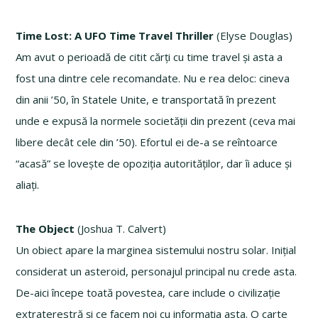
Time Lost: A UFO Time Travel Thriller
(Elyse Douglas)
Am avut o perioadă de citit cărți cu time travel și asta a
fost una dintre cele recomandate. Nu e rea deloc: cineva
din anii ’50, în Statele Unite, e transportată în prezent
unde e expusă la normele societății din prezent (ceva mai
libere decât cele din ’50). Efortul ei de-a se reîntoarce
“acasă” se lovește de opoziția autorităților, dar îi aduce și
aliați.
The Object
(Joshua T. Calvert)
Un obiect apare la marginea sistemului nostru solar. Inițial
considerat un asteroid, personajul principal nu crede asta.
De-aici începe toată povestea, care include o civilizație
extraterestră și ce facem noi cu informația asta. O carte