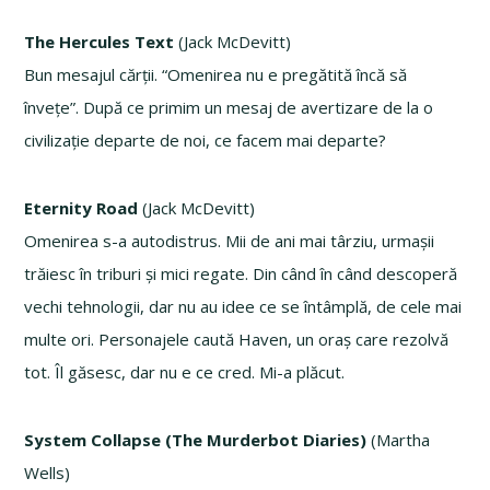
The Hercules Text
(Jack McDevitt)
Bun mesajul cărții. “Omenirea nu e pregătită încă să
învețe”. După ce primim un mesaj de avertizare de la o
civilizație departe de noi, ce facem mai departe?
Eternity Road
(Jack McDevitt)
Omenirea s-a autodistrus. Mii de ani mai târziu, urmașii
trăiesc în triburi și mici regate. Din când în când descoperă
vechi tehnologii, dar nu au idee ce se întâmplă, de cele mai
multe ori. Personajele caută Haven, un oraș care rezolvă
tot. Îl găsesc, dar nu e ce cred. Mi-a plăcut.
System Collapse (The Murderbot Diaries)
(Martha
Wells)