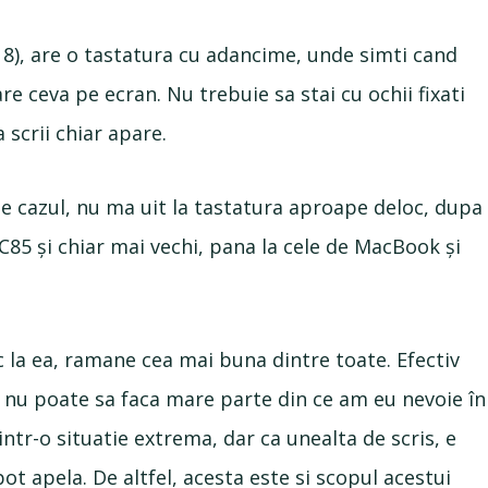
18), are o tastatura cu adancime, unde simti cand
are ceva pe ecran. Nu trebuie sa stai cu ochii fixati
a scrii chiar apare.
u e cazul, nu ma uit la tastatura aproape deloc, dupa
HC85 și chiar mai vechi, pana la cele de MacBook și
c la ea, ramane cea mai buna dintre toate. Efectiv
ul nu poate sa faca mare parte din ce am eu nevoie în
ntr-o situatie extrema, dar ca unealta de scris, e
ot apela. De altfel, acesta este si scopul acestui