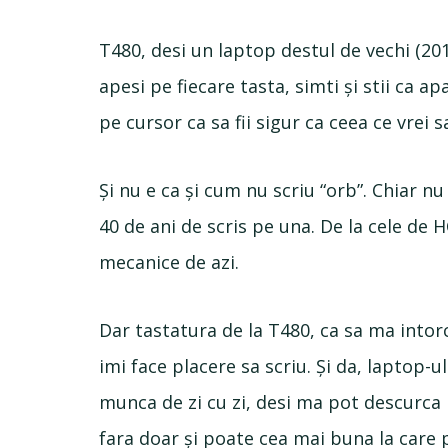
T480, desi un laptop destul de vechi (20
apesi pe fiecare tasta, simti și stii ca ap
pe cursor ca sa fii sigur ca ceea ce vrei s
Și nu e ca și cum nu scriu “orb”. Chiar n
40 de ani de scris pe una. De la cele de 
mecanice de azi.
Dar tastatura de la T480, ca sa ma intor
imi face placere sa scriu. Și da, laptop-
munca de zi cu zi, desi ma pot descurca i
fara doar și poate cea mai buna la care p