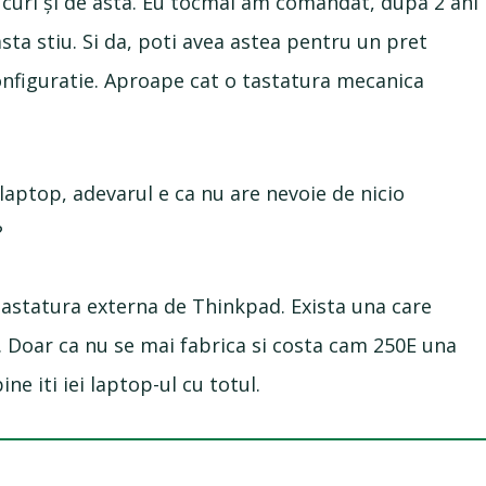
 bucuri și de asta. Eu tocmai am comandat, dupa 2 ani
sta stiu. Si da, poti avea astea pentru un pret
onfiguratie. Aproape cat o tastatura mecanica
laptop, adevarul e ca nu are nevoie de nicio
?
tastatura externa de Thinkpad. Exista una care
. Doar ca nu se mai fabrica si costa cam 250E una
ne iti iei laptop-ul cu totul.