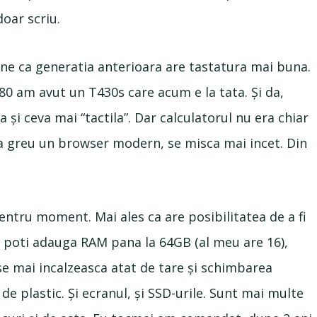
doar scriu.
pune ca generatia anterioara are tastatura mai buna.
480 am avut un T430s care acum e la tata. Și da,
 și ceva mai “tactila”. Dar calculatorul nu era chiar
a greu un browser modern, se misca mai incet. Din
ntru moment. Mai ales ca are posibilitatea de a fi
a poti adauga RAM pana la 64GB (al meu are 16),
se mai incalzeasca atat de tare și schimbarea
 de plastic. Și ecranul, și SSD-urile. Sunt mai multe