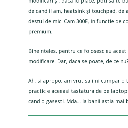
modificari și, daca iti place, poti sa te
de cand il am, heatsink și touchpad, de a
destul de mic. Cam 300E, in functie de c
premium.
Bineinteles, pentru ce folosesc eu acest 
modificare. Dar, daca se poate, de ce nu
Ah, si apropo, am vrut sa imi cumpar o 
practic e aceeasi tastatura de pe laptop
cand o gasesti. Mda… la banii astia mai bi