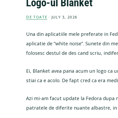
Logo-ul Blanket
DE TOATE
·
JULY 3, 2026
Una din aplicatiile mele preferate in Fe
aplicatie de “white noise”. Sunete din me
folosesc destul de des cand scriu, indifer
Ei, Blanket avea pana acum un logo ca un
stiai ca e acolo. De fapt cred ca era med
Azi mi-am facut update la Fedora dupa m
patratele de diferite nuante albastre, in