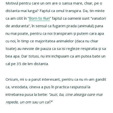
Motivul pentru care un om are o sansa mare, chiar, pe o
distanta mai lunga? Faptul ca omul transpira. Da, tin minte
ca am citit în “
Born to Run
” faptul ca oamenii sunt “vanatori
de anduranta”, în sensul ca fugarim prada (animalul) pana
nu mai poate, pentru ca noi transpiram și putem cara apa
cu noi, în timp ce majoritatea animalelor (daca nu chiar
toate) au nevoie de pauza ca sa isi regleze respiratia și sa
bea apa. Dar totusi, nu imi inchipuiam ca am putea bate un
cal pe 35 de km distanta.
Oricum, mi s-a parut interesant, pentru ca nu m-am gandit
ca, vreodata, cineva a pus în practica raspunsul la
intrebarea pusa la betie:
“auzi, ba, cine alearga oare mai
repede, un om sau un cal?”