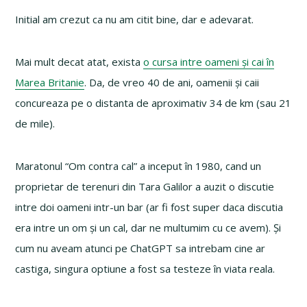
Initial am crezut ca nu am citit bine, dar e adevarat.
Mai mult decat atat, exista
o cursa intre oameni și cai în
Marea Britanie
. Da, de vreo 40 de ani, oamenii și caii
concureaza pe o distanta de aproximativ 34 de km (sau 21
de mile).
Maratonul “Om contra cal” a inceput în 1980, cand un
proprietar de terenuri din Tara Galilor a auzit o discutie
intre doi oameni intr-un bar (ar fi fost super daca discutia
era intre un om și un cal, dar ne multumim cu ce avem). Și
cum nu aveam atunci pe ChatGPT sa intrebam cine ar
castiga, singura optiune a fost sa testeze în viata reala.