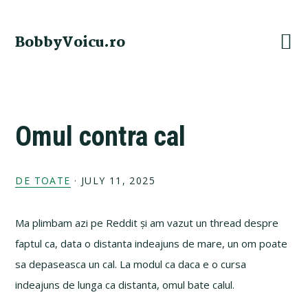
Skip
Skip
Skip
Skip
to
to
to
to
BobbyVoicu.ro
primary
main
primary
footer
navigation
content
sidebar
Omul contra cal
DE TOATE
·
JULY 11, 2025
Ma plimbam azi pe Reddit și am vazut un thread despre
faptul ca, data o distanta indeajuns de mare, un om poate
sa depaseasca un cal. La modul ca daca e o cursa
indeajuns de lunga ca distanta, omul bate calul.