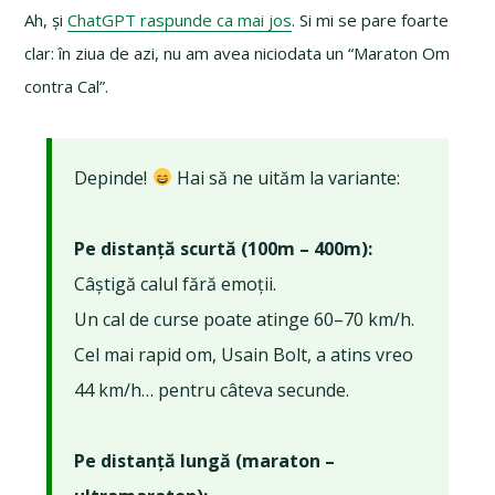
Ah, și
ChatGPT raspunde ca mai jos
. Si mi se pare foarte
clar: în ziua de azi, nu am avea niciodata un “Maraton Om
contra Cal”.
Depinde!
Hai să ne uităm la variante:
Pe distanță scurtă (100m – 400m):
Câștigă calul fără emoții.
Un cal de curse poate atinge 60–70 km/h.
Cel mai rapid om, Usain Bolt, a atins vreo
44 km/h… pentru câteva secunde.
Pe distanță lungă (maraton –