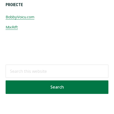
PROIECTE
BobbyVoicu.com
MixRift
Footer
Search
this
website