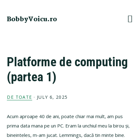
Skip
Skip
Skip
Skip
to
to
to
to
BobbyVoicu.ro
primary
main
primary
footer
navigation
content
sidebar
Platforme de computing
(partea 1)
DE TOATE
·
JULY 6, 2025
Acum aproape 40 de ani, poate chiar mai mult, am pus
prima data mana pe un PC. Eram la unchiul meu la birou și,
bineinteles, m-am jucat. Lemmings, dacă tin minte bine.