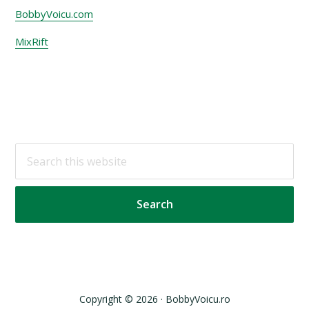
BobbyVoicu.com
MixRift
Footer
Search
this
website
Copyright © 2026 · BobbyVoicu.ro