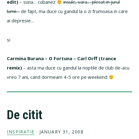
edit)
– suna… cubanez
insule, vara… plecat in jurul
lumii…
de fapt, ma duce cu gandul la o zi frumoasa in care
ai depresie…
si
Carmina Burana – O Fortuna – Carl Orff (trance
remix)
– asta ma duce cu gandul la noptile de club de-acu
vreo 7 ani, cand dormeam 4-5 ore pe weekend
De citit
INSPIRATIE
·
JANUARY 31, 2008