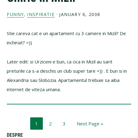
FUNNY
,
INSPIRATIE
·
JANUARY 6, 2008
Stie careva cat e un apartament cu 3 camere in Mizil? De
inchiriat? =))
Later edit: si Urziceni e bun, ca cica in Mizil au sarit
preturile ca s-a deschis un club super tare =)) . E bun si in
Alexandria sau Slobozia. Apartamentul trebuie sa aiba
internet de viteza umana.
Page
Page
Page
Go
1
2
3
Next Page »
to
DESPRE