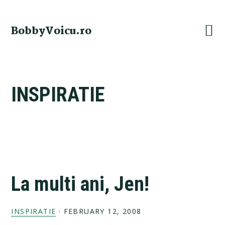
Skip
Skip
Skip
Skip
to
to
to
to
BobbyVoicu.ro
primary
main
primary
footer
navigation
content
sidebar
INSPIRATIE
La multi ani, Jen!
INSPIRATIE
·
FEBRUARY 12, 2008