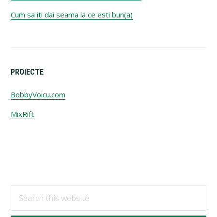
Cum sa iti dai seama la ce esti bun(a)
PROIECTE
BobbyVoicu.com
MixRift
Footer
Search
this
website