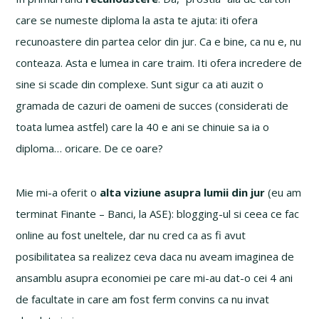
care se numeste diploma la asta te ajuta: iti ofera
recunoastere din partea celor din jur. Ca e bine, ca nu e, nu
conteaza. Asta e lumea in care traim. Iti ofera incredere de
sine si scade din complexe. Sunt sigur ca ati auzit o
gramada de cazuri de oameni de succes (considerati de
toata lumea astfel) care la 40 e ani se chinuie sa ia o
diploma… oricare. De ce oare?
Mie mi-a oferit o
alta viziune asupra lumii din jur
(eu am
terminat Finante – Banci, la ASE): blogging-ul si ceea ce fac
online au fost uneltele, dar nu cred ca as fi avut
posibilitatea sa realizez ceva daca nu aveam imaginea de
ansamblu asupra economiei pe care mi-au dat-o cei 4 ani
de facultate in care am fost ferm convins ca nu invat