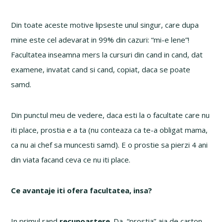
Din toate aceste motive lipseste unul singur, care dupa
mine este cel adevarat in 99% din cazuri: “mi-e lene”!
Facultatea inseamna mers la cursuri din cand in cand, dat
examene, invatat cand si cand, copiat, daca se poate
samd.
Din punctul meu de vedere, daca esti la o facultate care nu
iti place, prostia e a ta (nu conteaza ca te-a obligat mama,
ca nu ai chef sa muncesti samd). E o prostie sa pierzi 4 ani
din viata facand ceva ce nu iti place.
Ce avantaje iti ofera facultatea, insa?
In primul rand
recunoastere
. Da, “prostia” aia de carton