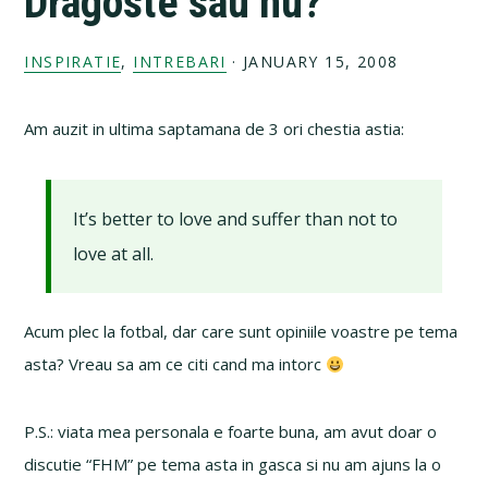
Dragoste sau nu?
INSPIRATIE
,
INTREBARI
·
JANUARY 15, 2008
Am auzit in ultima saptamana de 3 ori chestia astia:
It’s better to love and suffer than not to
love at all.
Acum plec la fotbal, dar care sunt opiniile voastre pe tema
asta? Vreau sa am ce citi cand ma intorc
P.S.: viata mea personala e foarte buna, am avut doar o
discutie “FHM” pe tema asta in gasca si nu am ajuns la o