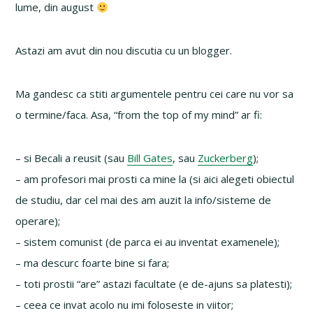
lume, din august
Astazi am avut din nou discutia cu un blogger.
Ma gandesc ca stiti argumentele pentru cei care nu vor sa
o termine/faca. Asa, “from the top of my mind” ar fi:
– si Becali a reusit (sau
Bill Gates
, sau
Zuckerberg
);
– am profesori mai prosti ca mine la (si aici alegeti obiectul
de studiu, dar cel mai des am auzit la info/sisteme de
operare);
– sistem comunist (de parca ei au inventat examenele);
– ma descurc foarte bine si fara;
– toti prostii “are” astazi facultate (e de-ajuns sa platesti);
– ceea ce invat acolo nu imi foloseste in viitor;