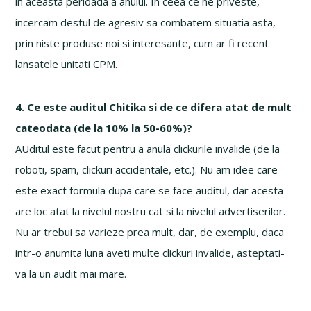
in aceasta perioada a anului. In ceea ce ne priveste,
incercam destul de agresiv sa combatem situatia asta,
prin niste produse noi si interesante, cum ar fi recent
lansatele unitati CPM.
4. Ce este auditul Chitika si de ce difera atat de mult
cateodata (de la 10% la 50-60%)?
AUditul este facut pentru a anula clickurile invalide (de la
roboti, spam, clickuri accidentale, etc.). Nu am idee care
este exact formula dupa care se face auditul, dar acesta
are loc atat la nivelul nostru cat si la nivelul advertiserilor.
Nu ar trebui sa varieze prea mult, dar, de exemplu, daca
intr-o anumita luna aveti multe clickuri invalide, asteptati-
va la un audit mai mare.