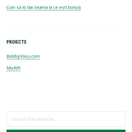
Cum sa iti dai seama la ce esti bun(a)
PROIECTE
BobbyVoicu.com
MixRift
Footer
Search
this
website