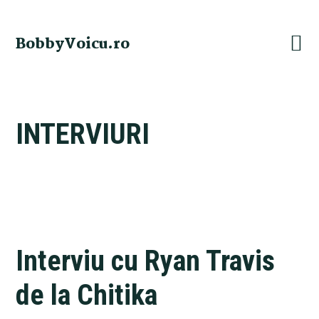
Skip
Skip
Skip
Skip
to
to
to
to
BobbyVoicu.ro
primary
main
primary
footer
navigation
content
sidebar
INTERVIURI
Interviu cu Ryan Travis
de la Chitika