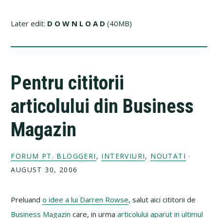
Later edit:
D O W N L O A D
(40MB)
Pentru cititorii
articolului din Business
Magazin
FORUM PT. BLOGGERI
,
INTERVIURI
,
NOUTATI
·
AUGUST 30, 2006
Preluand
o idee a lui Darren Rowse
, salut aici cititorii de
Business Magazin
care, in urma
articolului aparut in ultimul