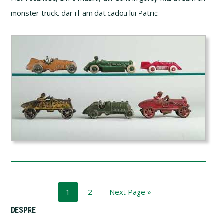
monster truck, dar i l-am dat cadou lui Patric:
Page
Page
Go
1
2
Next Page »
to
Primary
DESPRE