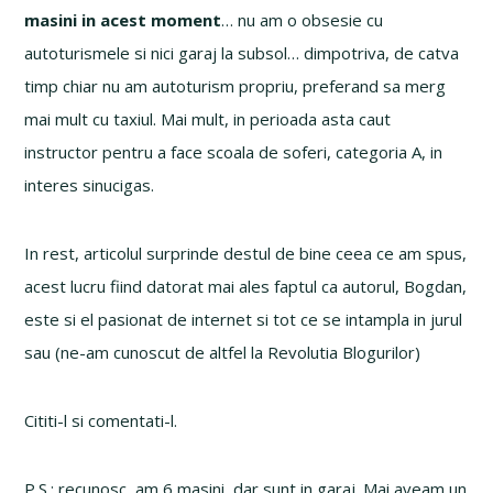
masini in acest moment
… nu am o obsesie cu
autoturismele si nici garaj la subsol… dimpotriva, de catva
timp chiar nu am autoturism propriu, preferand sa merg
mai mult cu taxiul. Mai mult, in perioada asta caut
instructor pentru a face scoala de soferi, categoria A, in
interes sinucigas.
In rest, articolul surprinde destul de bine ceea ce am spus,
acest lucru fiind datorat mai ales faptul ca autorul, Bogdan,
este si el pasionat de internet si tot ce se intampla in jurul
sau (ne-am cunoscut de altfel la Revolutia Blogurilor)
Cititi-l si comentati-l.
P.S.: recunosc, am 6 masini, dar sunt in garaj. Mai aveam un