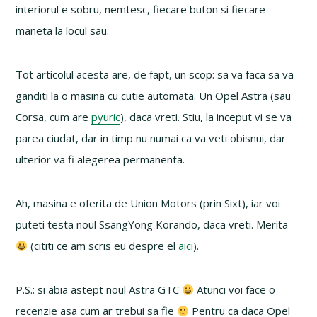
interiorul e sobru, nemtesc, fiecare buton si fiecare
maneta la locul sau.
Tot articolul acesta are, de fapt, un scop: sa va faca sa va
ganditi la o masina cu cutie automata. Un Opel Astra (sau
Corsa, cum are
pyuric
), daca vreti. Stiu, la inceput vi se va
parea ciudat, dar in timp nu numai ca va veti obisnui, dar
ulterior va fi alegerea permanenta.
Ah, masina e oferita de Union Motors (prin Sixt), iar voi
puteti testa noul SsangYong Korando, daca vreti. Merita
(cititi ce am scris eu despre el
aici
).
P.S.: si abia astept noul Astra GTC
Atunci voi face o
recenzie asa cum ar trebui sa fie
Pentru ca daca Opel