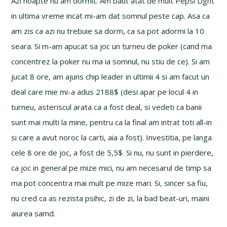
Azi noapte nu am dormit. Am baut atat de mult Pepsi Light
in ultima vreme incat mi-am dat somnul peste cap. Asa ca
am zis ca azi nu trebuie sa dorm, ca sa pot adormi la 10
seara. Si m-am apucat sa joc un turneu de poker (cand ma
concentrez la poker nu ma ia somnul, nu stiu de ce). Si am
jucat 8 ore, am ajuns chip leader in ultimii 4 si am facut un
deal care mie mi-a adus 2188$ (desi apar pe locul 4 in
turneu, asteriscul arata ca a fost deal, si vedeti ca banii
sunt mai multi la mine, pentru ca la final am intrat toti all-in
si care a avut noroc la carti, aia a fost). Investitia, pe langa
cele 8 ore de joc, a fost de 5,5$. Si nu, nu sunt in pierdere,
ca joc in general pe mize mici, nu am necesarul de timp sa
ma pot concentra mai mult pe mize mari. Si, sincer sa fiu,
nu cred ca as rezista psihic, zi de zi, la bad beat-uri, maini
aiurea samd.