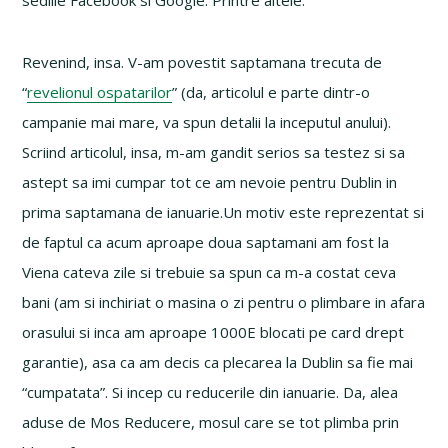
sediile Facebook si Google. Printre altele.
Revenind, insa. V-am povestit saptamana trecuta de
“
revelionul ospatarilor
” (da, articolul e parte dintr-o
campanie mai mare, va spun detalii la inceputul anului).
Scriind articolul, insa, m-am gandit serios sa testez si sa
astept sa imi cumpar tot ce am nevoie pentru Dublin in
prima saptamana de ianuarie.Un motiv este reprezentat si
de faptul ca acum aproape doua saptamani am fost la
Viena cateva zile si trebuie sa spun ca m-a costat ceva
bani (am si inchiriat o masina o zi pentru o plimbare in afara
orasului si inca am aproape 1000E blocati pe card drept
garantie), asa ca am decis ca plecarea la Dublin sa fie mai
“cumpatata”. Si incep cu reducerile din ianuarie. Da, alea
aduse de Mos Reducere, mosul care se tot plimba prin