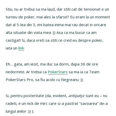
Stiu, nu ar trebui sa ma laud, dar stiti cat de tensionat e un
turneu de poker, mai ales la sfarsit? Eu eram la un moment
dat al 5-lea din 5, imi batea inima mai rau decat in oricare
alta situatie din viata mea :)) Asa ca ma bucur ca am
castigat! Si, daca vreti sa stiti ce cred eu despre poker,
iata un
link
.
Eh… gata, am iesit, ma duc sa dorm, dupa 36 de ore
nedormite. Ar trebui ca
PokerStars
sa ma ia ca Team
PokerStars Pro, sa fiu acolo cu Negreanu :))
Si, pentru posteritate (da, evident,
antipatyc
sunt eu – nu
radeti, e un nick de mirc care si-a pastrat “savoarea” de-a
lungul anilor :)) ):