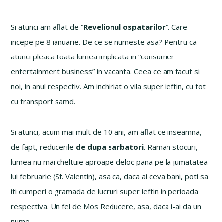
Si atunci am aflat de “
Revelionul ospatarilor
“. Care
incepe pe 8 ianuarie. De ce se numeste asa? Pentru ca
atunci pleaca toata lumea implicata in “consumer
entertainment business” in vacanta. Ceea ce am facut si
noi, in anul respectiv. Am inchiriat o vila super ieftin, cu tot
cu transport samd.
Si atunci, acum mai mult de 10 ani, am aflat ce inseamna,
de fapt, reducerile
de dupa sarbatori
. Raman stocuri,
lumea nu mai cheltuie aproape deloc pana pe la jumatatea
lui februarie (Sf. Valentin), asa ca, daca ai ceva bani, poti sa
iti cumperi o gramada de lucruri super ieftin in perioada
respectiva. Un fel de Mos Reducere, asa, daca i-ai da un
nume.