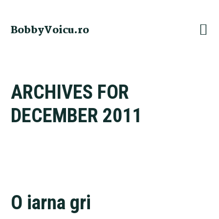
Skip
Skip
Skip
Skip
to
to
to
to
BobbyVoicu.ro
primary
main
primary
footer
navigation
content
sidebar
ARCHIVES FOR
DECEMBER 2011
O iarna gri