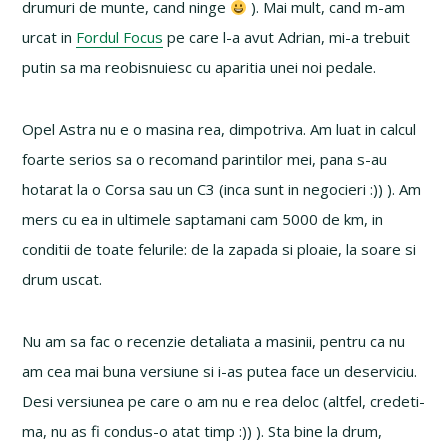
drumuri de munte, cand ninge
). Mai mult, cand m-am
urcat in
Fordul Focus
pe care l-a avut Adrian, mi-a trebuit
putin sa ma reobisnuiesc cu aparitia unei noi pedale.
Opel Astra nu e o masina rea, dimpotriva. Am luat in calcul
foarte serios sa o recomand parintilor mei, pana s-au
hotarat la o Corsa sau un C3 (inca sunt in negocieri :)) ). Am
mers cu ea in ultimele saptamani cam 5000 de km, in
conditii de toate felurile: de la zapada si ploaie, la soare si
drum uscat.
Nu am sa fac o recenzie detaliata a masinii, pentru ca nu
am cea mai buna versiune si i-as putea face un deserviciu.
Desi versiunea pe care o am nu e rea deloc (altfel, credeti-
ma, nu as fi condus-o atat timp :)) ). Sta bine la drum,