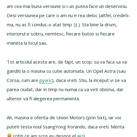
am cea mai buna versiune si i-as putea face un deserviciu.
Desi versiunea pe care o am nu e rea deloc (altfel, credeti-
ma, nu as fi condus-o atat timp :)) ). Sta bine la drum,
interiorul e sobru, nemtesc, fiecare buton si fiecare
maneta la locul sau.
Tot articolul acesta are, de fapt, un scop: sa va faca sa va
ganditi la o masina cu cutie automata. Un Opel Astra (sau
Corsa, cum are
pyuric
), daca vreti. Stiu, la inceput vi se va
parea ciudat, dar in timp nu numai ca va veti obisnui, dar
ulterior va fi alegerea permanenta.
Ah, masina e oferita de Union Motors (prin Sixt), iar voi
puteti testa noul SsangYong Korando, daca vreti. Merita
(cititi ce am scris eu despre el
aici
).