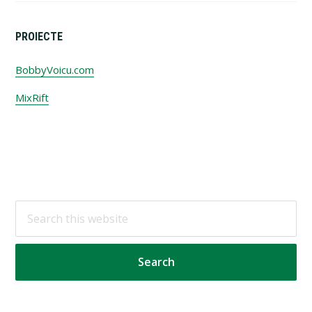
PROIECTE
BobbyVoicu.com
MixRift
Footer
Search
this
website