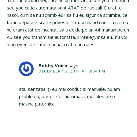
Toti cunoscutii mei, care nu au mers inca see you o masina
see you cutie automata sunt ATAT de radicali. E urat, e
nasol, cum sa nu schimb eu? sa fiu eu sigur ca schimba, ce
fac in depasire si alte povesti. Totusi tinand cont ca nici eu
nu eram atat de incantat sa trec de pe un A4 manual pe un
A6 see you transmisie automata, ii inteleg, insa eu.. nu voi
mai reveni pe cutie manuala cat mai traiesc.
Bobby Voicu
says
DECEMBER 18, 2011 AT 8:34 PM
stiu senzatia :)) eu mai conduc si manuale, nu am
problema, dar prefer automata, mai ales pe o
masina puternica