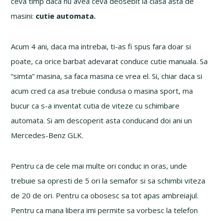
ceva timp daca nu avea ceva deosebit la clasa asta de
masini:
cutie automata.
Acum 4 ani, daca ma intrebai, ti-as fi spus fara doar si
poate, ca orice barbat adevarat conduce cutie manuala. Sa
“simta” masina, sa faca masina ce vrea el. Si, chiar daca si
acum cred ca asa trebuie condusa o masina sport, ma
bucur ca s-a inventat cutia de viteze cu schimbare
automata. Si am descoperit asta conducand doi ani un
Mercedes-Benz GLK.
Pentru ca de cele mai multe ori conduc in oras, unde
trebuie sa opresti de 5 ori la semafor si sa schimbi viteza
de 20 de ori. Pentru ca obosesc sa tot apas ambreiajul.
Pentru ca mana libera imi permite sa vorbesc la telefon