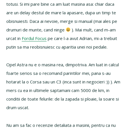
totusi. Si imi pare bine ca am luat masina asa: chiar daca
are un delay destul de mare la apasare, dupa un timp te
obisnuiesti. Daca ai nevoie, merge si manual (mai ales pe
drumuri de munte, cand ninge
). Mai mult, cand m-am
urcat in
Fordul Focus
pe care l-a avut Adrian, mi-a trebuit
putin sa ma reobisnuiesc cu aparitia unei noi pedale.
Opel Astra nu e o masina rea, dimpotriva. Am luat in calcul
foarte serios sa o recomand parintilor mei, pana s-au
hotarat la o Corsa sau un C3 (inca sunt in negocieri :)) ). Am
mers cu ea in ultimele saptamani cam 5000 de km, in
conditii de toate felurile: de la zapada si ploaie, la soare si
drum uscat.
Nu am sa fac o recenzie detaliata a masinii, pentru ca nu