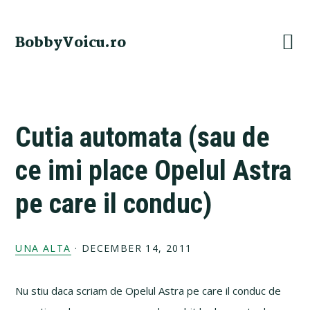
Skip
Skip
Skip
Skip
to
to
to
to
BobbyVoicu.ro
primary
main
primary
footer
navigation
content
sidebar
Cutia automata (sau de
ce imi place Opelul Astra
pe care il conduc)
UNA ALTA
·
DECEMBER 14, 2011
Nu stiu daca scriam de Opelul Astra pe care il conduc de