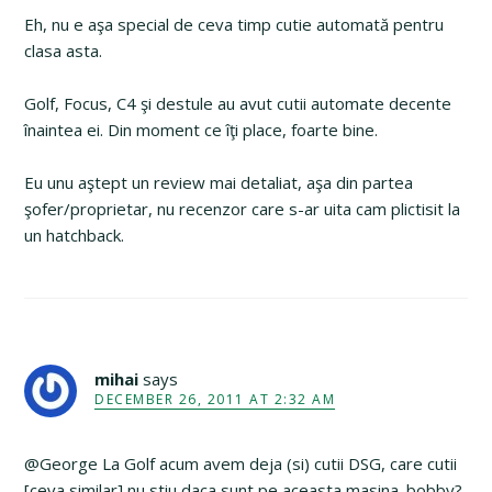
Eh, nu e aşa special de ceva timp cutie automată pentru
clasa asta.
Golf, Focus, C4 şi destule au avut cutii automate decente
înaintea ei. Din moment ce îţi place, foarte bine.
Eu unu aştept un review mai detaliat, aşa din partea
şofer/proprietar, nu recenzor care s-ar uita cam plictisit la
un hatchback.
mihai
says
DECEMBER 26, 2011 AT 2:32 AM
@George La Golf acum avem deja (si) cutii DSG, care cutii
[ceva similar] nu stiu daca sunt pe aceasta masina. bobby?