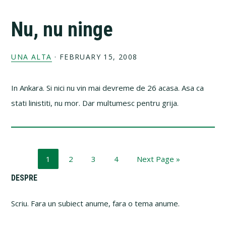
Nu, nu ninge
UNA ALTA
·
FEBRUARY 15, 2008
In Ankara. Si nici nu vin mai devreme de 26 acasa. Asa ca
stati linistiti, nu mor. Dar multumesc pentru grija.
Page
Page
Page
Page
Go
1
2
3
4
Next Page »
to
Primary
DESPRE
Sidebar
Scriu. Fara un subiect anume, fara o tema anume.