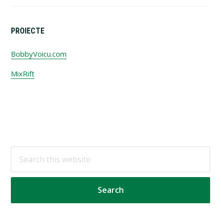
PROIECTE
BobbyVoicu.com
MixRift
Footer
Search
this
website