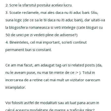
2. Scrie la sfarsitul postului acelasi lucru.
3. Scoate reclamele, mai ales daca nu iti aduc bani. Stiu,
suna logic (de ce sa le tii daca nu iti aduc bani), dar uitati-va
la blogosfera romaneasca si veti intelege (cate bloguri cu
50 de unici pe zi vedeti pline de adsense?)
4. Bineinteles, cel mai important, scrieti continut
permanent bun si constant.
Ce am mai facut, am adaugat tag-uri si related posts (da,
nu le aveam puse, nu mai tin minte de ce :> ). Totul in
incercarea de a retine cat mai mult un vizitator oarecum
intamplator.
Voi folositi astfel de modalitati sau ati luat pana acum in
calcul aceasta modalitate de marire a traficului zilnic?