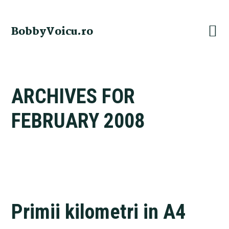
Skip
Skip
Skip
Skip
to
to
to
to
BobbyVoicu.ro
primary
main
primary
footer
navigation
content
sidebar
ARCHIVES FOR
FEBRUARY 2008
Primii kilometri in A4