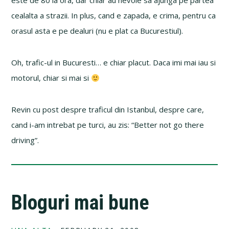
este de 80 la ora, dar chiar au nevoie sa ajunga pe partea
cealalta a strazii. In plus, cand e zapada, e crima, pentru ca
orasul asta e pe dealuri (nu e plat ca Bucurestiul).
Oh, trafic-ul in Bucuresti… e chiar placut. Daca imi mai iau si
motorul, chiar si mai si
Revin cu post despre traficul din Istanbul, despre care,
cand i-am intrebat pe turci, au zis: “Better not go there
driving”.
Bloguri mai bune