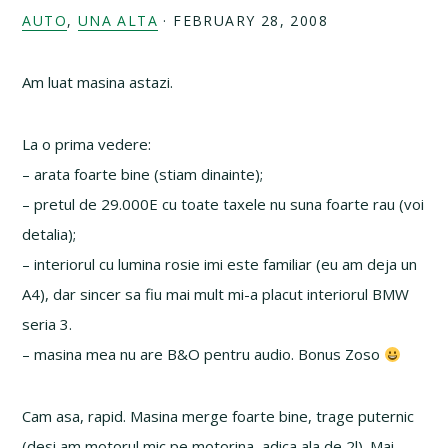
AUTO
,
UNA ALTA
·
FEBRUARY 28, 2008
Am luat masina astazi.
La o prima vedere:
– arata foarte bine (stiam dinainte);
– pretul de 29.000E cu toate taxele nu suna foarte rau (voi
detalia);
– interiorul cu lumina rosie imi este familiar (eu am deja un
A4), dar sincer sa fiu mai mult mi-a placut interiorul BMW
seria 3.
– masina mea nu are B&O pentru audio. Bonus Zoso
Cam asa, rapid. Masina merge foarte bine, trage puternic
(desi am motorul mic pe motorina, adica ala de 2l). Mai