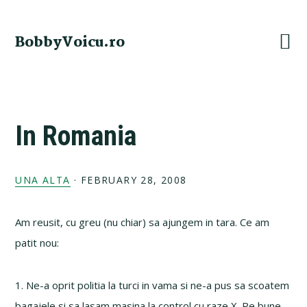
Skip
Skip
Skip
Skip
to
to
to
to
BobbyVoicu.ro
primary
main
primary
footer
navigation
content
sidebar
In Romania
UNA ALTA
·
FEBRUARY 28, 2008
Am reusit, cu greu (nu chiar) sa ajungem in tara. Ce am
patit nou:
1. Ne-a oprit politia la turci in vama si ne-a pus sa scoatem
bagajele si sa lasam masina la control cu raze X. Pe bune.