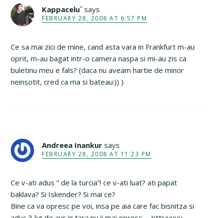
Kappacelu`
says
FEBRUARY 28, 2008 AT 6:57 PM
Ce sa mai zici de mine, cand asta vara in Frankfurt m-au
oprit, m-au bagat intr-o camera naspa si mi-au zis ca
buletinu meu e fals? (daca nu aveam hartie de minor
neinsotit, cred ca ma si bateau:)) )
Andreea Inankur
says
FEBRUARY 28, 2008 AT 11:23 PM
Ce v-ati adus ” de la turcia”! ce v-ati luat? ati papat
baklava? Si Iskender? Si mai ce?
Bine ca va opresc pe voi, insa pe aia care fac bisnitza si
aduc 3 kg de aur in tara nu ii mai opresc … pttiuuuuu