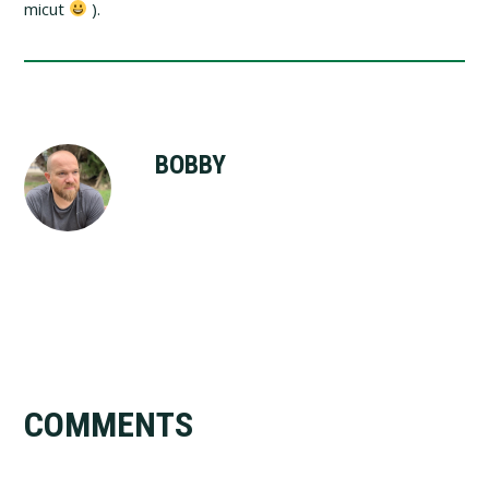
micut
).
BOBBY
Reader
COMMENTS
Interactions