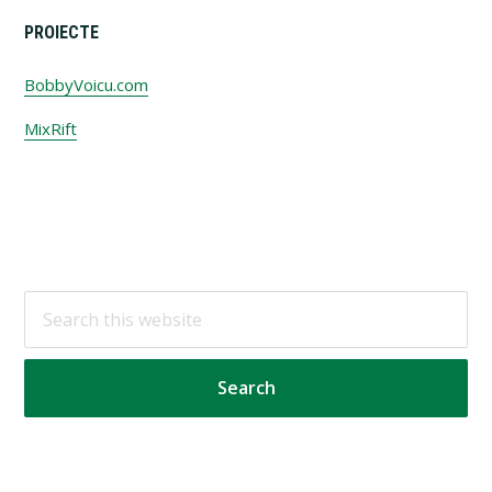
PROIECTE
BobbyVoicu.com
MixRift
Footer
Search
this
website