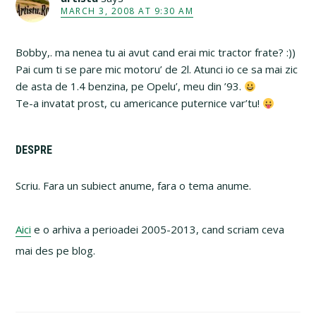
MARCH 3, 2008 AT 9:30 AM
Bobby,. ma nenea tu ai avut cand erai mic tractor frate? :))
Pai cum ti se pare mic motoru’ de 2l. Atunci io ce sa mai zic
de asta de 1.4 benzina, pe Opelu’, meu din ’93.
Te-a invatat prost, cu americance puternice var’tu!
Primary
DESPRE
Sidebar
Scriu. Fara un subiect anume, fara o tema anume.
Aici
e o arhiva a perioadei 2005-2013, cand scriam ceva
mai des pe blog.