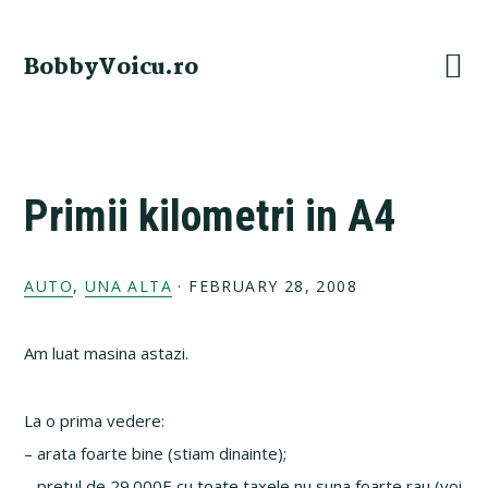
Skip
Skip
Skip
Skip
to
to
to
to
BobbyVoicu.ro
primary
main
primary
footer
navigation
content
sidebar
Primii kilometri in A4
AUTO
,
UNA ALTA
·
FEBRUARY 28, 2008
Am luat masina astazi.
La o prima vedere:
– arata foarte bine (stiam dinainte);
– pretul de 29.000E cu toate taxele nu suna foarte rau (voi