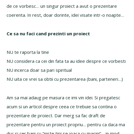
de ce vorbesc… un singur proiect a avut o prezentare
coerenta. In rest, doar dorinte, idei visate intr-o noapte…
Ce sa nu faci cand prezinti un proiect
NU te raporta la tine
NU considera ca cei din fata ta au idee despre ce vorbesti
NU incerca doar sa pari spiritual
NU uita ce vrei sa obtii cu prezentarea (bani, parteneri…)
Am sa mai adaug pe masura ce imi vin idei. Si pregatesc
acum si un articol despre ceea ce trebuie sa contina o
prezentare de proiect. Dar merg sa fac draft de
prezentare pentru un proiect propriu… pentru ca daca ma
duc si cer bani cu “niste tipi se joaca cu masini”… in mod