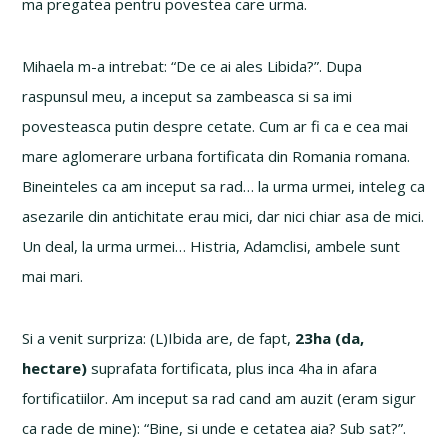
ma pregatea pentru povestea care urma.
Mihaela m-a intrebat: “De ce ai ales Libida?”. Dupa
raspunsul meu, a inceput sa zambeasca si sa imi
povesteasca putin despre cetate. Cum ar fi ca e cea mai
mare aglomerare urbana fortificata din Romania romana.
Bineinteles ca am inceput sa rad… la urma urmei, inteleg ca
asezarile din antichitate erau mici, dar nici chiar asa de mici.
Un deal, la urma urmei… Histria, Adamclisi, ambele sunt
mai mari.
Si a venit surpriza: (L)Ibida are, de fapt,
23ha (da,
hectare)
suprafata fortificata, plus inca 4ha in afara
fortificatiilor. Am inceput sa rad cand am auzit (eram sigur
ca rade de mine): “Bine, si unde e cetatea aia? Sub sat?”.