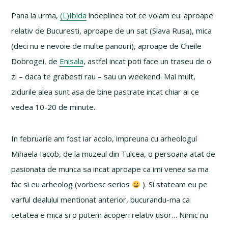
Pana la urma,
(L)Ibida
indeplinea tot ce voiam eu: aproape
relativ de Bucuresti, aproape de un sat (Slava Rusa), mica
(deci nu e nevoie de multe panouri), aproape de Cheile
Dobrogei, de
Enisala
, astfel incat poti face un traseu de o
zi – daca te grabesti rau – sau un weekend. Mai mult,
zidurile alea sunt asa de bine pastrate incat chiar ai ce
vedea 10-20 de minute.
In februarie am fost iar acolo, impreuna cu arheologul
Mihaela Iacob, de la muzeul din Tulcea, o persoana atat de
pasionata de munca sa incat aproape ca imi venea sa ma
fac si eu arheolog (vorbesc serios
). Si stateam eu pe
varful dealului mentionat anterior, bucurandu-ma ca
cetatea e mica si o putem acoperi relativ usor… Nimic nu