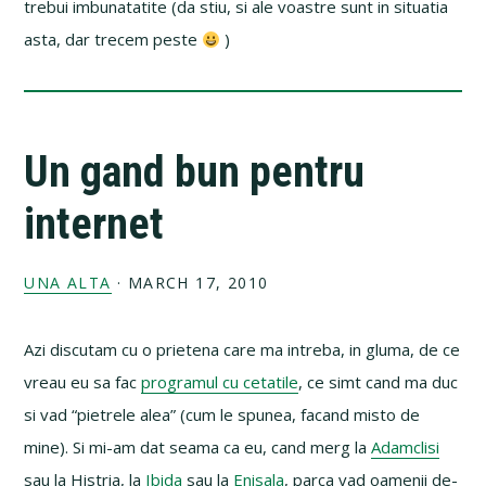
trebui imbunatatite (da stiu, si ale voastre sunt in situatia
asta, dar trecem peste
)
Un gand bun pentru
internet
UNA ALTA
·
MARCH 17, 2010
Azi discutam cu o prietena care ma intreba, in gluma, de ce
vreau eu sa fac
programul cu cetatile
, ce simt cand ma duc
si vad “pietrele alea” (cum le spunea, facand misto de
mine). Si mi-am dat seama ca eu, cand merg la
Adamclisi
sau la Histria, la
Ibida
sau la
Enisala
, parca vad oamenii de-