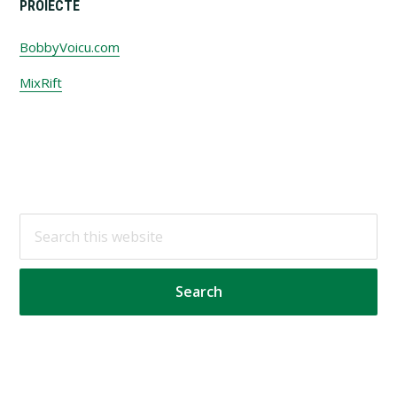
PROIECTE
BobbyVoicu.com
MixRift
Footer
Search
this
website