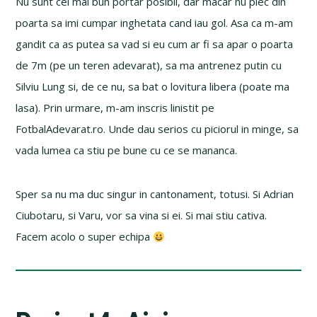
Nu sunt cel mai bun portar posibil, dar macar nu plec din
poarta sa imi cumpar inghetata cand iau gol. Asa ca m-am
gandit ca as putea sa vad si eu cum ar fi sa apar o poarta
de 7m (pe un teren adevarat), sa ma antrenez putin cu
Silviu Lung si, de ce nu, sa bat o lovitura libera (poate ma
lasa). Prin urmare, m-am inscris linistit pe
FotbalAdevarat.ro. Unde dau serios cu piciorul in minge, sa
vada lumea ca stiu pe bune cu ce se mananca.
Sper sa nu ma duc singur in cantonament, totusi. Si Adrian
Ciubotaru, si Varu, vor sa vina si ei. Si mai stiu cativa.
Facem acolo o super echipa