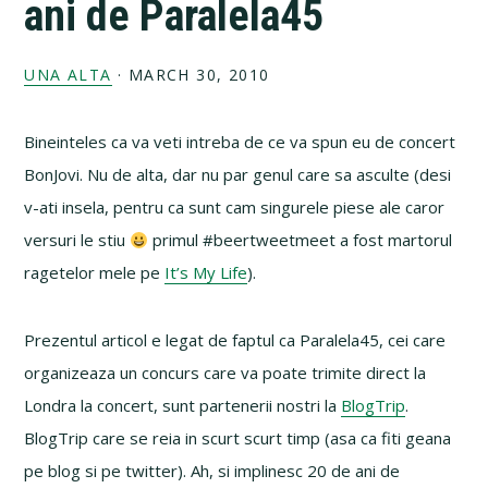
ani de Paralela45
UNA ALTA
·
MARCH 30, 2010
Bineinteles ca va veti intreba de ce va spun eu de concert
BonJovi. Nu de alta, dar nu par genul care sa asculte (desi
v-ati insela, pentru ca sunt cam singurele piese ale caror
versuri le stiu
primul #beertweetmeet a fost martorul
ragetelor mele pe
It’s My Life
).
Prezentul articol e legat de faptul ca Paralela45, cei care
organizeaza un concurs care va poate trimite direct la
Londra la concert, sunt partenerii nostri la
BlogTrip
.
BlogTrip care se reia in scurt scurt timp (asa ca fiti geana
pe blog si pe twitter). Ah, si implinesc 20 de ani de