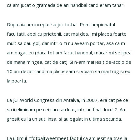
ca am jucat o gramada de ani handbal cand eram tanar.
Dupa aia am inceput sa joc fotbal. Prin campionatul
facultatii, apoi cu prietenii, cat mai des. Imi placea foarte
mult sa dau gol, dar intr-o zi nu aveam portar, asa ca m-
am bagat eu (daca tot am facut handbal, macar mi se lipea
de mana mingea, cat de cat). Si n-am mai iesit de-acolo de
10 ani decat cand ma plictiseam si voiam sa mai trag si eu
la poarta.
La JCI World Congress din Antalya, in 2007, era cat pe ce
sa ii eliminam pe cei care au luat, intr-un final, locul 2. Am
gresit eu la un sut, insa, si au egalat in ultima secunda.
La ultimul #fotbaltweetmeet faptul ca am iesit sa trag la