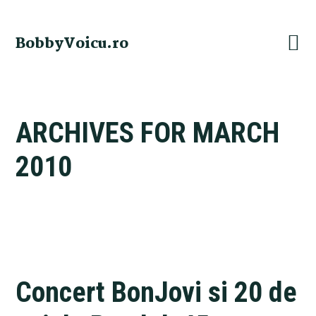
Skip
Skip
Skip
Skip
to
to
to
to
BobbyVoicu.ro
primary
main
primary
footer
navigation
content
sidebar
ARCHIVES FOR MARCH
2010
Concert BonJovi si 20 de