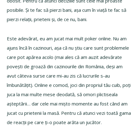
obosit. Pentru că atunci deciziile sunt cele mai proaste
posibile. Și te fac să pierzi bani, așa cum în viață te fac să
pierzi relații, prieteni și, de ce nu, bani.
Este adevărat, eu am jucat mai mult poker online. Nu am
ajuns încă în cazinouri, așa că nu știu care sunt problemele
care pot apărea acolo (mai ales că am auzit adevărate
povești de groază din cazinourile din România, deși am
avut câteva surse care mi-au zis că lucrurile s-au
îmbunătățit). Online e comod, joci din propriul tău cuib, poți
juca la mai multe mese deodată, să omori plictiseala
așteptării… dar cele mai mișto momente au fost când am
jucat cu prietenii la masă. Pentru că atunci vezi toată gama
de reacții pe care ți-o poate arăta un jucător.