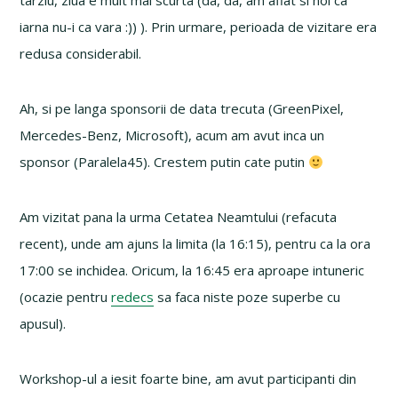
tarziu, ziua e mult mai scurta (da, da, am aflat si noi ca
iarna nu-i ca vara :)) ). Prin urmare, perioada de vizitare era
redusa considerabil.
Ah, si pe langa sponsorii de data trecuta (GreenPixel,
Mercedes-Benz, Microsoft), acum am avut inca un
sponsor (Paralela45). Crestem putin cate putin
Am vizitat pana la urma Cetatea Neamtului (refacuta
recent), unde am ajuns la limita (la 16:15), pentru ca la ora
17:00 se inchidea. Oricum, la 16:45 era aproape intuneric
(ocazie pentru
redecs
sa faca niste poze superbe cu
apusul).
Workshop-ul a iesit foarte bine, am avut participanti din