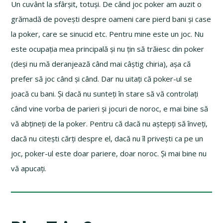
Un cuvânt la sfârșit, totuși. De când joc poker am auzit o
grămadă de povești despre oameni care pierd bani și case
la poker, care se sinucid etc. Pentru mine este un joc. Nu
este ocupația mea principală și nu țin să trăiesc din poker
(deși nu mă deranjează când mai câștig chiria), așa că
prefer să joc când și când. Dar nu uitați că poker-ul se
joacă cu bani. Și dacă nu sunteți în stare să vă controlați
când vine vorba de parieri și jocuri de noroc, e mai bine să
vă abțineți de la poker. Pentru că dacă nu aștepți să înveți,
dacă nu citești cărți despre el, dacă nu îl privești ca pe un
joc, poker-ul este doar pariere, doar noroc. Și mai bine nu
vă apucați.