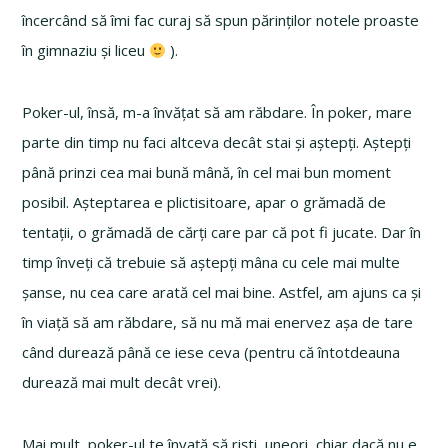
încercând să îmi fac curaj să spun părinților notele proaste
în gimnaziu și liceu
).
Poker-ul, însă, m-a învățat să am răbdare. În poker, mare
parte din timp nu faci altceva decât stai și aștepți. Aștepți
până prinzi cea mai bună mână, în cel mai bun moment
posibil. Așteptarea e plictisitoare, apar o grămadă de
tentații, o grămadă de cărți care par că pot fi jucate. Dar în
timp înveți că trebuie să aștepți mâna cu cele mai multe
șanse, nu cea care arată cel mai bine. Astfel, am ajuns ca și
în viață să am răbdare, să nu mă mai enervez așa de tare
când durează până ce iese ceva (pentru că întotdeauna
durează mai mult decât vrei).
Mai mult, poker-ul te învață să riști, uneori, chiar dacă nu e