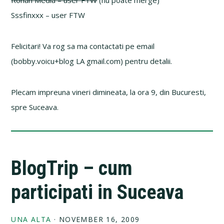
Rohan Media – user FTW
(nu poate merge)
Sssfinxxx – user FTW
Felicitari! Va rog sa ma contactati pe email
(bobby.voicu+blog LA gmail.com) pentru detalii.
Plecam impreuna vineri dimineata, la ora 9, din Bucuresti,
spre Suceava.
BlogTrip – cum
participati in Suceava
UNA ALTA
·
NOVEMBER 16, 2009