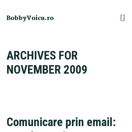
Skip
Skip
Skip
Skip
to
to
to
to
BobbyVoicu.ro
primary
main
primary
footer
navigation
content
sidebar
ARCHIVES FOR
NOVEMBER 2009
Comunicare prin email: