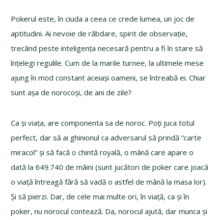
Pokerul este, în ciuda a ceea ce crede lumea, un joc de
aptitudini. Ai nevoie de răbdare, spirit de observație,
trecând peste inteligența necesară pentru a fi în stare să
înțelegi regulile. Cum de la marile turnee, la ultimele mese
ajung în mod constant aceiași oameni, se întreabă ei. Chiar
sunt așa de norocoși, de ani de zile?
Ca și viața, are componenta sa de noroc. Poți juca totul
perfect, dar să ai ghinionul ca adversarul să prindă “carte
miracol” și să facă o chintă royală, o mână care apare o
dată la 649.740 de mâini (sunt jucători de poker care joacă
o viață întreagă fără să vadă o astfel de mână la masa lor).
Și să pierzi. Dar, de cele mai multe ori, în viață, ca și în
poker, nu norocul contează. Da, norocul ajută, dar munca și