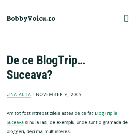
Skip
Skip
Skip
Skip
to
to
to
to
BobbyVoicu.ro
primary
main
primary
footer
navigation
content
sidebar
De ce BlogTrip…
Suceava?
UNA ALTA
·
NOVEMBER 9, 2009
Am tot fost intrebat zilele astea de ce fac
BlogTrip la
Suceava
si nu la Iasi, de exemplu, unde sunt o gramada de
bloggeri, deci mai mult interes.