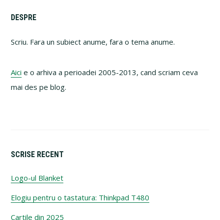
Primary
DESPRE
Sidebar
Scriu. Fara un subiect anume, fara o tema anume.
Aici
e o arhiva a perioadei 2005-2013, cand scriam ceva
mai des pe blog.
SCRISE RECENT
Logo-ul Blanket
Elogiu pentru o tastatura: Thinkpad T480
Cartile din 2025