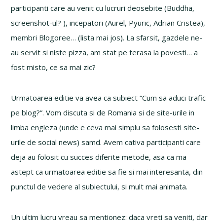
participanti care au venit cu lucruri deosebite (Buddha,
screenshot-ul? ), incepatori (Aurel, Pyuric, Adrian Cristea),
membri Blogoree… (lista mai jos). La sfarsit, gazdele ne-
au servit si niste pizza, am stat pe terasa la povesti… a
fost misto, ce sa mai zic?
Urmatoarea editie va avea ca subiect “Cum sa aduci trafic
pe blog?”. Vom discuta si de Romania si de site-urile in
limba engleza (unde e ceva mai simplu sa folosesti site-
urile de social news) samd. Avem cativa participanti care
deja au folosit cu succes diferite metode, asa ca ma
astept ca urmatoarea editie sa fie si mai interesanta, din
punctul de vedere al subiectului, si mult mai animata.
Un ultim lucru vreau sa mentionez: daca vreti sa veniti, dar