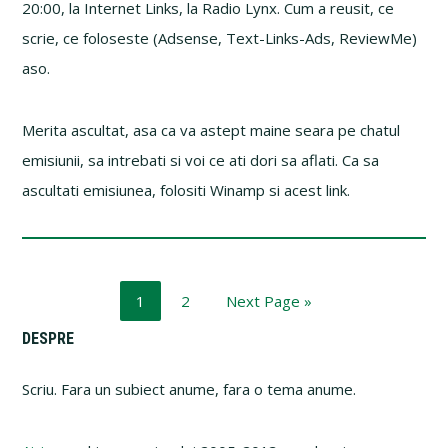
20:00, la Internet Links, la Radio Lynx. Cum a reusit, ce
scrie, ce foloseste (Adsense, Text-Links-Ads, ReviewMe)
aso.
Merita ascultat, asa ca va astept maine seara pe chatul
emisiunii, sa intrebati si voi ce ati dori sa aflati. Ca sa
ascultati emisiunea, folositi Winamp si acest link.
Page
Page
Go
1
2
Next Page »
to
Primary
DESPRE
Sidebar
Scriu. Fara un subiect anume, fara o tema anume.