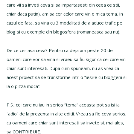
care vii sa inveti ceva si sa impartasesti din ceea ce stii,
chiar daca putin), am sa cer celor care vin o mica tema. In
cazul de fata, sa vina cu 3 modalitati de a aduce trafic pe
blog si cu exemple din blogosfera (romaneasca sau nu).
De ce cer asa ceva? Pentru ca deja am peste 20 de
oameni care vor sa vina si vraeu sa fiu sigur ca cei care vin
chiar sunt interesati. Dupa cum spuneam, nu as vrea ca
acest proiect sa se transforme intr-o “iesire cu bloggerii si
la o pizza moca”.
P.S.: cei care nu iau in serios “tema” aceasta pot sa isi ia
“adio” de la prezenta in alte editii. Vreau sa fie ceva serios,
cu oameni care chiar sunt interesati sa invete si, mai ales,
sa CONTRIBUIE.