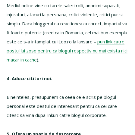
Mediul online vine cu tarele sale: trolli, anonimi suparati,
injuraturi, atacuri la persoana, critici violente, critici pur si
simplu. Daca bloggerul nu reactioneaza corect, impactul va
fi foarte puternic (cred ca in Romania, cel mai bun exemplu
este ce s-a intamplat cu iLeo.ro la lansare –
pun link catre
postul lui zoso pentru ca blogul respectiv nu mai exista nici
macar in cache
).
4. Aduce cititori noi.
Bineinteles, presupunem ca ceea ce e scris pe blogul
personal este destul de interesant pentru ca cei care
citesc sa vina dupa linkuri catre blogul corporate.
5. Ofera un spatiu de descarcare.