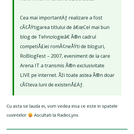
Cea mai importantÄƒ realizare a fost
cÃ¢ÅŸtigarea titlului de â€œCel mai bun
blog de Tehnologieâ€ Ã®n cadrul
competiÅ£iei romÃ¢neÅŸti de bloguri,
RoBlogFest – 2007, eveniment de la care
Arena IT a transmis Ã®n exclusivitate
LIVE pe internet. Åži toate astea Ã®n doar
cÃ¢teva luni de existenÅ£Äƒ.
Cu asta se lauda ei, vom vedea insa ce este in spatele
cuvintelor
Ascultati la RadioLynx