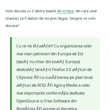
Vom discuta cu 3 dintre baietii
din echipa
, din care unul
(Darius) va fi alaturi de noi prin Skype. Despre ce vom
discuta?
Cu ce ne lÄƒudÄƒm? Cu organizarea celei
mai mari petreceri din Europa de Est
(dacÄƒ nu chiar din toatÄƒ Europa)
dedicatÄƒ lansÄƒrii Firefox 2.0 alÄƒturi de
Cityvoice ÅŸi cu susÅ£inerea pe plan local
alÄƒturi de ROSI ÅŸi Agora Media a celei
mai importante conferinÅ£e dedicate
OpenSource si Free Software din
RomÃ¢nia ÅŸi anume eLiberatica.