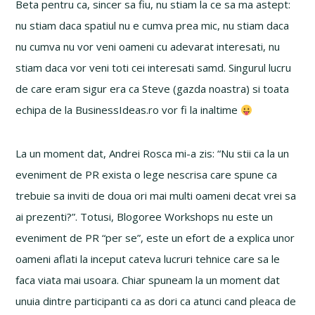
Beta pentru ca, sincer sa fiu, nu stiam la ce sa ma astept:
nu stiam daca spatiul nu e cumva prea mic, nu stiam daca
nu cumva nu vor veni oameni cu adevarat interesati, nu
stiam daca vor veni toti cei interesati samd. Singurul lucru
de care eram sigur era ca Steve (gazda noastra) si toata
echipa de la BusinessIdeas.ro vor fi la inaltime
La un moment dat, Andrei Rosca mi-a zis: “Nu stii ca la un
eveniment de PR exista o lege nescrisa care spune ca
trebuie sa inviti de doua ori mai multi oameni decat vrei sa
ai prezenti?”. Totusi, Blogoree Workshops nu este un
eveniment de PR “per se”, este un efort de a explica unor
oameni aflati la inceput cateva lucruri tehnice care sa le
faca viata mai usoara. Chiar spuneam la un moment dat
unuia dintre participanti ca as dori ca atunci cand pleaca de