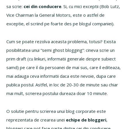
sa scrie:
cei din conducere
. Si, cu mici exceptii (Bob Lutz,
Vice Chairman la General Motors, este o astfel de
exceptie, el scriind pe foarte des pe blogul companiei).
Cum se poate rezolva aceasta problema, totusi? Exista
posibilitatea unui “semi ghost blogging”: cineva scrie un
prim draft (cu linkuri, informatii generale despre subiect
samd) pe care il da persoanei de mai sus, care il editeaza,
mai adauga ceva informatii daca este nevoie, dupa care
publica postul. Astfel, in loc de 20-30 de minute sau chiar
mai mult, scrierea postului dureaza doar 10 minute.
O solutie pentru scrierea unui blog corporate este
reprezentata de crearea unei
echipe de bloggeri
,
bloggeri care pot face parte dintre cei din conducere,