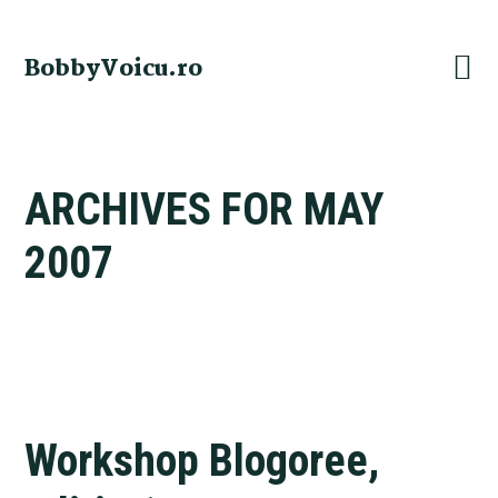
Skip
Skip
Skip
Skip
to
to
to
to
BobbyVoicu.ro
primary
main
primary
footer
navigation
content
sidebar
ARCHIVES FOR MAY
2007
Workshop Blogoree,