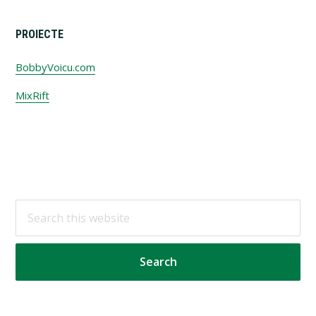
PROIECTE
BobbyVoicu.com
MixRift
Footer
Search
this
website