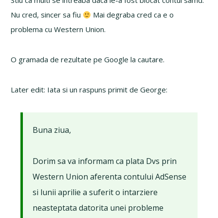
Stiu ca multi se intreaba daca le-a fost blocat contul samd.
Nu cred, sincer sa fiu
Mai degraba cred ca e o
problema cu Western Union.
O gramada de rezultate pe Google la cautare.
Later edit: Iata si un raspuns primit de George:
Buna ziua,
Dorim sa va informam ca plata Dvs prin
Western Union aferenta contului AdSense
si lunii aprilie a suferit o intarziere
neasteptata datorita unei probleme