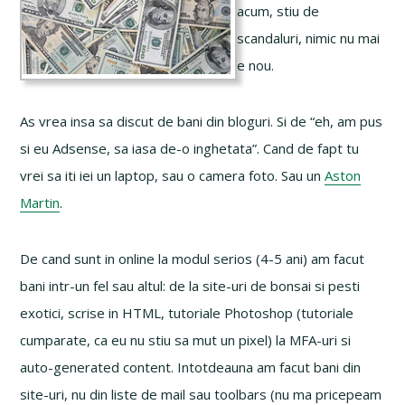
acum, stiu de
scandaluri, nimic nu mai
e nou.
As vrea insa sa discut de bani din bloguri. Si de “eh, am pus
si eu Adsense, sa iasa de-o inghetata”. Cand de fapt tu
vrei sa iti iei un laptop, sau o camera foto. Sau un
Aston
Martin
.
De cand sunt in online la modul serios (4-5 ani) am facut
bani intr-un fel sau altul: de la site-uri de bonsai si pesti
exotici, scrise in HTML, tutoriale Photoshop (tutoriale
cumparate, ca eu nu stiu sa mut un pixel) la MFA-uri si
auto-generated content. Intotdeauna am facut bani din
site-uri, nu din liste de mail sau toolbars (nu ma pricepeam