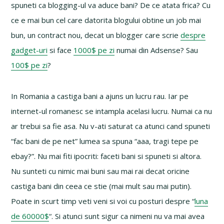
spuneti ca blogging-ul va aduce bani? De ce atata frica? Cu
ce e mai bun cel care datorita blogului obtine un job mai
bun, un contract nou, decat un blogger care scrie
despre
gadget-uri
si face
1000$ pe zi
numai din Adsense? Sau
100$ pe zi
?
In Romania a castiga bani a ajuns un lucru rau. Iar pe
internet-ul romanesc se intampla acelasi lucru. Numai ca nu
ar trebui sa fie asa. Nu v-ati saturat ca atunci cand spuneti
“fac bani de pe net” lumea sa spuna “aaa, tragi tepe pe
ebay?”. Nu mai fiti ipocriti: faceti bani si spuneti si altora.
Nu sunteti cu nimic mai buni sau mai rai decat oricine
castiga bani din ceea ce stie (mai mult sau mai putin).
Poate in scurt timp veti veni si voi cu posturi despre “
luna
de 60000$
“. Si atunci sunt sigur ca nimeni nu va mai avea