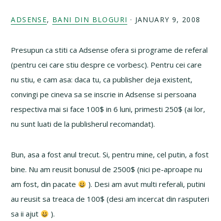
ADSENSE
,
BANI DIN BLOGURI
·
JANUARY 9, 2008
Presupun ca stiti ca Adsense ofera si programe de referal
(pentru cei care stiu despre ce vorbesc). Pentru cei care
nu stiu, e cam asa: daca tu, ca publisher deja existent,
convingi pe cineva sa se inscrie in Adsense si persoana
respectiva mai si face 100$ in 6 luni, primesti 250$ (ai lor,
nu sunt luati de la publisherul recomandat).
Bun, asa a fost anul trecut. Si, pentru mine, cel putin, a fost
bine. Nu am reusit bonusul de 2500$ (nici pe-aproape nu
am fost, din pacate
). Desi am avut multi referali, putini
au reusit sa treaca de 100$ (desi am incercat din rasputeri
sa ii ajut
).