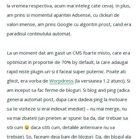
la vremea respectiva, acum mai inteleg cate ceva). In plus,
am prins si momentul aparitiei Adsense, cu clickuri de
valori imense, am prins Google cu algoritm prost, cand era
paradisul continutului automat.
La un moment dat am gasit un CMS foarte misto, care era
optimizat in proportie de 70% by default, la care adaugai
rapid niste plugin-uri si il faceai super puternic. Poate ati
ghicit, era vorba de
Worpdress
(la versiunea 1.2 atunci). Si
am inceput sa fac ferme de bloguri. Si blog and ping (adica
generai automat post, dupa care dadeai ping la motoare
sa te viziteze si erai indexat imediat) – nu mai merge, nu
va mai zbateti (un prieten ar spune: ba da, dar trebuie sa
stii cum
daca stiti cum, detaliile anterioare nu va
trebuie). So, faceam deja bani din bloguri. Da, din blogul ala