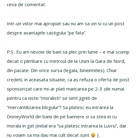
ceva de comentat.
Intr-un viitor mai apropiat sau nu am sa vin si cu un post
despre avantajele castigului “pe fata”.
P.S.: Eu am nevoie de bani sa plec prin lume – e mai scump
decat o plimbare cu metroul de la Unirii la Gara de Nord,
din pacate. Din orice sursa (legala, bineinteles). Chiar
credeti, in aceasata situatie, ca as refuza o oferta de post
sponsorizat care mi-ar plati mancarea pe 2-3 zile numai
pentru ca niste “moralisti” se simt jigniti de
“mercantilizarea blogului”? Sa platesc eu intrarea la
DisneyWorld din banii de pe bannere si sa stea ei cu
morala in gat (initial era “sa platesc intrarea la Luvru”, dar
nu voiam sa ma dau mai cult decat sunt
).