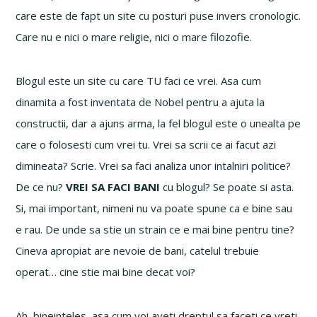
care este de fapt un site cu posturi puse invers cronologic.
Care nu e nici o mare religie, nici o mare filozofie.
Blogul este un site cu care TU faci ce vrei. Asa cum
dinamita a fost inventata de Nobel pentru a ajuta la
constructii, dar a ajuns arma, la fel blogul este o unealta pe
care o folosesti cum vrei tu. Vrei sa scrii ce ai facut azi
dimineata? Scrie. Vrei sa faci analiza unor intalniri politice?
De ce nu?
VREI SA FACI BANI
cu blogul? Se poate si asta.
Si, mai important, nimeni nu va poate spune ca e bine sau
e rau. De unde sa stie un strain ce e mai bine pentru tine?
Cineva apropiat are nevoie de bani, catelul trebuie
operat… cine stie mai bine decat voi?
Ah, bineinteles, asa cum voi aveti dreptul sa faceti ce vreti