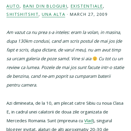
AUTO
,
BANI DIN BLOGURI
,
EXISTENTIALE
,
SHITSHITSHIT
,
UNA ALTA
·
MARCH 27, 2009
Am vazut ca nu prea s-a inteles: eram la volan, in masina,
dupa 130km condusi, cand am scris postul de mai jos (de
fapt e scris, dupa dictare, de varul meu), nu am avut timp
sa urcam galeria de poze samd. Vine si aia
Cu tot cu un
review ca lumea. Pozele de mai jos sunt facute intr-o statie
de benzina, cand ne-am poprit sa cumparam baterii
pentru camera.
Azi dimineata, de la 10, am plecat catre Sibiu cu noua Clasa
E, in cadrul unei calatorii de doua zile organizata de
Mercedes Romania. Sunt (impreuna cu
Vlad
), singurul
blogger invitat, alaturi de alti aproximativ 20-30 de