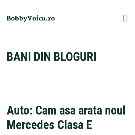
Skip
Skip
Skip
Skip
to
to
to
to
BobbyVoicu.ro
primary
main
primary
footer
navigation
content
sidebar
BANI DIN BLOGURI
Auto: Cam asa arata noul
Mercedes Clasa E