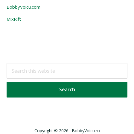
BobbyVoicu.com
MixRift
Footer
Search
this
website
Copyright © 2026 · BobbyVoicu.ro