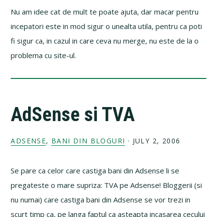
Nu am idee cat de mult te poate ajuta, dar macar pentru
incepatori este in mod sigur o unealta utila, pentru ca poti
fi sigur ca, in cazul in care ceva nu merge, nu este de la o
problema cu site-ul.
AdSense si TVA
ADSENSE
,
BANI DIN BLOGURI
·
JULY 2, 2006
Se pare ca celor care castiga bani din Adsense li se
pregateste o mare supriza: TVA pe Adsense! Bloggerii (si
nu numai) care castiga bani din Adsense se vor trezi in
scurt timp ca, pe langa faptul ca asteapta incasarea cecului