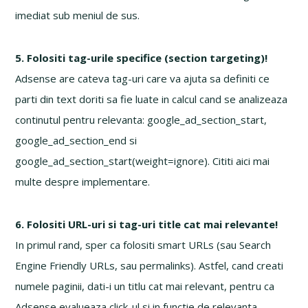
imediat sub meniul de sus.
5. Folositi tag-urile specifice (section targeting)!
Adsense are cateva tag-uri care va ajuta sa definiti ce
parti din text doriti sa fie luate in calcul cand se analizeaza
continutul pentru relevanta: google_ad_section_start,
google_ad_section_end si
google_ad_section_start(weight=ignore). Cititi aici mai
multe despre implementare.
6. Folositi URL-uri si tag-uri title cat mai relevante!
In primul rand, sper ca folositi smart URLs (sau Search
Engine Friendly URLs, sau permalinks). Astfel, cand creati
numele paginii, dati-i un titlu cat mai relevant, pentru ca
Adsense evalueaza click-ul si in functie de relevanta