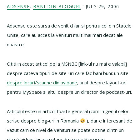
ADSENSE
,
BANI DIN BLOGURI
·
JULY 29, 2006
Adsense este sursa de venit chiar si pentru cei din Statele
Unite, care au acces la venituri mult mai mari decat ale
noastre.
Cititi in acest articol de la MSNBC [link-ul nu mai e valabil]
despre cateva tipuri de site-uri care fac bani buni: un site
despre locuri/scaune din avioane
, unul despre layout-uri
pentru MySpace si altul despre un director de podcast-uri.
Articolul este un articol foarte general (cam in genul celor
scrise despre blog-uri in Romania
), dar e interesant de
vazut cam ce nivel de venituri se poate obtine dintr-un
site (evident, nu discutam de exceptii precum