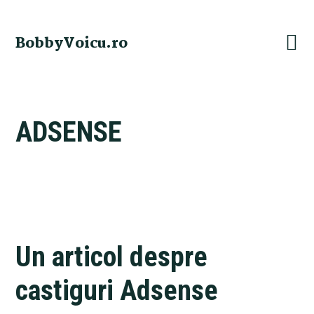
Skip
Skip
Skip
Skip
to
to
to
to
BobbyVoicu.ro
primary
main
primary
footer
navigation
content
sidebar
ADSENSE
Un articol despre
castiguri Adsense