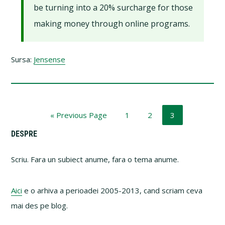
be turning into a 20% surcharge for those
making money through online programs.
Sursa:
Jensense
Go
Page
Page
Page
«
Previous Page
1
2
3
to
Primary
DESPRE
Sidebar
Scriu. Fara un subiect anume, fara o tema anume.
Aici
e o arhiva a perioadei 2005-2013, cand scriam ceva
mai des pe blog.