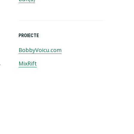
a
PROIECTE
BobbyVoicu.com
MixRift
r