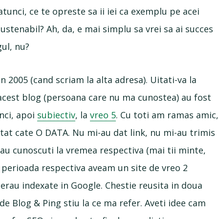
atunci, ce te opreste sa ii iei ca exemplu pe acei
ustenabil? Ah, da, e mai simplu sa vrei sa ai succes
gul, nu?
in 2005 (cand scriam la alta adresa). Uitati-va la
acest blog (persoana care nu ma cunostea) au fost
nci, apoi
subiectiv
, la
vreo 5
. Cu toti am ramas amic,
ntat cate O DATA. Nu mi-au dat link, nu mi-au trimis
rau cunoscuti la vremea respectiva (mai tii minte,
in perioada respectiva aveam un site de vreo 2
 erau indexate in Google. Chestie reusita in doua
de Blog & Ping stiu la ce ma refer. Aveti idee cam