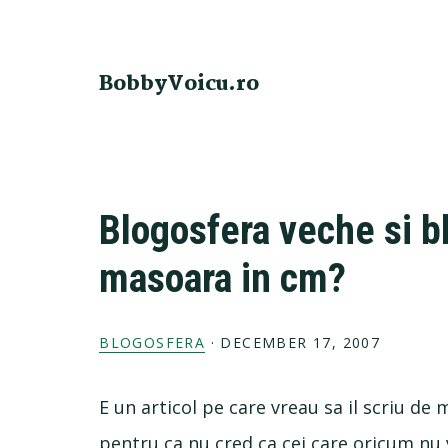
Skip
Skip
Skip
Skip
to
to
to
to
primary
main
primary
footer
BobbyVoicu.ro
navigation
content
sidebar
Blogosfera veche si b
masoara in cm?
BLOGOSFERA
·
DECEMBER 17, 2007
E un articol pe care vreau sa il scriu de
pentru ca nu cred ca cei care oricum nu 