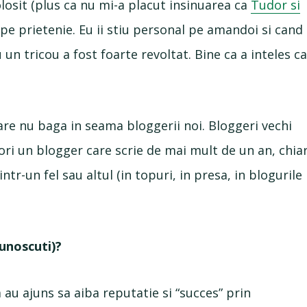
losit (plus ca nu mi-a placut insinuarea ca
Tudor si
pe prietenie. Eu ii stiu personal pe amandoi si cand
u un tricou a fost foarte revoltat. Bine ca a inteles c
care nu baga in seama bloggerii noi. Bloggeri vechi
ri un blogger care scrie de mai mult de un an, chia
ntr-un fel sau altul (in topuri, in presa, in blogurile
cunoscuti)?
 au ajuns sa aiba reputatie si “succes” prin