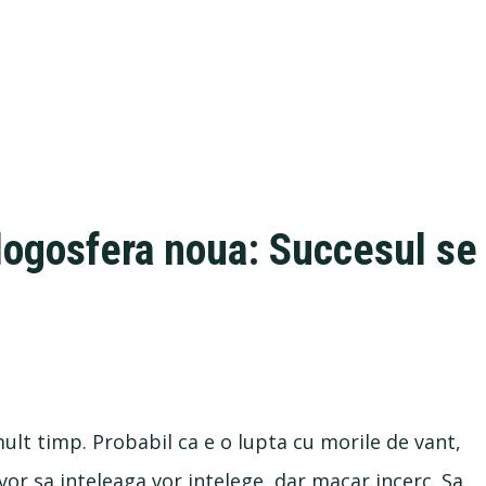
logosfera noua: Succesul se
 mult timp. Probabil ca e o lupta cu morile de vant,
vor sa inteleaga vor intelege, dar macar incerc. Sa