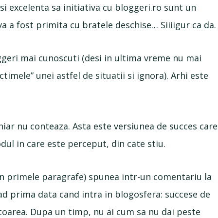
i excelenta sa initiativa cu bloggeri.ro sunt un
va a fost primita cu bratele deschise… Siiiigur ca da.
ggeri mai cunoscuti (desi in ultima vreme nu mai
imele” unei astfel de situatii si ignora). Arhi este
hiar nu conteaza. Asta este versiunea de succes care
ul in care este perceput, din cate stiu.
 in primele paragrafe) spunea intr-un comentariu la
vad prima data cand intra in blogosfera: succese de
toarea. Dupa un timp, nu ai cum sa nu dai peste