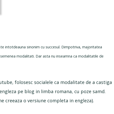
este intotdeauna sinonim cu succesul. Dimpotriva, majoritatea
t asemenea modalitati. Dar asta nu inseamna ca modalitatile de
utube, folosesc socialele ca modalitate de a castiga
ba engleza pe blog in limba romana, cu poze samd.
ine creeaza o versiune completa in engleza).