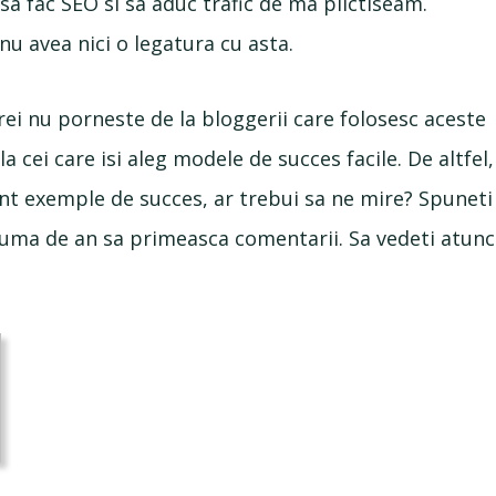
sa fac SEO si sa aduc trafic de ma plictiseam.
u avea nici o legatura cu asta.
i nu porneste de la bloggerii care folosesc aceste
a cei care isi aleg modele de succes facile. De altfel,
sunt exemple de succes, ar trebui sa ne mire? Spuneti
 juma de an sa primeasca comentarii. Sa vedeti atunc