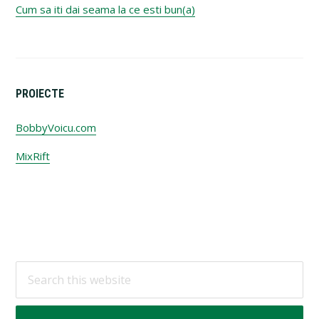
Cum sa iti dai seama la ce esti bun(a)
PROIECTE
BobbyVoicu.com
MixRift
Footer
Search
this
website