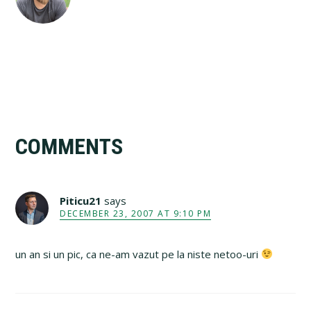
Reader
COMMENTS
Interactions
Piticu21
says
DECEMBER 23, 2007 AT 9:10 PM
un an si un pic, ca ne-am vazut pe la niste netoo-uri