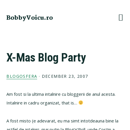
Skip
Skip
Skip
Skip
to
to
to
to
BobbyVoicu.ro
primary
main
primary
footer
navigation
content
sidebar
X-Mas Blog Party
BLOGOSFERA
·
DECEMBER 23, 2007
Am fost si la ultima intalnire cu bloggerii de anul acesta.
Intalnire in cadru organizat, that is…
A fost misto (e adevarat, eu ma simt intotdeauna bine la
astfel de intalniri, mai putin la Blog’n’Roll, unde Costin a