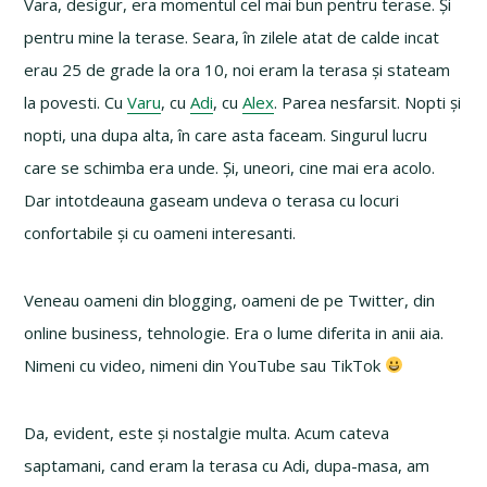
Vara, desigur, era momentul cel mai bun pentru terase. Și
pentru mine la terase. Seara, în zilele atat de calde incat
erau 25 de grade la ora 10, noi eram la terasa și stateam
la povesti. Cu
Varu
, cu
Adi
, cu
Alex
. Parea nesfarsit. Nopti și
nopti, una dupa alta, în care asta faceam. Singurul lucru
care se schimba era unde. Și, uneori, cine mai era acolo.
Dar intotdeauna gaseam undeva o terasa cu locuri
confortabile și cu oameni interesanti.
Veneau oameni din blogging, oameni de pe Twitter, din
online business, tehnologie. Era o lume diferita in anii aia.
Nimeni cu video, nimeni din YouTube sau TikTok
Da, evident, este și nostalgie multa. Acum cateva
saptamani, cand eram la terasa cu Adi, dupa-masa, am