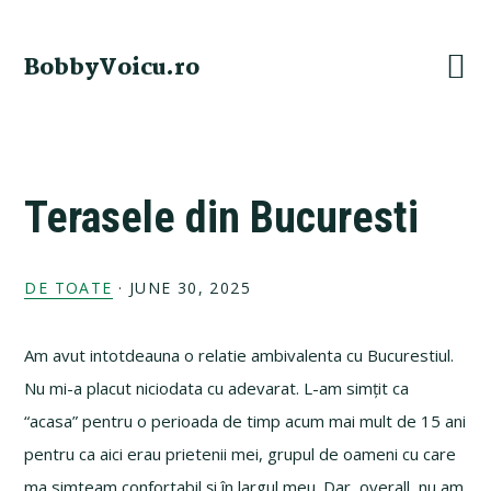
Skip
Skip
Skip
Skip
to
to
to
to
BobbyVoicu.ro
primary
main
primary
footer
navigation
content
sidebar
Terasele din Bucuresti
DE TOATE
·
JUNE 30, 2025
Am avut intotdeauna o relatie ambivalenta cu Bucurestiul.
Nu mi-a placut niciodata cu adevarat. L-am simțit ca
“acasa” pentru o perioada de timp acum mai mult de 15 ani
pentru ca aici erau prietenii mei, grupul de oameni cu care
ma simteam confortabil și în largul meu. Dar, overall, nu am