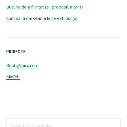
Bucuria de a fi iritat (si, probabil, iritant)
Cum sa iti dai seama la ce esti bun(a)
PROIECTE
BobbyVoicu.com
MixRift
Footer
Search