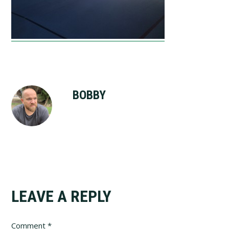
BOBBY
Reader
LEAVE A REPLY
Interactions
Comment
*