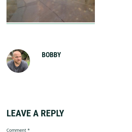
BOBBY
Reader
LEAVE A REPLY
Interactions
Comment
*