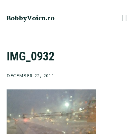
Skip
Skip
Skip
Skip
to
to
to
to
BobbyVoicu.ro
primary
main
primary
footer
navigation
content
sidebar
IMG_0932
DECEMBER 22, 2011