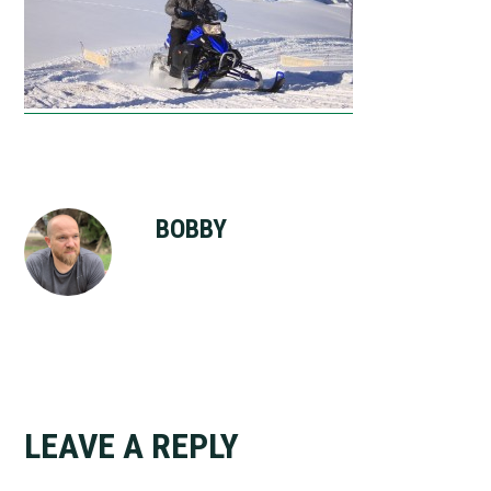
BOBBY
Reader
LEAVE A REPLY