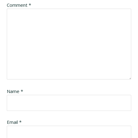
Interactions
Comment
*
Name
*
Email
*