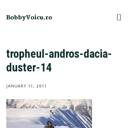
Skip
Skip
Skip
Skip
to
to
to
to
BobbyVoicu.ro
primary
main
primary
footer
navigation
content
sidebar
tropheul-andros-dacia-
duster-14
JANUARY 11, 2011