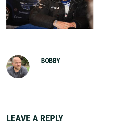
BOBBY
Reader
LEAVE A REPLY