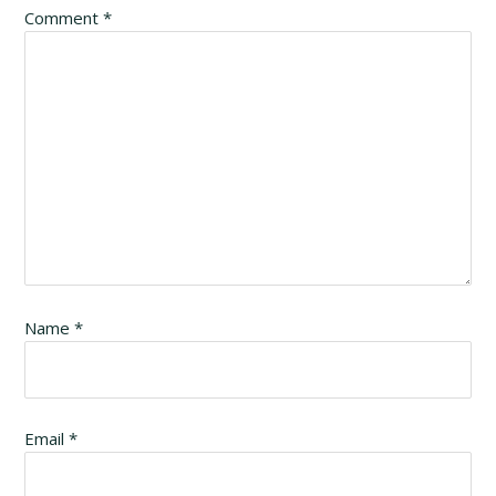
Interactions
Comment
*
Name
*
Email
*