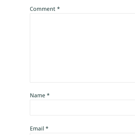
Interactions
Comment
*
Name
*
Email
*