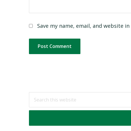
Save my name, email, and website in 
Footer
Search
this
website