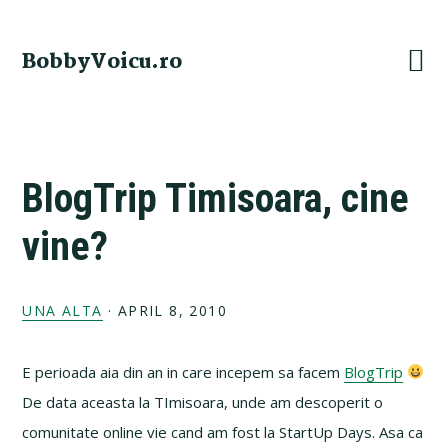
Skip
Skip
Skip
Skip
to
to
to
to
BobbyVoicu.ro
primary
main
primary
footer
navigation
content
sidebar
BlogTrip Timisoara, cine
vine?
UNA ALTA
·
APRIL 8, 2010
E perioada aia din an in care incepem sa facem
BlogTrip
De data aceasta la TImisoara, unde am descoperit o
comunitate online vie cand am fost la StartUp Days. Asa ca