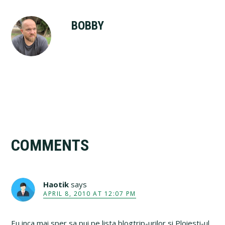
BOBBY
Reader
COMMENTS
Interactions
Haotik
says
APRIL 8, 2010 AT 12:07 PM
Eu inca mai sper sa pui pe lista blogtrip-urilor si Ploiesti-ul,