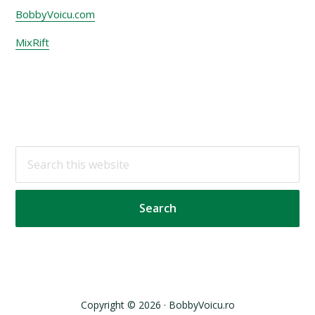
BobbyVoicu.com
MixRift
Footer
Search
this
website
Copyright © 2026 · BobbyVoicu.ro