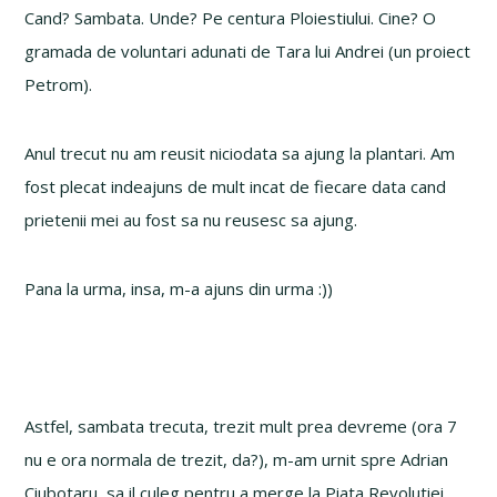
Cand? Sambata. Unde? Pe centura Ploiestiului. Cine? O
gramada de voluntari adunati de Tara lui Andrei (un proiect
Petrom).
Anul trecut nu am reusit niciodata sa ajung la plantari. Am
fost plecat indeajuns de mult incat de fiecare data cand
prietenii mei au fost sa nu reusesc sa ajung.
Pana la urma, insa, m-a ajuns din urma :))
Astfel, sambata trecuta, trezit mult prea devreme (ora 7
nu e ora normala de trezit, da?), m-am urnit spre Adrian
Ciubotaru, sa il culeg pentru a merge la Piata Revolutiei,