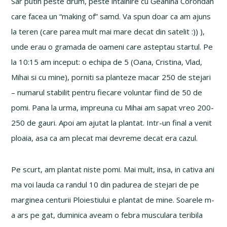
Sar putin peste drum, peste intalnire cu Geanina Corondan
care facea un “making of” samd. Va spun doar ca am ajuns
la teren (care parea mult mai mare decat din satelit :)) ),
unde erau o gramada de oameni care asteptau startul. Pe
la 10:15 am inceput: o echipa de 5 (Oana, Cristina, Vlad,
Mihai si cu mine), porniti sa planteze macar 250 de stejari
– numarul stabilit pentru fiecare voluntar fiind de 50 de
pomi. Pana la urma, impreuna cu Mihai am sapat vreo 200-
250 de gauri. Apoi am ajutat la plantat. Intr-un final a venit
ploaia, asa ca am plecat mai devreme decat era cazul.
Pe scurt, am plantat niste pomi. Mai mult, insa, in cativa ani
ma voi lauda ca randul 10 din padurea de stejari de pe
marginea centurii Ploiestiului e plantat de mine. Soarele m-
a ars pe gat, duminica aveam o febra musculara teribila