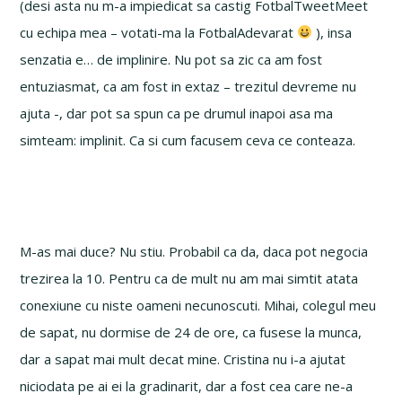
(desi asta nu m-a impiedicat sa castig FotbalTweetMeet
cu echipa mea – votati-ma la FotbalAdevarat
), insa
senzatia e… de implinire. Nu pot sa zic ca am fost
entuziasmat, ca am fost in extaz – trezitul devreme nu
ajuta -, dar pot sa spun ca pe drumul inapoi asa ma
simteam: implinit. Ca si cum facusem ceva ce conteaza.
M-as mai duce? Nu stiu. Probabil ca da, daca pot negocia
trezirea la 10. Pentru ca de mult nu am mai simtit atata
conexiune cu niste oameni necunoscuti. Mihai, colegul meu
de sapat, nu dormise de 24 de ore, ca fusese la munca,
dar a sapat mai mult decat mine. Cristina nu i-a ajutat
niciodata pe ai ei la gradinarit, dar a fost cea care ne-a