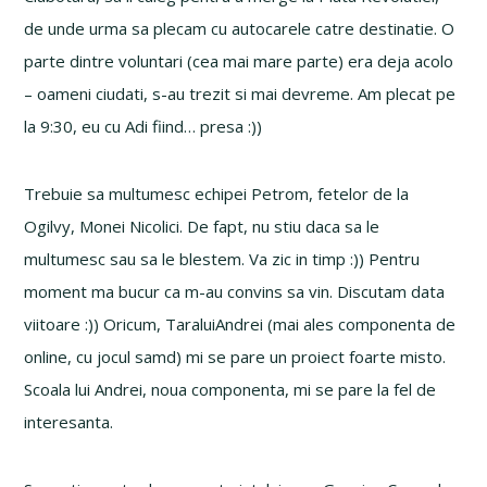
de unde urma sa plecam cu autocarele catre destinatie. O
parte dintre voluntari (cea mai mare parte) era deja acolo
– oameni ciudati, s-au trezit si mai devreme. Am plecat pe
la 9:30, eu cu Adi fiind… presa :))
Trebuie sa multumesc echipei Petrom, fetelor de la
Ogilvy, Monei Nicolici. De fapt, nu stiu daca sa le
multumesc sau sa le blestem. Va zic in timp :)) Pentru
moment ma bucur ca m-au convins sa vin. Discutam data
viitoare :)) Oricum, TaraluiAndrei (mai ales componenta de
online, cu jocul samd) mi se pare un proiect foarte misto.
Scoala lui Andrei, noua componenta, mi se pare la fel de
interesanta.