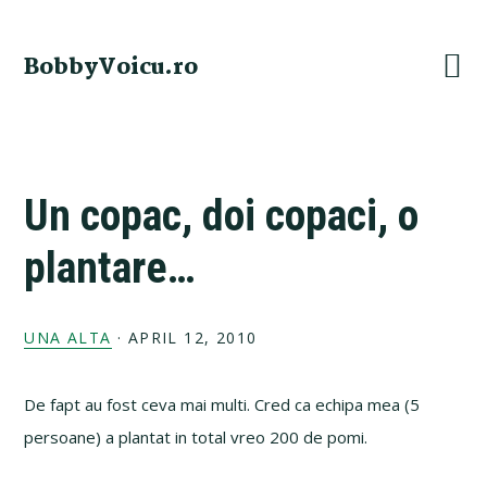
Skip
Skip
Skip
Skip
to
to
to
to
BobbyVoicu.ro
primary
main
primary
footer
navigation
content
sidebar
Un copac, doi copaci, o
plantare…
UNA ALTA
·
APRIL 12, 2010
De fapt au fost ceva mai multi. Cred ca echipa mea (5
persoane) a plantat in total vreo 200 de pomi.