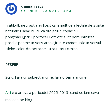
damian
says
OCTOBER 9, 2010 AT 2:13 PM
Fratilor!baietii astia au lipsit cam mult dela lectiile de stiinte
naturale.Habar nu au ca stejarul e copac nu
pom;marul,parul portocalul etc.etc sunt pomi intrucat
produc poame-in sens arhaic,fructe comestibile in sensul
zilelor celor din betoane.Cu salutari Damian
Primary
DESPRE
Sidebar
Scriu. Fara un subiect anume, fara o tema anume.
Aici
e o arhiva a perioadei 2005-2013, cand scriam ceva
mai des pe blog.