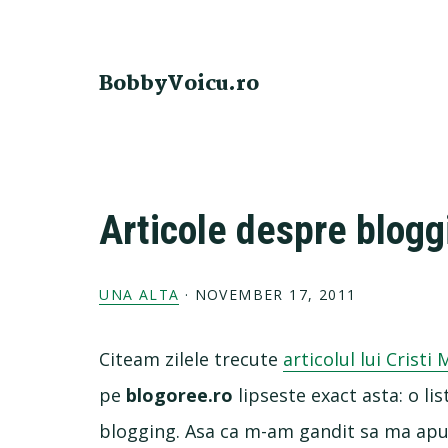
Skip
Skip
Skip
Skip
to
to
to
to
primary
main
primary
footer
BobbyVoicu.ro
navigation
content
sidebar
Articole despre blogg
UNA ALTA
·
NOVEMBER 17, 2011
Citeam zilele trecute
articolul lui Cris
pe
blogoree.ro
lipseste exact asta: o li
blogging. Asa ca m-am gandit sa ma apuc