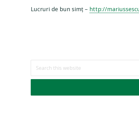
Lucruri de bun simț –
http://mariussesc
Footer
Search
this
website