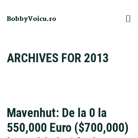
Skip
Skip
Skip
Skip
to
to
to
to
BobbyVoicu.ro
primary
main
primary
footer
navigation
content
sidebar
ARCHIVES FOR 2013
Mavenhut: De la 0 la
550,000 Euro ($700,000)