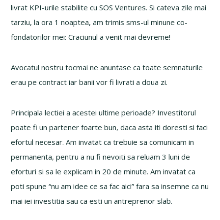
livrat KPI-urile stabilite cu SOS Ventures. Si cateva zile mai
tarziu, la ora 1 noaptea, am trimis sms-ul minune co-
fondatorilor mei: Craciunul a venit mai devreme!
Avocatul nostru tocmai ne anuntase ca toate semnaturile
erau pe contract iar banii vor fi livrati a doua zi.
Principala lectiei a acestei ultime perioade? Investitorul
poate fi un partener foarte bun, daca asta iti doresti si faci
efortul necesar. Am invatat ca trebuie sa comunicam in
permanenta, pentru a nu fi nevoiti sa reluam 3 luni de
eforturi si sa le explicam in 20 de minute. Am invatat ca
poti spune “nu am idee ce sa fac aici” fara sa insemne ca nu
mai iei investitia sau ca esti un antreprenor slab.