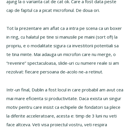
ajung la o varianta cat de cat ok. Care a fost data peste
cap de faptul ca a picat microfonul. De doua ori.
Tot la prezentare am aflat ca a intra pe scena ca un boxer
in ring, cu halatul pe tine si manusile pe maini (sort of!) la
propriu, e o modalitate sigura ca investitorii potentiali sa
te tina minte. Mai adauga un microfon care nu merge, o
“revenire” spectaculoasa, slide-uri cu numere reale si am
rezolvat: fiecare persoana de-acolo ne-a retinut.
Intr-un final, Dublin a fost locul in care probabil am avut cea
mai mare eficienta si productivitate. Daca exista un singur
motiv pentru care insist ca echipele de fondatori sa plece
la diferite acceleratoare, acesta e: timp de 3 luni nu veti
face altceva. Veti visa proiectul vostru, veti respira