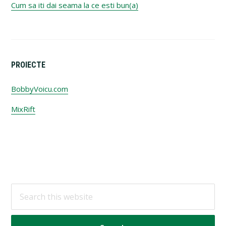
Cum sa iti dai seama la ce esti bun(a)
PROIECTE
BobbyVoicu.com
MixRift
Footer
Search
this
website