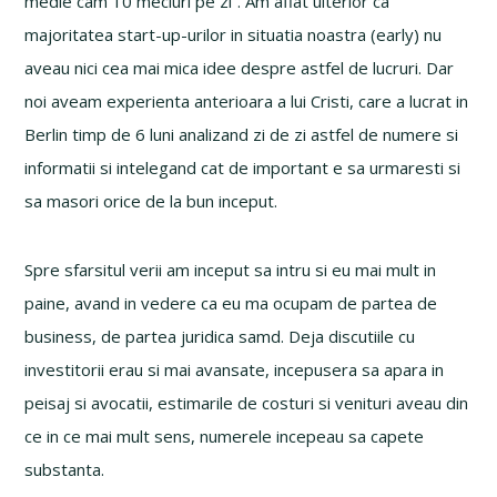
medie cam 10 meciuri pe zi”. Am aflat ulterior ca
majoritatea start-up-urilor in situatia noastra (early) nu
aveau nici cea mai mica idee despre astfel de lucruri. Dar
noi aveam experienta anterioara a lui Cristi, care a lucrat in
Berlin timp de 6 luni analizand zi de zi astfel de numere si
informatii si intelegand cat de important e sa urmaresti si
sa masori orice de la bun inceput.
Spre sfarsitul verii am inceput sa intru si eu mai mult in
paine, avand in vedere ca eu ma ocupam de partea de
business, de partea juridica samd. Deja discutiile cu
investitorii erau si mai avansate, incepusera sa apara in
peisaj si avocatii, estimarile de costuri si venituri aveau din
ce in ce mai mult sens, numerele incepeau sa capete
substanta.