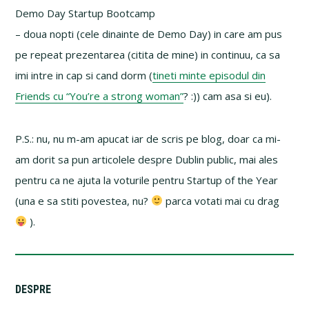
Demo Day Startup Bootcamp
– doua nopti (cele dinainte de Demo Day) in care am pus
pe repeat prezentarea (citita de mine) in continuu, ca sa
imi intre in cap si cand dorm (
tineti minte episodul din
Friends cu “You’re a strong woman”
? :)) cam asa si eu).
P.S.: nu, nu m-am apucat iar de scris pe blog, doar ca mi-
am dorit sa pun articolele despre Dublin public, mai ales
pentru ca ne ajuta la voturile pentru Startup of the Year
(una e sa stiti povestea, nu?
parca votati mai cu drag
).
Primary
DESPRE