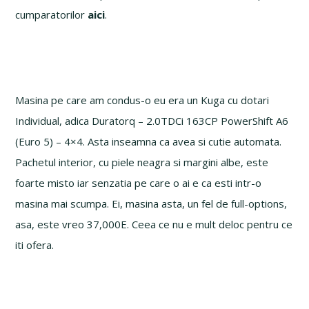
cumparatorilor
aici
.
Masina pe care am condus-o eu era un Kuga cu dotari
Individual, adica Duratorq – 2.0TDCi 163CP PowerShift A6
(Euro 5) – 4×4. Asta inseamna ca avea si cutie automata.
Pachetul interior, cu piele neagra si margini albe, este
foarte misto iar senzatia pe care o ai e ca esti intr-o
masina mai scumpa. Ei, masina asta, un fel de full-options,
asa, este vreo 37,000E. Ceea ce nu e mult deloc pentru ce
iti ofera.