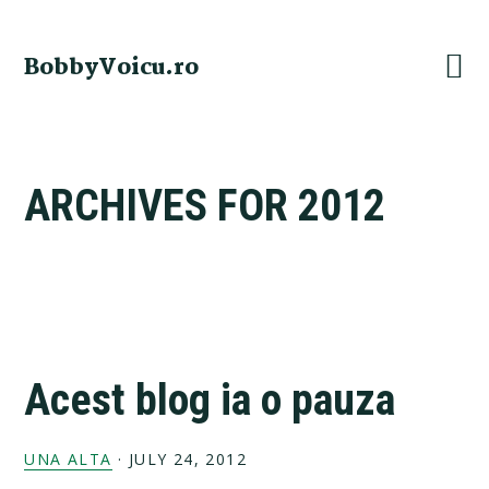
Skip
Skip
Skip
Skip
to
to
to
to
BobbyVoicu.ro
primary
main
primary
footer
navigation
content
sidebar
ARCHIVES FOR 2012
Acest blog ia o pauza
UNA ALTA
·
JULY 24, 2012