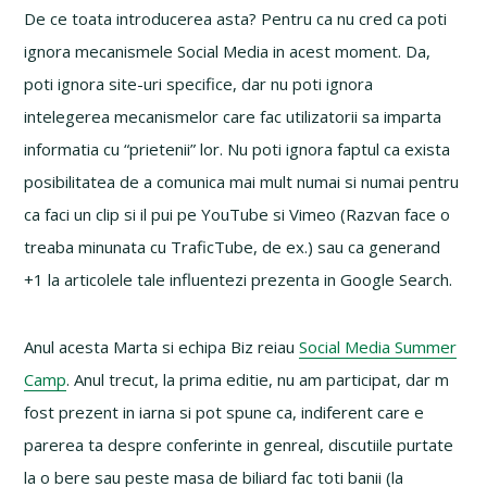
De ce toata introducerea asta? Pentru ca nu cred ca poti
ignora mecanismele Social Media in acest moment. Da,
poti ignora site-uri specifice, dar nu poti ignora
intelegerea mecanismelor care fac utilizatorii sa imparta
informatia cu “prietenii” lor. Nu poti ignora faptul ca exista
posibilitatea de a comunica mai mult numai si numai pentru
ca faci un clip si il pui pe YouTube si Vimeo (Razvan face o
treaba minunata cu TraficTube, de ex.) sau ca generand
+1 la articolele tale influentezi prezenta in Google Search.
Anul acesta Marta si echipa Biz reiau
Social Media Summer
Camp
. Anul trecut, la prima editie, nu am participat, dar m
fost prezent in iarna si pot spune ca, indiferent care e
parerea ta despre conferinte in genreal, discutiile purtate
la o bere sau peste masa de biliard fac toti banii (la