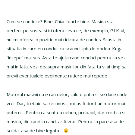
Cum se conduce? Bine. Chiar foarte bine. Masina sta
perfect pe sosea si iti ofera ceva ce, de exemplu, GLK-ul,
nu imi oferea: o pozitie mai ridicata de condus. Si asta in
situatia in care eu conduc cu scaunul lipit de podea. Kuga
“incepe” mai sus. Asta te ajuta cand conduci pentru ca vezi
mai in fata, vezi deasupra masinilor din fata ta si ai timp sa
previi eventualele eveimente rutiere mai repede.
Motorul masinii nu e rau deloc, calc-o putin si se duce unde
vrei. Dar, trebuie sa recunosc, mi-as fi dorit un motor mai
puternic. Pentru ca sunt eu nebun, probabil, dar cred ca si
masina, din cand in cand, ar fi vrut. Pentru ca pare asa de
solida, asa de bine legata…