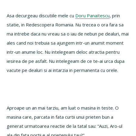
Asa decurgeau discutiile mele cu
Doru Panaitescu
, prin
statie, in Redescopera Romania. Nu trecea o ora fara sa
ma intrebe daca nu vreau sa o iau de nebun pe dealuri, mai
ales cand noi trebuia sa ajungem intr-un anumit moment
intr-un anume loc. Nu intelegeam deloc atractia pentru
iesirea de pe asfalt. Nu intelegeam de ce te-ai urca dupa
vacute pe dealuri si ai intarzia in permanenta cu orele.
Aproape un an mai tarziu, am luat o masina in teste. O
masina care, parcata in fata curtii unui prieten bun a
generat urmatoarea reactie de la tatal sau: “Auzi, Aro-ul
ala din fata portii e al prietenului tau?”.