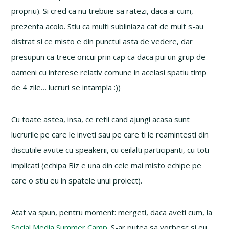
propriu). Si cred ca nu trebuie sa ratezi, daca ai cum,
prezenta acolo. Stiu ca multi subliniaza cat de mult s-au
distrat si ce misto e din punctul asta de vedere, dar
presupun ca trece oricui prin cap ca daca pui un grup de
oameni cu interese relativ comune in acelasi spatiu timp
de 4 zile… lucruri se intampla :))
Cu toate astea, insa, ce retii cand ajungi acasa sunt
lucrurile pe care le inveti sau pe care ti le reamintesti din
discutiile avute cu speakerii, cu ceilalti participanti, cu toti
implicati (echipa Biz e una din cele mai misto echipe pe
care o stiu eu in spatele unui proiect).
Atat va spun, pentru moment: mergeti, daca aveti cum, la
Social Media Summer Camp
. S-ar putea sa vorbesc si eu