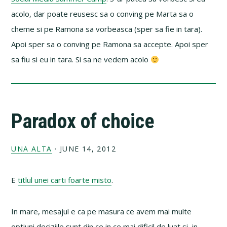
acolo, dar poate reusesc sa o conving pe Marta sa o
cheme si pe Ramona sa vorbeasca (sper sa fie in tara).
Apoi sper sa o conving pe Ramona sa accepte. Apoi sper
sa fiu si eu in tara. Si sa ne vedem acolo
Paradox of choice
UNA ALTA
·
JUNE 14, 2012
E
titlul unei carti foarte misto
.
In mare, mesajul e ca pe masura ce avem mai multe
optiuni deciziile sunt din ce in ce mai dificil de luat si, in