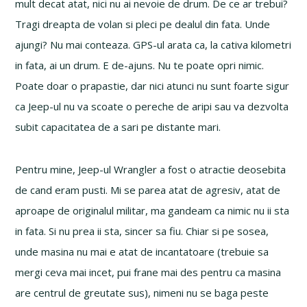
mult decat atat, nici nu ai nevoie de drum. De ce ar trebui?
Tragi dreapta de volan si pleci pe dealul din fata. Unde
ajungi? Nu mai conteaza. GPS-ul arata ca, la cativa kilometri
in fata, ai un drum. E de-ajuns. Nu te poate opri nimic.
Poate doar o prapastie, dar nici atunci nu sunt foarte sigur
ca Jeep-ul nu va scoate o pereche de aripi sau va dezvolta
subit capacitatea de a sari pe distante mari.
Pentru mine, Jeep-ul Wrangler a fost o atractie deosebita
de cand eram pusti. Mi se parea atat de agresiv, atat de
aproape de originalul militar, ma gandeam ca nimic nu ii sta
in fata. Si nu prea ii sta, sincer sa fiu. Chiar si pe sosea,
unde masina nu mai e atat de incantatoare (trebuie sa
mergi ceva mai incet, pui frane mai des pentru ca masina
are centrul de greutate sus), nimeni nu se baga peste