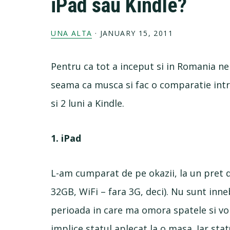
iPad sau Kindle?
UNA ALTA
·
JANUARY 15, 2011
Pentru ca tot a inceput si in Romania n
seama ca musca si fac o comparatie intre
si 2 luni a Kindle.
1. iPad
L-am cumparat de pe okazii, la un pret 
32GB, WiFi – fara 3G, deci). Nu sunt inne
perioada in care ma omora spatele si voi
implice statul aplecat la o masa. Iar sta