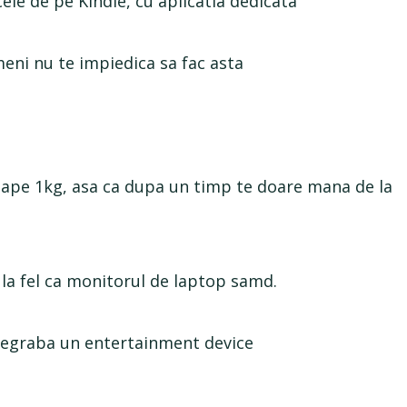
 cele de pe Kindle, cu aplicatia dedicata
meni nu te impiedica sa fac asta
roape 1kg, asa ca dupa un timp te doare mana de la
i la fel ca monitorul de laptop samd.
 degraba un entertainment device