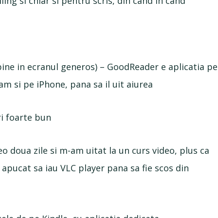
ling si chiar si pentru scris, din cand in cand
 bine in ecranul generos) – GoodReader e aplicatia pe
am si pe iPhone, pana sa il uit aiurea
ri foarte bun
eo doua zile si m-am uitat la un curs video, plus ca
m apucat sa iau VLC player pana sa fie scos din