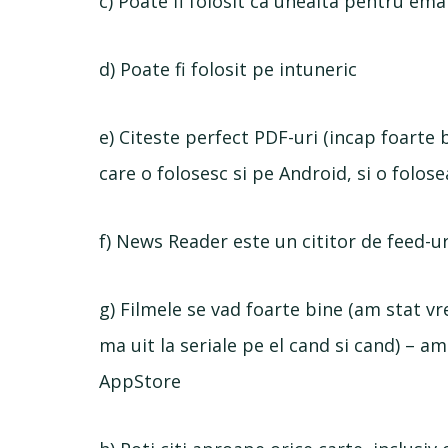
c) Poate fi folosit ca unealta pentru emai
d) Poate fi folosit pe intuneric
e) Citeste perfect PDF-uri (incap foarte
care o folosesc si pe Android, si o folose
f) News Reader este un cititor de feed-u
g) Filmele se vad foarte bine (am stat vr
ma uit la seriale pe el cand si cand) – a
AppStore