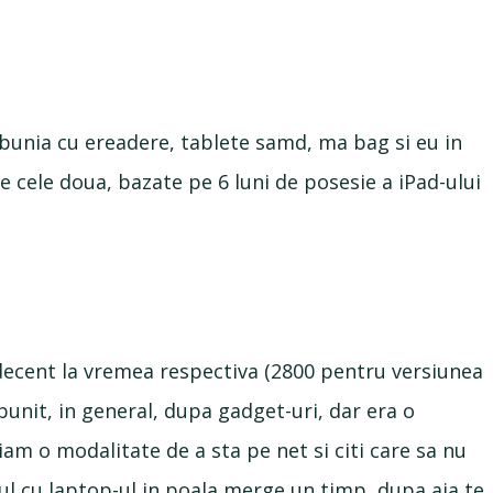
ebunia cu ereadere, tablete samd, ma bag si eu in
 cele doua, bazate pe 6 luni de posesie a iPad-ului
decent la vremea respectiva (2800 pentru versiunea
bunit, in general, dupa gadget-uri, dar era o
am o modalitate de a sta pe net si citi care sa nu
tul cu laptop-ul in poala merge un timp, dupa aia te