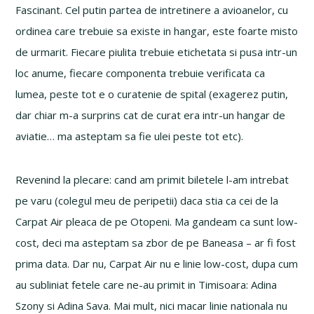
Fascinant. Cel putin partea de intretinere a avioanelor, cu
ordinea care trebuie sa existe in hangar, este foarte misto
de urmarit. Fiecare piulita trebuie etichetata si pusa intr-un
loc anume, fiecare componenta trebuie verificata ca
lumea, peste tot e o curatenie de spital (exagerez putin,
dar chiar m-a surprins cat de curat era intr-un hangar de
aviatie… ma asteptam sa fie ulei peste tot etc).
Revenind la plecare: cand am primit biletele l-am intrebat
pe varu (colegul meu de peripetii) daca stia ca cei de la
Carpat Air pleaca de pe Otopeni. Ma gandeam ca sunt low-
cost, deci ma asteptam sa zbor de pe Baneasa – ar fi fost
prima data. Dar nu, Carpat Air nu e linie low-cost, dupa cum
au subliniat fetele care ne-au primit in Timisoara: Adina
Szony si Adina Sava. Mai mult, nici macar linie nationala nu