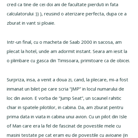
cred ca tine de cei doi ani de facultate pierduti in fata
calculatorului :)) ), reusind o aterizare perfecta, dupa ce a
zburat in vant si ploaie.
Intr-un final, cu o macheta de Saab 2000 in sacosa, am
plecat la hotel, unde am adormit instant. Seara am iesit la
o plimbare cu gasca din Timisoara, primitoare ca de obicei.
Surpriza, insa, a venit a doua zi, cand, la plecare, mi-a fost
inmanat un bilet pe care scria “JMP” in locul numarului de
loc din avion. E vorba de “Jump Seat”, un scaunel rahitic
chiar in spatele pilotilor, in cabina. Da, am zburat pentru
prima data in viata in cabina unui avion. Cu un pilot din Isle
of Man care era la fel de fascinat de povestile mele cu
masini testate pe cat eram eu de povestile cu avioane (in