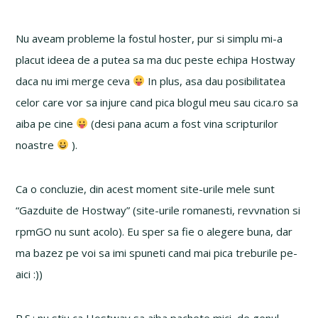
Nu aveam probleme la fostul hoster, pur si simplu mi-a
placut ideea de a putea sa ma duc peste echipa Hostway
daca nu imi merge ceva
In plus, asa dau posibilitatea
celor care vor sa injure cand pica blogul meu sau cica.ro sa
aiba pe cine
(desi pana acum a fost vina scripturilor
noastre
).
Ca o concluzie, din acest moment site-urile mele sunt
“Gazduite de Hostway” (site-urile romanesti, revvnation si
rpmGO nu sunt acolo). Eu sper sa fie o alegere buna, dar
ma bazez pe voi sa imi spuneti cand mai pica treburile pe-
aici :))
P.S.: nu stiu ca Hostway sa aiba pachete mici, de genul