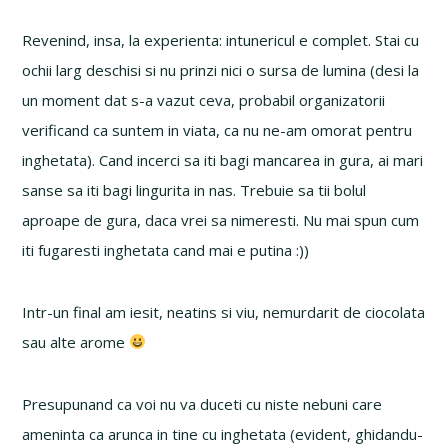
Revenind, insa, la experienta: intunericul e complet. Stai cu
ochii larg deschisi si nu prinzi nici o sursa de lumina (desi la
un moment dat s-a vazut ceva, probabil organizatorii
verificand ca suntem in viata, ca nu ne-am omorat pentru
inghetata). Cand incerci sa iti bagi mancarea in gura, ai mari
sanse sa iti bagi lingurita in nas. Trebuie sa tii bolul
aproape de gura, daca vrei sa nimeresti. Nu mai spun cum
iti fugaresti inghetata cand mai e putina :))
Intr-un final am iesit, neatins si viu, nemurdarit de ciocolata
sau alte arome
Presupunand ca voi nu va duceti cu niste nebuni care
ameninta ca arunca in tine cu inghetata (evident, ghidandu-