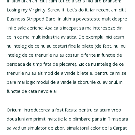
In ultimul an am citit cam tot ce a scris Richard Branson:
Losing my Virginity, Screw it, Let’s do it, iar recent am citit
Business Stripped Bare. In ultima povesteste mult despre
liniile sale aeriene. Asa ca a inceput sa ma intereseze din
ce in ce mai mult industria aviatica. De exemplu, nici acum
nu inteleg de ce nu au costuri fixe la bilete (de fapt, nu, nu
inteleg de ce trenurile nu au costuri diferite in functie de
perioada de timp fata de plecare). Zic ca nu inteleg de ce
trenurile nu au alt mod de a vinde biletele, pentru ca mi se
pare mai logic modul de a vinde la zborurile cu avionul, in
functie de cata nevoie ai.
Oricum, introducerea a fost facuta pentru ca acum vreo
doua luni am primit invitatie la o plimbare pana in Timisoara
sa vad un simulator de zbor, simulatorul celor de la Carpat