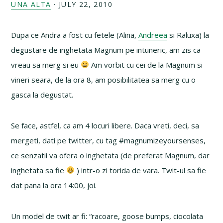
UNA ALTA
·
JULY 22, 2010
Dupa ce Andra a fost cu fetele (Alina,
Andreea
si Raluxa) la
degustare de inghetata Magnum pe intuneric, am zis ca
vreau sa merg si eu
Am vorbit cu cei de la Magnum si
vineri seara, de la ora 8, am posibilitatea sa merg cu o
gasca la degustat.
Se face, astfel, ca am 4 locuri libere. Daca vreti, deci, sa
mergeti, dati pe twitter, cu tag #magnumizeyoursenses,
ce senzatii va ofera o inghetata (de preferat Magnum, dar
inghetata sa fie
) intr-o zi torida de vara. Twit-ul sa fie
dat pana la ora 14:00, joi.
Un model de twit ar fi: “racoare, goose bumps, ciocolata