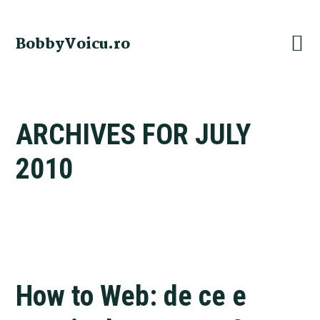
Skip
Skip
Skip
Skip
to
to
to
to
BobbyVoicu.ro
primary
main
primary
footer
navigation
content
sidebar
ARCHIVES FOR JULY
2010
How to Web: de ce e