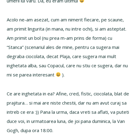
umerii lui varu. Da, eu eram ultimul
Acolo ne-am asezat, cum am nimerit fiecare, pe scaune,
am primit lingurita (in mana, nu intre ochi), si am asteptat.
Am primit un bol (nu prea m-am prins de forma) cu
“Stanca” (scenariul ales de mine, pentru ca sugera mai
degraba ciocolata, decat Plaja, care sugera mai mult
inghetata alba, sau Copacul, care nu stiu ce sugera, dar nu
mi se parea interesant
).
Ce are inghetata in ea? Afine, cred, fistic, ciocolata, blat de
prajitura… si mai are niste chestii, dar nu am avut curaj sa
intreb ce era :)) Pana la urma, daca vreti sa aflati, va puteti
duce voi, in urmatoarea luna, de joi pana duminica, la Van
Gogh, dupa ora 18:00.