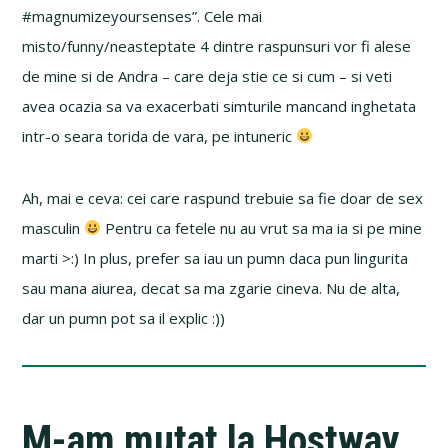
#magnumizeyoursenses”. Cele mai
misto/funny/neasteptate 4 dintre raspunsuri vor fi alese
de mine si de Andra – care deja stie ce si cum – si veti
avea ocazia sa va exacerbati simturile mancand inghetata
intr-o seara torida de vara, pe intuneric
Ah, mai e ceva: cei care raspund trebuie sa fie doar de sex
masculin
Pentru ca fetele nu au vrut sa ma ia si pe mine
marti >:) In plus, prefer sa iau un pumn daca pun lingurita
sau mana aiurea, decat sa ma zgarie cineva. Nu de alta,
dar un pumn pot sa il explic :))
M-am mutat la Hostway