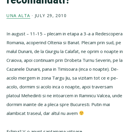
UNA ALTA
·
JULY 29, 2010
In august – 11-15 – plecam in etapa a 3-a a Redescopera
Romania, acoperind Oltenia si Banat. Plecam prin sud, pe
malul Dunarii, de la Giurgiu la Calafat, ne oprim o noapte in
Craiova, apoi continuam prin Drobeta Turnu Severin, pe la
Cazanele Dunarii, pana in Timisoara (inca o noapte). De-
acolo mergem in zona Targu Jiu, sa vizitam tot ce e pe-
acolo, dormim si acolo inca o noapte, apoi traversam
platoul Mehedinti si ne intoarcem in Ramnicu Valcea, unde
dormim inainte de a pleca spre Bucuresti. Putin mai
alambicat traseul, dar altul nu avem
Echipa? V-o anunt saptamana viitoare.