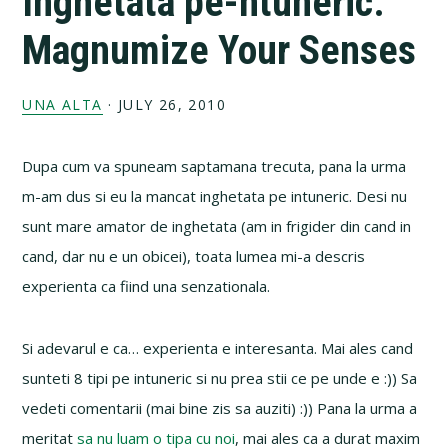
Inghetata pe-ntuneric:
Magnumize Your Senses
UNA ALTA
·
JULY 26, 2010
Dupa cum va spuneam saptamana trecuta, pana la urma
m-am dus si eu la mancat inghetata pe intuneric. Desi nu
sunt mare amator de inghetata (am in frigider din cand in
cand, dar nu e un obicei), toata lumea mi-a descris
experienta ca fiind una senzationala.
Si adevarul e ca… experienta e interesanta. Mai ales cand
sunteti 8 tipi pe intuneric si nu prea stii ce pe unde e :)) Sa
vedeti comentarii (mai bine zis sa auziti) :)) Pana la urma a
meritat
sa nu luam o tipa cu noi
, mai ales ca a durat maxim