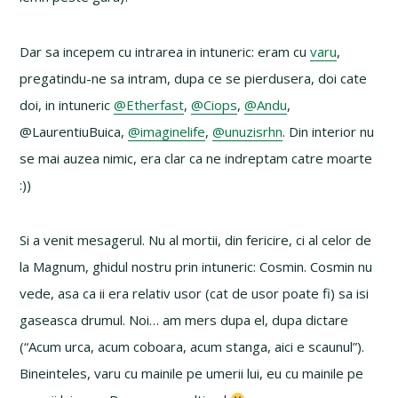
Dar sa incepem cu intrarea in intuneric: eram cu
varu
,
pregatindu-ne sa intram, dupa ce se pierdusera, doi cate
doi, in intuneric
@Etherfast
,
@Ciops
,
@Andu
,
@LaurentiuBuica,
@imaginelife
,
@unuzisrhn
. Din interior nu
se mai auzea nimic, era clar ca ne indreptam catre moarte
:))
Si a venit mesagerul. Nu al mortii, din fericire, ci al celor de
la Magnum, ghidul nostru prin intuneric: Cosmin. Cosmin nu
vede, asa ca ii era relativ usor (cat de usor poate fi) sa isi
gaseasca drumul. Noi… am mers dupa el, dupa dictare
(“Acum urca, acum coboara, acum stanga, aici e scaunul”).
Bineinteles, varu cu mainile pe umerii lui, eu cu mainile pe