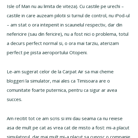
Isle of Man nu au limita de viteza). Cu castile pe urechi –
castile in care auzeam pilotii si turnul de control, nu iPod-ul
– am stat o ora intepenit in scaunelul respectiv, dar din
nefericire (sau din fericire), nu a fost nici o problema, totul
a decurs perfect normal si, o ora mai tarziu, aterizam
perfect pe pista aeroportului Otopeni.
Le-am sugerat celor de la Carpat Air sa mai cheme
bloggeri la simulator, mai ales ca Timisoara are o
comunitate foarte puternica, pentru ca sigur ar avea
succes.
Am recitit tot ce am scris si imi dau seama ca nu reiese
asa de mult pe cat as vrea cat de misto a fost: mi-a placut
simulatorul, dar mai mult mi-a placut sa cunosc o companie