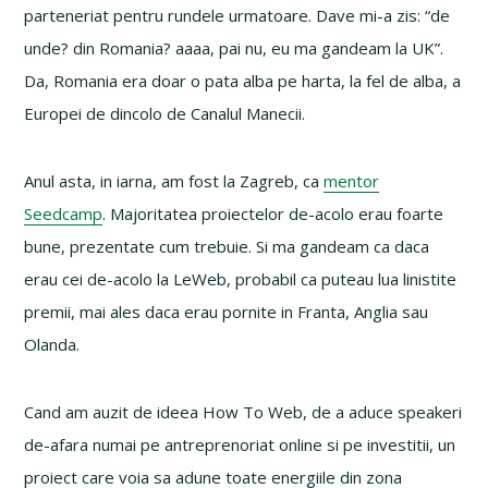
parteneriat pentru rundele urmatoare. Dave mi-a zis: “de
unde? din Romania? aaaa, pai nu, eu ma gandeam la UK”.
Da, Romania era doar o pata alba pe harta, la fel de alba, a
Europei de dincolo de Canalul Manecii.
Anul asta, in iarna, am fost la Zagreb, ca
mentor
Seedcamp
. Majoritatea proiectelor de-acolo erau foarte
bune, prezentate cum trebuie. Si ma gandeam ca daca
erau cei de-acolo la LeWeb, probabil ca puteau lua linistite
premii, mai ales daca erau pornite in Franta, Anglia sau
Olanda.
Cand am auzit de ideea How To Web, de a aduce speakeri
de-afara numai pe antreprenoriat online si pe investitii, un
proiect care voia sa adune toate energiile din zona