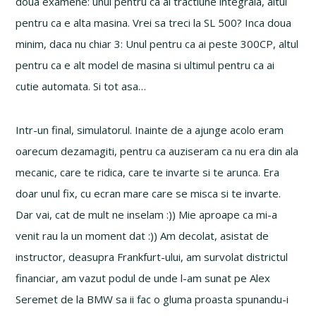
doua examene: unul pentru ca ai tractiune integrala, altul
pentru ca e alta masina. Vrei sa treci la SL 500? Inca doua
minim, daca nu chiar 3: Unul pentru ca ai peste 300CP, altul
pentru ca e alt model de masina si ultimul pentru ca ai
cutie automata. Si tot asa…
Intr-un final, simulatorul. Inainte de a ajunge acolo eram
oarecum dezamagiti, pentru ca auziseram ca nu era din ala
mecanic, care te ridica, care te invarte si te arunca. Era
doar unul fix, cu ecran mare care se misca si te invarte.
Dar vai, cat de mult ne inselam :)) Mie aproape ca mi-a
venit rau la un moment dat :)) Am decolat, asistat de
instructor, deasupra Frankfurt-ului, am survolat districtul
financiar, am vazut podul de unde l-am sunat pe Alex
Seremet de la BMW sa ii fac o gluma proasta spunandu-i