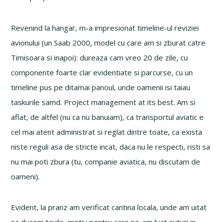
Revenind la hangar, m-a impresionat timeline-ul reviziei
avionului (un Saab 2000, model cu care am si zburat catre
Timisoara si inapoi): dureaza cam vreo 20 de zile, cu
componente foarte clar evidentiate si parcurse, cu un
timeline pus pe ditamai panoul, unde oamenii isi taiau
taskurile samd. Project management at its best. Am si
aflat, de altfel (nu ca nu banuiam), ca transportul aviatic e
cel mai atent administrat si reglat dintre toate, ca exista
niste reguli asa de stricte incat, daca nu le respecti, risti sa
nu mai poti zbura (tu, companie aviatica, nu discutam de
oameni).
Evident, la pranz am verificat cantina locala, unde am uitat
sa ducem tavile, motiv pentru care ne-am luat suturi in