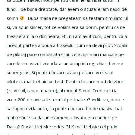
fund – pe buna dreptate, dar avem o scuza: eram nauci de
somn
. Dupa masa ne pregateam sa testam simulatorul
si, va spun sincer, tot ce voiam era sa dorm, pentru ca ne
treziseram la 6 dimineata. Eh, nu am avut cum, pentru ca a
inceput partea a doua a traseului: cum sa devii pilot. Scoala
de pilotaj pare complicata si au cele mai mari manuale pe
care le-am vazut vreodata: un dulap intreg, chiar, fiecare
super gros. Si pentru fiecare avion pe care vrei sa il
pilotezi, mai trebuie un test. Pentru fiecare mod de zbor
(zi, vizibil, radar, noapte), al modul. Samd. Cred ca iti ia
vreo 200 de ani sa le termini pe toate. Ganditi-va, daca e
sa raportezi la auto, ca pentru fiecare tip de masina luat
mai trebuie sa dai un examen: ai invatat sa conduci pe
Dacia? Daca iti iei Mercedes GLK mai trebuie cel putin