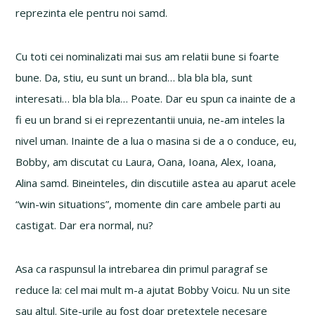
reprezinta ele pentru noi samd.
Cu toti cei nominalizati mai sus am relatii bune si foarte
bune. Da, stiu, eu sunt un brand… bla bla bla, sunt
interesati… bla bla bla… Poate. Dar eu spun ca inainte de a
fi eu un brand si ei reprezentantii unuia, ne-am inteles la
nivel uman. Inainte de a lua o masina si de a o conduce, eu,
Bobby, am discutat cu Laura, Oana, Ioana, Alex, Ioana,
Alina samd. Bineinteles, din discutiile astea au aparut acele
“win-win situations”, momente din care ambele parti au
castigat. Dar era normal, nu?
Asa ca raspunsul la intrebarea din primul paragraf se
reduce la: cel mai mult m-a ajutat Bobby Voicu. Nu un site
sau altul. Site-urile au fost doar pretextele necesare