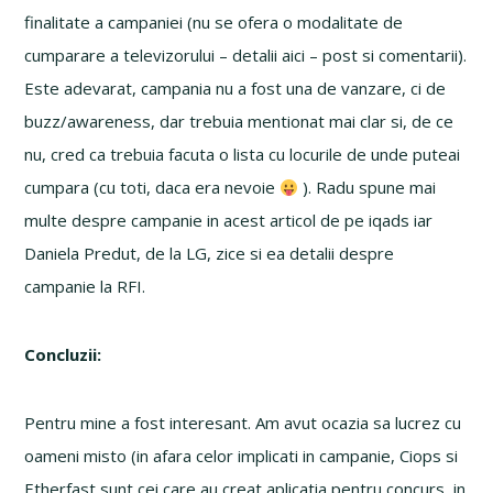
finalitate a campaniei (nu se ofera o modalitate de
cumparare a televizorului – detalii aici – post si comentarii).
Este adevarat, campania nu a fost una de vanzare, ci de
buzz/awareness, dar trebuia mentionat mai clar si, de ce
nu, cred ca trebuia facuta o lista cu locurile de unde puteai
cumpara (cu toti, daca era nevoie
). Radu spune mai
multe despre campanie in acest articol de pe iqads iar
Daniela Predut, de la LG, zice si ea detalii despre
campanie la RFI.
Concluzii:
Pentru mine a fost interesant. Am avut ocazia sa lucrez cu
oameni misto (in afara celor implicati in campanie, Ciops si
Etherfast sunt cei care au creat aplicatia pentru concurs, in