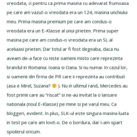
vreodata, ci pentru ca prima masina cu adevarat frumoasa
pe care am vazut-o vreodata era un 124, masina unchiului
meu. Prima masina premium pe care am condus-o
vreodata era un E-Klasse al unui prieten. Prima super
masina pe care am condus-o vreodata era un SL al
aceluiasi prieten. Dar totul ar fi fost degeaba, daca nu
aveam de-a face cu niste oameni misto care reprezinta
brandul in Romania: Ioana si Oana. Si nu numai. In cazul lor,
si oamenii din firma de PR care ii reprezinta au contribuit
(asa e Mirel, Suzana?
). Nu in ultimul rand, Mercedes au
fost primii care au “riscat” si ne-au invitat la o lansare
nationala (noul E-Klasse) pe mine si pe varul meu. Ca
bloggeri, evident. In plus, SLK-ul este singura masina luata
in test pe care am lovit-o. De o bordura, dar i-am spart
spoilerul oricum.