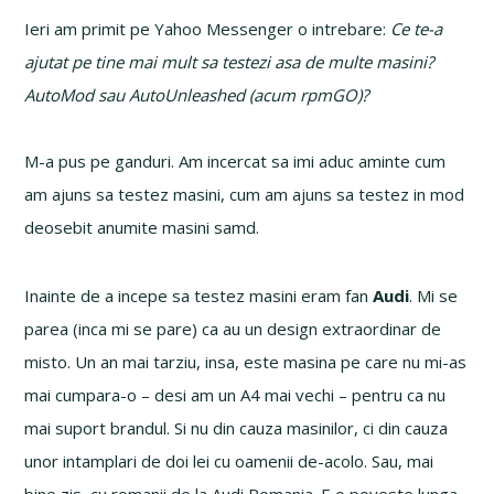
Ieri am primit pe Yahoo Messenger o intrebare:
Ce te-a
ajutat pe tine mai mult sa testezi asa de multe masini?
AutoMod sau AutoUnleashed (acum rpmGO)?
M-a pus pe ganduri. Am incercat sa imi aduc aminte cum
am ajuns sa testez masini, cum am ajuns sa testez in mod
deosebit anumite masini samd.
Inainte de a incepe sa testez masini eram fan
Audi
. Mi se
parea (inca mi se pare) ca au un design extraordinar de
misto. Un an mai tarziu, insa, este masina pe care nu mi-as
mai cumpara-o – desi am un A4 mai vechi – pentru ca nu
mai suport brandul. Si nu din cauza masinilor, ci din cauza
unor intamplari de doi lei cu oamenii de-acolo. Sau, mai