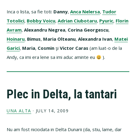
Inca o lista, sa fie toti:
Danny
,
Anca Nelersa
,
Tudor
Totolici
,
Bobby Voicu
,
Adrian Ciubotaru
,
Pyuric
,
Florin
Avram
,
Alexandru Negrea
,
Corina Georgescu
,
Hoinaru
,
Bimus
,
Maria Olteanu
,
Alexandra Ivan
,
Matei
Garici
,
Maria
,
Cosmin
şi
Victor Caras
(am luat-o de la
Andy, ca imi era lene sa imi aduc aminte eu
).
Plec in Delta, la tantari
UNA ALTA
·
JULY 14, 2009
Nu am fost niciodata in Delta Dunarii (da, stiu, lame, dar