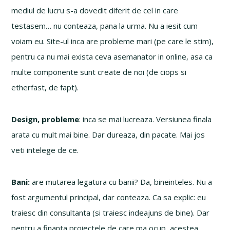
mediul de lucru s-a dovedit diferit de cel in care
testasem… nu conteaza, pana la urma. Nu a iesit cum
voiam eu. Site-ul inca are probleme mari (pe care le stim),
pentru ca nu mai exista ceva asemanator in online, asa ca
multe componente sunt create de noi (de ciops si
etherfast, de fapt).
Design, probleme
: inca se mai lucreaza. Versiunea finala
arata cu mult mai bine. Dar dureaza, din pacate. Mai jos
veti intelege de ce.
Bani:
are mutarea legatura cu banii? Da, bineinteles. Nu a
fost argumentul principal, dar conteaza. Ca sa explic: eu
traiesc din consultanta (si traiesc indeajuns de bine). Dar
pentru a finanta proiectele de care ma ocup, acestea