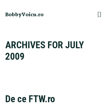
Skip
Skip
Skip
Skip
to
to
to
to
BobbyVoicu.ro
primary
main
primary
footer
navigation
content
sidebar
ARCHIVES FOR JULY
2009
De ce FTW.ro