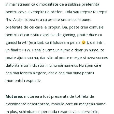
in mainstream ca o modalitate de a sublinia preferinta
pentru ceva. Exemplu: Ce preferi, Cola sau Pepsi? R: Pepsi
ftw. Astfel, ideea era ca pe site snt articole bune,
preferate de cei care le propun. Da, poate crea confuzie
pentru cei care stiu expresia din gaming, poate duce cu
gandul la wtf (era luat, ca il foloseam pe ala
), dar intr-
un final e FTW. Pana la urma un nume e doar un nume, te
poate ajuta sau nu, dar site-ul poate merge si avea succes
datorita altor indicatori, nu numai numelui. Nu spun ca e
cea mai fericita alegere, dar e cea mai buna pentru
momentul respectiv.
Mutarea:
mutarea a fost presarata de tot felul de
evenimente neasteptate, module care nu mergeau samd.
In plus, schimbam in perioada respectiva si serverele,