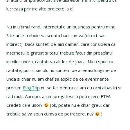
Si atunci timpul acordat site-ului este mai mic, pentru ca
lucreaza printre alte proiecte la el.
Nu in ultimul rand, internetul e un business pentru mine.
Site-urile trebuie sa scoata bani cumva (direct sau
indirect). Daca sunteti pe-aici oameni care considera ca
internetul e gratuit si totul trebuie facut din preaplinul
inimilor unora, cautati-va alt loc de joaca. Nu o spun cu
rautate, pur si simplu nu suntem pe aceeasi lungime de
unda si chiar nu am chef sa explic de ce evenimente
precum
BlogTrip
nu se fac pentru ca am eu ochi albastri si
rad mult. Apropo, acum pregatesc o petrecere FTW.
Credeti ca e usor?
(ok, poate nu e chiar greu, dar
trebuia sa va spun cumva de petrecere, nu?
)