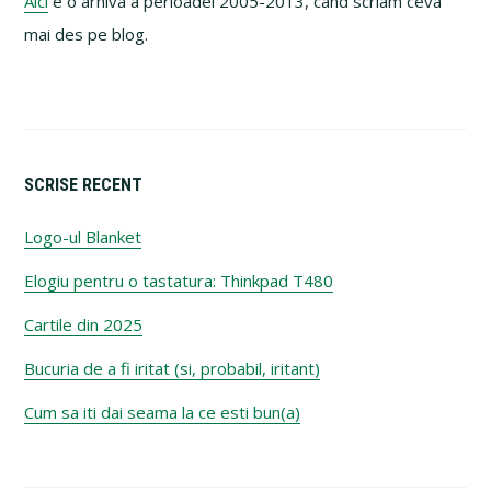
Aici
e o arhiva a perioadei 2005-2013, cand scriam ceva
mai des pe blog.
SCRISE RECENT
Logo-ul Blanket
Elogiu pentru o tastatura: Thinkpad T480
Cartile din 2025
Bucuria de a fi iritat (si, probabil, iritant)
Cum sa iti dai seama la ce esti bun(a)