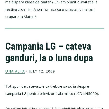
ma dispera ideea de tantari). Eh, am primit o invitatie la
festivalul de film Anonimul, asa ca anul asta nu mai am
scapare :)) Sfaturi?
Campania LG – cateva
ganduri, la o luna dupa
UNA ALTA
·
JULY 12, 2009
Tot spun de cateva zile ca trebuie sa scriu despre
campania LG pentru televizorul ala misto (LCD LH5000).
De ce am intrat in campanie? Am primit intrebarea aceasta