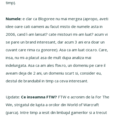
timp).
Numele:
e clar ca Blogoree nu mai mergea (apropo, aveti
idee oare cati oameni au facut misto de numele asta in
2006, cand l-am lansat? cate mistouri mi-am luat? acum vi
se pare un brand interesant, dar acum 3 ani era doar un
cuvant care rima cu gonoree). Asa ca am luat cica.ro. Care,
insa, nu mi-a placut asa de mult dupa analiza mai
indelungata. Asa ca am ales ftw.ro, un domeniu pe care il
aveam deja de 2 ani, un domeniu scurt si, consider eu,
destul de branduibil in timp ca ceva interesant.
Update:
Ce inseamna FTW?
FTW e acronim de la For The
Win, strigatul de lupta a orcilor din World of Warcraft
(parca). Intre timp a iesit din limbajul gamerilor si a trecut