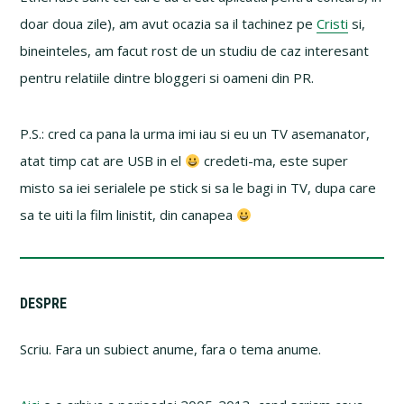
doar doua zile), am avut ocazia sa il tachinez pe
Cristi
si,
bineinteles, am facut rost de un studiu de caz interesant
pentru relatiile dintre bloggeri si oameni din PR.
P.S.: cred ca pana la urma imi iau si eu un TV asemanator,
atat timp cat are USB in el
credeti-ma, este super
misto sa iei serialele pe stick si sa le bagi in TV, dupa care
sa te uiti la film linistit, din canapea
Primary
DESPRE
Sidebar
Scriu. Fara un subiect anume, fara o tema anume.