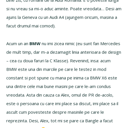
bine zis, cu romanii de la Audi Romania. E o poveste lunga
si nu vreau sa mi-o aduc aminte. Poate vreodata… Desi am
ajuns la Geneva cu un Audi A4 (ajungem oricum, masina a
facut drumul mai comod).
Acum un an
BMW
nu imi zicea nimic (eu sunt fan Mercedes
de mult timp, dar m-a dezamagit linia anterioara de design
– cea cu doua faruri la C Klasse). Revenind, insa: acum
BMW este una din marcile pe care le testez in mod
constant si pot spune cu mana pe inima ca BMW X6 este
una dintre cele mai bune masini pe care le-am condus
vreodata. Asta din cauza ca Alex, omul de PR de-acolo,
este o persoana cu care imi place sa discut, imi place sa il
ascult cum povesteste despre masinile pe care le
reprezinta. Desi, Alex, tot mi se pare ca Bangle a facut