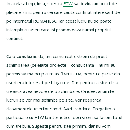
In acelasi timp, insa, sper ca
FTW
sa devina un punct de
plecare zilnic pentru cei care cauta continut interesant de
pe internetul ROMANESC. Iar acest lucru nu se poate
intampla cu useri care isi promoveaza numai propriul
continut.
Ca o
concluzie
: da, am comunicat extrem de prost
schimbarea (celelalte proiecte – consultanta – nu mi-au
permis sa ma ocup cum as fi vrut). Da, pentru o parte din
useri era interesat pe blogoree. Dar pentru ca site-ul sa
creasca avea nevoie de o schimbare. Ca idee, anumite
lucruri se vor mai schimba pe site, vor reaparea
clasamentele userilor samd. Aveti rabdare. Pregatim o
participare cu FTW la internetics, deci vrem sa facem totul
cum trebuie. Sugestii pentru site primim, dar nu vom