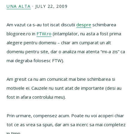
UNA ALTA
·
JULY 22, 2009
Am vazut ca s-au tot iscat discutii
despre
schimbarea
blogoree.ro in
FTW.ro
(intamplator, nu asta a fost prima
alegere pentru domeniu – chiar am cumparat un alt
domeniu pentru site, dar o analiza mai atenta “mi-a zis” ca
mai degraba folosesc FTW).
Am gresit ca nu am comunicat mai bine schimbarea si
motivele ei. Cauzele nu sunt atat de importante (desi au
fost in afara controlului meu).
Prin urmare, compensez acum. Poate nu voi acoperi chiar
tot ce as vrea sa spun, dar am sa incerc sa mai completez
in timp.