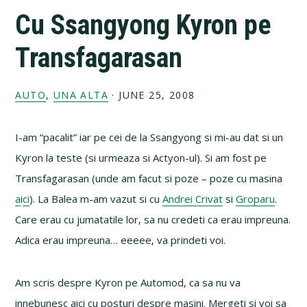
Cu Ssangyong Kyron pe
Transfagarasan
AUTO
,
UNA ALTA
·
JUNE 25, 2008
I-am “pacalit” iar pe cei de la Ssangyong si mi-au dat si un
Kyron la teste (si urmeaza si Actyon-ul). Si am fost pe
Transfagarasan (unde am facut si poze – poze cu masina
a
i
ci
). La Balea m-am vazut si cu
Andrei Crivat
si
Groparu
.
Care erau cu jumatatile lor, sa nu credeti ca erau impreuna.
Adica erau impreuna… eeeee, va prindeti voi.
Am scris despre Kyron pe Automod, ca sa nu va
innebunesc aici cu posturi despre masini. Mergeti si voi sa