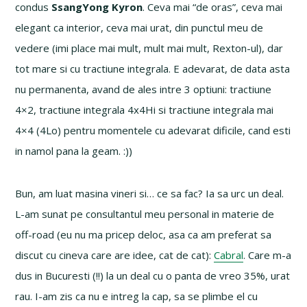
condus
SsangYong Kyron
. Ceva mai “de oras”, ceva mai
elegant ca interior, ceva mai urat, din punctul meu de
vedere (imi place mai mult, mult mai mult, Rexton-ul), dar
tot mare si cu tractiune integrala. E adevarat, de data asta
nu permanenta, avand de ales intre 3 optiuni: tractiune
4×2, tractiune integrala 4x4Hi si tractiune integrala mai
4×4 (4Lo) pentru momentele cu adevarat dificile, cand esti
in namol pana la geam. :))
Bun, am luat masina vineri si… ce sa fac? Ia sa urc un deal.
L-am sunat pe consultantul meu personal in materie de
off-road (eu nu ma pricep deloc, asa ca am preferat sa
discut cu cineva care are idee, cat de cat):
Cabral
. Care m-a
dus in Bucuresti (!!) la un deal cu o panta de vreo 35%, urat
rau. I-am zis ca nu e intreg la cap, sa se plimbe el cu