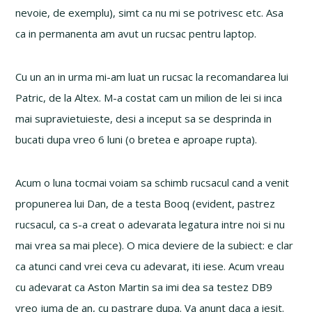
nevoie, de exemplu), simt ca nu mi se potrivesc etc. Asa
ca in permanenta am avut un rucsac pentru laptop.
Cu un an in urma mi-am luat un rucsac la recomandarea lui
Patric, de la Altex. M-a costat cam un milion de lei si inca
mai supravietuieste, desi a inceput sa se desprinda in
bucati dupa vreo 6 luni (o bretea e aproape rupta).
Acum o luna tocmai voiam sa schimb rucsacul cand a venit
propunerea lui Dan, de a testa Booq (evident, pastrez
rucsacul, ca s-a creat o adevarata legatura intre noi si nu
mai vrea sa mai plece). O mica deviere de la subiect: e clar
ca atunci cand vrei ceva cu adevarat, iti iese. Acum vreau
cu adevarat ca Aston Martin sa imi dea sa testez DB9
vreo juma de an, cu pastrare dupa. Va anunt daca a iesit.