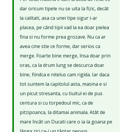
dar oricum tipele nu se uita la fizic, decât
la calitati, asa ca unei tipe sigur i-ar
placea, pe când tipii vad la ea doar pielea
fina si nu forme prea grozave. Nu ca ar
avea cine stie ce forme, dar serios ca
merge. Foarte bine merge, însa doar prin
oras, ca la drum lung se descurca doar
bine, fiindca e nitelus cam rigida. Iar daca
tot suntem la capitolul asta, masina e si
un picut stresanta, cu tiuitul ei de pus
centura si cu torpedoul mic, ca de
pitzipoanca, la ditamai animala. Atât de
mare încât un Ducati care o ia la goana pe
lânga zici ca-i un tântar nervos.