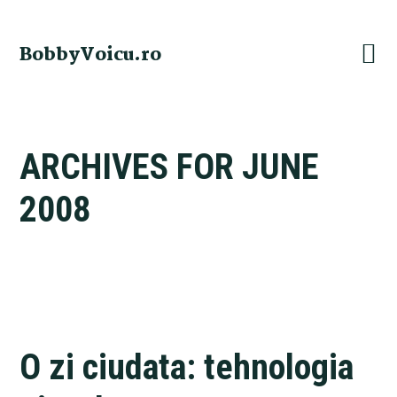
Skip
Skip
Skip
Skip
to
to
to
to
BobbyVoicu.ro
primary
main
primary
footer
navigation
content
sidebar
ARCHIVES FOR JUNE
2008
O zi ciudata: tehnologia