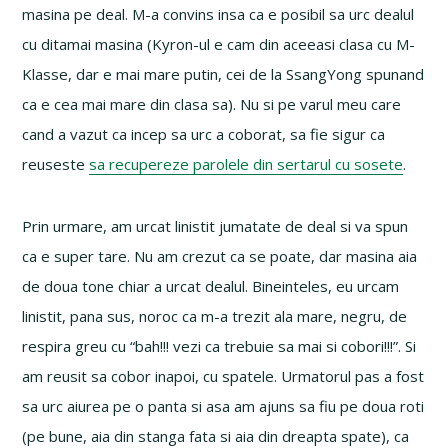
masina pe deal. M-a convins insa ca e posibil sa urc dealul
cu ditamai masina (Kyron-ul e cam din aceeasi clasa cu M-
Klasse, dar e mai mare putin, cei de la SsangYong spunand
ca e cea mai mare din clasa sa). Nu si pe varul meu care
cand a vazut ca incep sa urc a coborat, sa fie sigur ca
reuseste
sa recupereze parolele din sertarul cu sosete
.
Prin urmare, am urcat linistit jumatate de deal si va spun
ca e super tare. Nu am crezut ca se poate, dar masina aia
de doua tone chiar a urcat dealul. Bineinteles, eu urcam
linistit, pana sus, noroc ca m-a trezit ala mare, negru, de
respira greu cu “bah!!! vezi ca trebuie sa mai si cobori!!!”. Si
am reusit sa cobor inapoi, cu spatele. Urmatorul pas a fost
sa urc aiurea pe o panta si asa am ajuns sa fiu pe doua roti
(pe bune, aia din stanga fata si aia din dreapta spate), ca