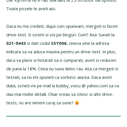
Dar Kyron-ul nu e rau. Mai ales la 25-30.000E full options.
Toate pozele le aveti aici.
Daca nu ma credeti, dupa cum spuneam, mergeti si faceti
drive-test. Si scrieti si voi pe bloguri. Cum? Asa: Sunati la
021-9443
si dati codul
SSY006
, cineva vine la adresa
indicata sa va aduca masina pentru un drive-test. In plus,
daca va place si hotarati sa o cumparati, aveti si reduceri
de pana la 18%. Ceea nu suna deloc rau. Asa ca mergeti si
testati, sa nu imi spuneti ca vorbesc aiurea. Daca aveti
dubii, scrieti-mi pe mail la bobby_voicu @ yahoo.com sa va
dau mai multe detalii. Chiar vreau sa citesc si alte drive-
tests, nu are nimeni curaj sa sune?