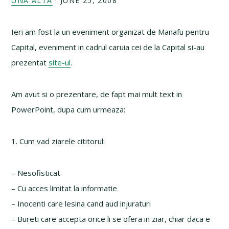
UNA ALTA
·
JUNE 25, 2008
Ieri am fost la un eveniment organizat de Manafu pentru
Capital, eveniment in cadrul caruia cei de la Capital si-au
prezentat
site-ul
.
Am avut si o prezentare, de fapt mai mult text in
PowerPoint, dupa cum urmeaza:
1. Cum vad ziarele cititorul:
– Nesofisticat
– Cu acces limitat la informatie
– Inocenti care lesina cand aud injuraturi
– Bureti care accepta orice li se ofera in ziar, chiar daca e