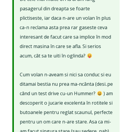
pasagerul din dreapta se foarte
plictiseste, iar daca n-are un volan în plus
ca-n reclama asta prea rar gaseste ceva
interesant de facut care sa implice în mod
direct masina în care se afla. Si serios
acum, cât sa te uiti în oglinda?
Cum volan n-aveam si nici sa conduc si eu
ditamai bestia nu prea ma-ncânta (desi..pe
când un test drive cu-un Hummer?
) am
descoperit o jucarie excelenta în rotitele si
butoanele pentru reglat scaunul, perfecte
pentru un om care n-are stare. Asa ca mi-
am facut singura stare (sau sedere, nah),