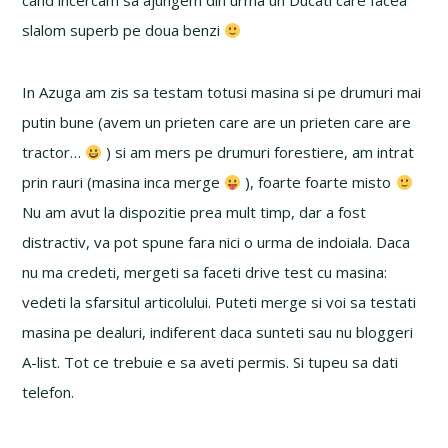
cand incercam sa ajungem din urma un Ducati care facea
slalom superb pe doua benzi
In Azuga am zis sa testam totusi masina si pe drumuri mai
putin bune (avem un prieten care are un prieten care are
tractor…
) si am mers pe drumuri forestiere, am intrat
prin rauri (masina inca merge
), foarte foarte misto
Nu am avut la dispozitie prea mult timp, dar a fost
distractiv, va pot spune fara nici o urma de indoiala. Daca
nu ma credeti, mergeti sa faceti drive test cu masina:
vedeti la sfarsitul articolului. Puteti merge si voi sa testati
masina pe dealuri, indiferent daca sunteti sau nu bloggeri
A-list. Tot ce trebuie e sa aveti permis. Si tupeu sa dati
telefon.