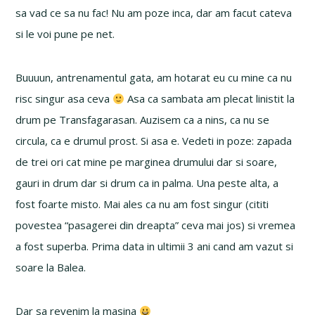
sa vad ce sa nu fac! Nu am poze inca, dar am facut cateva
si le voi pune pe net.
Buuuun, antrenamentul gata, am hotarat eu cu mine ca nu
risc singur asa ceva
Asa ca sambata am plecat linistit la
drum pe Transfagarasan. Auzisem ca a nins, ca nu se
circula, ca e drumul prost. Si asa e. Vedeti in poze: zapada
de trei ori cat mine pe marginea drumului dar si soare,
gauri in drum dar si drum ca in palma. Una peste alta, a
fost foarte misto. Mai ales ca nu am fost singur (cititi
povestea “pasagerei din dreapta” ceva mai jos) si vremea
a fost superba. Prima data in ultimii 3 ani cand am vazut si
soare la Balea.
Dar sa revenim la masina