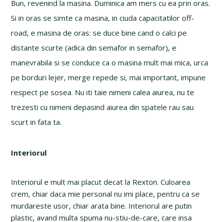
Bun, revenind la masina. Duminica am mers cu ea prin oras.
Si in oras se simte ca masina, in ciuda capacitatilor off-
road, e masina de oras: se duce bine cand o calci pe
distante scurte (adica din semafor in semafor), e
manevrabila si se conduce ca o masina mult mai mica, urca
pe borduri lejer, merge repede si, mai important, impune
respect pe sosea. Nu iti taie nimeni calea aiurea, nu te
trezesti cu nimeni depasind aiurea din spatele rau sau
scurt in fata ta.
Interiorul
Interiorul e mult mai placut decat la Rexton. Culoarea
crem, chiar daca mie personal nu imi place, pentru ca se
murdareste usor, chiar arata bine. Interiorul are putin
plastic, avand multa spuma nu-stiu-de-care, care insa