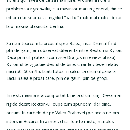
altfel sigur avea de ce sa ma injure. Problema nu e o
problema a Kyron-ului, ci a masinilor mari in general, din ce
mi-am dat seama: ai unghiuri “oarbe” mult mai multe decat
la o masina obisnuita, berlina.
Sa ne intoarcem la urcusul spre Balea, insa. Drumul fiind
plin de gauri, am observat diferenta intre Rexton si Kyron.
Daca primul “plutea” (cum zice Dragos in review-ul sau),
Kyron-ul te zguduie destul de bine, chiar la viteze relativ
mici (50-60km/h). Luati totusi in calcul ca drumul pana la
Lacul Balea e prost tare, plin de gauri, plin de gropi.
In rest, masina s-a comportat bine la drum lung. Ceva mai
rigida decat Rexton-ul, dupa cum spuneam, dar bine,
oricum. In curbele de pe Valea Prahovei (pe-acolo ne-am
intors in Bucuresti) a mers chiar foarte misto, mai ales