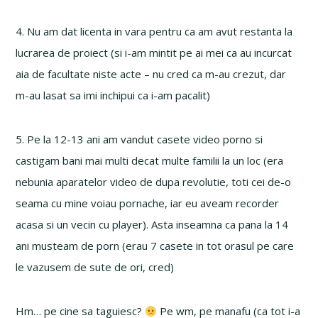
4. Nu am dat licenta in vara pentru ca am avut restanta la
lucrarea de proiect (si i-am mintit pe ai mei ca au incurcat
aia de facultate niste acte – nu cred ca m-au crezut, dar
m-au lasat sa imi inchipui ca i-am pacalit)
5. Pe la 12-13 ani am vandut casete video porno si
castigam bani mai multi decat multe familii la un loc (era
nebunia aparatelor video de dupa revolutie, toti cei de-o
seama cu mine voiau pornache, iar eu aveam recorder
acasa si un vecin cu player). Asta inseamna ca pana la 14
ani musteam de porn (erau 7 casete in tot orasul pe care
le vazusem de sute de ori, cred)
Hm… pe cine sa taguiesc?
Pe wm, pe manafu (ca tot i-a