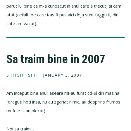
parut lui bine ca m-a cunoscut in anul care a trecut) si cam
atat (ceilalti pe care i-as fi pus aici deja sunt tagguiti, din
cate am vazut).
Sa traim bine in 2007
SHITSHITSHIT
·
JANUARY 3, 2007
Am inceput bine anul: aseara mi-au furat cd-ul din masina
(draguti hoti insa, nu au zgariat nimic, au desprins frumos
mufele si au plecat).
Noi sa traim…