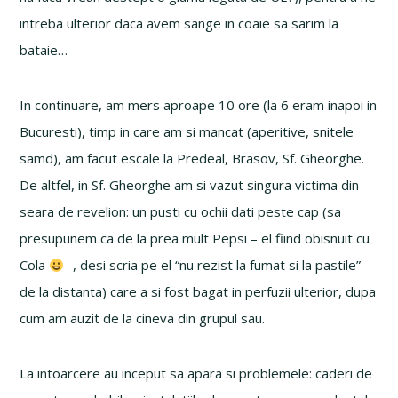
intreba ulterior daca avem sange in coaie sa sarim la
bataie…
In continuare, am mers aproape 10 ore (la 6 eram inapoi in
Bucuresti), timp in care am si mancat (aperitive, snitele
samd), am facut escale la Predeal, Brasov, Sf. Gheorghe.
De altfel, in Sf. Gheorghe am si vazut singura victima din
seara de revelion: un pusti cu ochii dati peste cap (sa
presupunem ca de la prea mult Pepsi – el fiind obisnuit cu
Cola
-, desi scria pe el “nu rezist la fumat si la pastile”
de la distanta) care a si fost bagat in perfuzii ulterior, dupa
cum am auzit de la cineva din grupul sau.
La intoarcere au inceput sa apara si problemele: caderi de