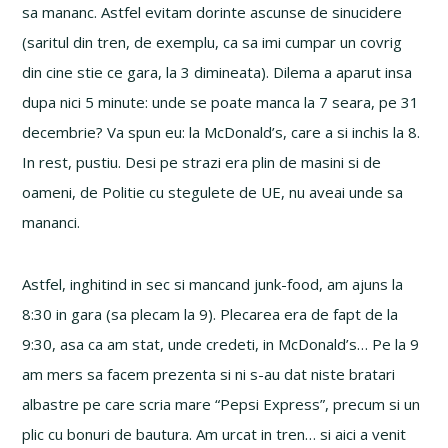
sa mananc. Astfel evitam dorinte ascunse de sinucidere
(saritul din tren, de exemplu, ca sa imi cumpar un covrig
din cine stie ce gara, la 3 dimineata). Dilema a aparut insa
dupa nici 5 minute: unde se poate manca la 7 seara, pe 31
decembrie? Va spun eu: la McDonald’s, care a si inchis la 8.
In rest, pustiu. Desi pe strazi era plin de masini si de
oameni, de Politie cu stegulete de UE, nu aveai unde sa
mananci.
Astfel, inghitind in sec si mancand junk-food, am ajuns la
8:30 in gara (sa plecam la 9). Plecarea era de fapt de la
9:30, asa ca am stat, unde credeti, in McDonald’s… Pe la 9
am mers sa facem prezenta si ni s-au dat niste bratari
albastre pe care scria mare “Pepsi Express”, precum si un
plic cu bonuri de bautura. Am urcat in tren… si aici a venit