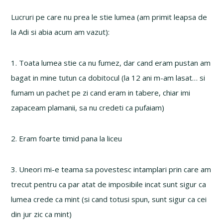
Lucruri pe care nu prea le stie lumea (am primit leapsa de
la Adi si abia acum am vazut):
1. Toata lumea stie ca nu fumez, dar cand eram pustan am
bagat in mine tutun ca dobitocul (la 12 ani m-am lasat… si
fumam un pachet pe zi cand eram in tabere, chiar imi
zapaceam plamanii, sa nu credeti ca pufaiam)
2. Eram foarte timid pana la liceu
3. Uneori mi-e teama sa povestesc intamplari prin care am
trecut pentru ca par atat de imposibile incat sunt sigur ca
lumea crede ca mint (si cand totusi spun, sunt sigur ca cei
din jur zic ca mint)