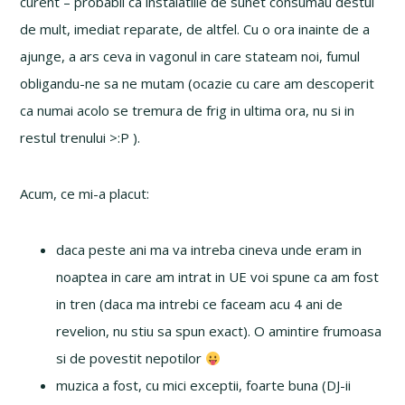
curent – probabil ca instalatiile de sunet consumau destul
de mult, imediat reparate, de altfel. Cu o ora inainte de a
ajunge, a ars ceva in vagonul in care stateam noi, fumul
obligandu-ne sa ne mutam (ocazie cu care am descoperit
ca numai acolo se tremura de frig in ultima ora, nu si in
restul trenului >:P ).
Acum, ce mi-a placut:
daca peste ani ma va intreba cineva unde eram in
noaptea in care am intrat in UE voi spune ca am fost
in tren (daca ma intrebi ce faceam acu 4 ani de
revelion, nu stiu sa spun exact). O amintire frumoasa
si de povestit nepotilor
muzica a fost, cu mici exceptii, foarte buna (DJ-ii