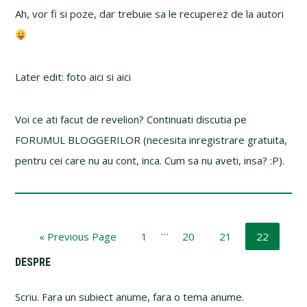
Ah, vor fi si poze, dar trebuie sa le recuperez de la autori
Later edit: foto aici si aici
Voi ce ati facut de revelion? Continuati discutia pe
FORUMUL BLOGGERILOR (necesita inregistrare gratuita,
pentru cei care nu au cont, inca. Cum sa nu aveti, insa? :P).
Interim
…
Go
Page
Page
Page
Page
«
Previous Page
1
20
21
22
pages
to
Primary
DESPRE
omitted
Sidebar
Scriu. Fara un subiect anume, fara o tema anume.