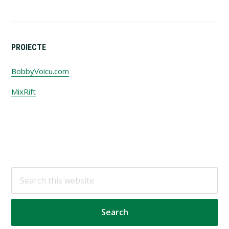
PROIECTE
BobbyVoicu.com
MixRift
Footer
Search
this
website