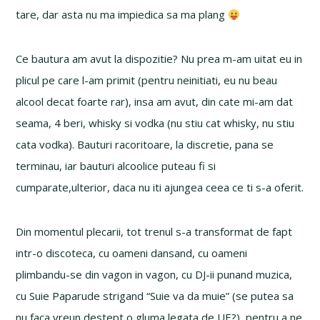
tare, dar asta nu ma impiedica sa ma plang
Ce bautura am avut la dispozitie? Nu prea m-am uitat eu in
plicul pe care l-am primit (pentru neinitiati, eu nu beau
alcool decat foarte rar), insa am avut, din cate mi-am dat
seama, 4 beri, whisky si vodka (nu stiu cat whisky, nu stiu
cata vodka). Bauturi racoritoare, la discretie, pana se
terminau, iar bauturi alcoolice puteau fi si
cumparate,ulterior, daca nu iti ajungea ceea ce ti s-a oferit.
Din momentul plecarii, tot trenul s-a transformat de fapt
intr-o discoteca, cu oameni dansand, cu oameni
plimbandu-se din vagon in vagon, cu DJ-ii punand muzica,
cu Suie Paparude strigand “Suie va da muie” (se putea sa
nu faca vreun destept o gluma legata de UE?), pentru a ne