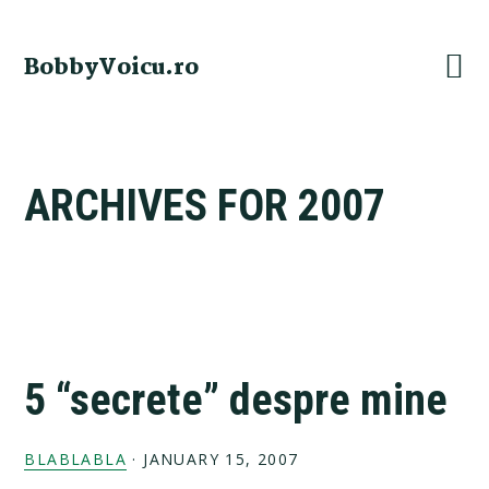
Skip
Skip
Skip
Skip
to
to
to
to
BobbyVoicu.ro
primary
main
primary
footer
navigation
content
sidebar
ARCHIVES FOR 2007
5 “secrete” despre mine
BLABLABLA
·
JANUARY 15, 2007