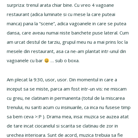
surpriza: trenul arata chiar bine. Cu vreo 4 vagoane
restaurant (adica luminate si cu mese la care puteai
manca) pana la “scene”, adica vagoanele in care se putea
dansa, care aveau numai niste banchete puse lateral. Cum
am urcat destul de tarziu, grupul meu nu a mai prins loc la
mesele din restaurant, asa ca ne-am plantat intr-unul din
vagoanele cu bar
… sub o boxa.
Am plecat la 9:30, usor, usor. Din momentul in care a
inceput sa se miste, parca am fost intr-un vis: ne miscam
cu greu, ne clatinam in permanenta (totul de la miscarea
trenului, nu sariti acum cu insinuarile, ca inca nu fusese timp
sa bem ceva >:P ). Drama mea, insa: muzica se auzea atat
de tare incat ciocanelul si scarita se clatinau de zor in
urechea interioara. Sunt de acord, muzica trebuia sa fie