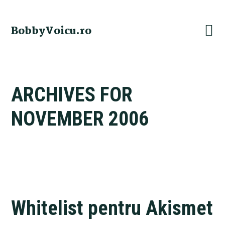
Skip
Skip
Skip
Skip
to
to
to
to
BobbyVoicu.ro
primary
main
primary
footer
navigation
content
sidebar
ARCHIVES FOR
NOVEMBER 2006
Whitelist pentru Akismet