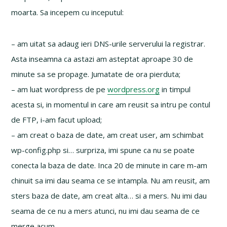
moarta. Sa incepem cu inceputul:
– am uitat sa adaug ieri DNS-urile serverului la registrar.
Asta inseamna ca astazi am asteptat aproape 30 de
minute sa se propage. Jumatate de ora pierduta;
– am luat wordpress de pe
wordpress.org
in timpul
acesta si, in momentul in care am reusit sa intru pe contul
de FTP, i-am facut upload;
– am creat o baza de date, am creat user, am schimbat
wp-config.php si… surpriza, imi spune ca nu se poate
conecta la baza de date. Inca 20 de minute in care m-am
chinuit sa imi dau seama ce se intampla. Nu am reusit, am
sters baza de date, am creat alta… si a mers. Nu imi dau
seama de ce nu a mers atunci, nu imi dau seama de ce
merge acum…