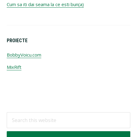
Cum sa iti dai seama la ce esti bun(a)
PROIECTE
BobbyVoicu.com
MixRift
Footer
Search
this
website