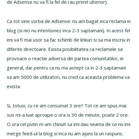
de Adsense nu va fi la fel de rau primit ulterior).
Ca tot vine vorba de AdSense: nu am bagat inca reclama in
blog (si nici nu intentionez inca 2-3 saptamani). In acest fel
imi va fi mai usor sa fac schimb de linkuri si sa ma inscriu in
diferite directoare. Exista posibilitatea ca reclamele sa
provoace o reactie adversa din partea comunitatilor, in
general, dar pentru ca nu ma astept ca in 2-3 saptamani
sa am 5000 de utilizatori, nu cred ca aceasta problema va
exista.
Si, totusi, cu ce am consumat 3 ore? Tot ce am spus mai
sus mi-a luat aproape o ora si 30 de minute, poate 2 ore.
O ora cel putin m-am chinuit sa imi dau seama de ce nu imi
merge feed-ul la blog si inca nu am ajuns la un raspuns.