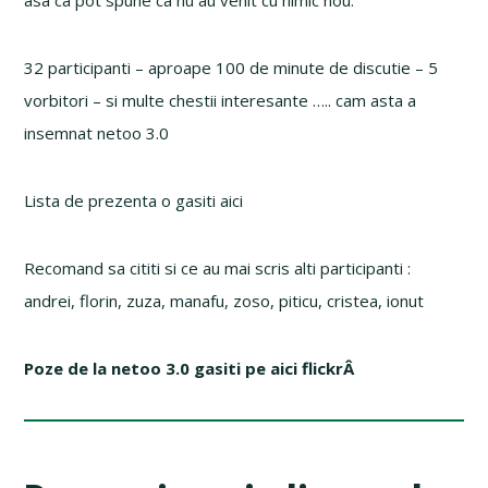
asa ca pot spune ca nu au venit cu nimic nou.
32 participanti – aproape 100 de minute de discutie – 5
vorbitori – si multe chestii interesante ….. cam asta a
insemnat netoo 3.0
Lista de prezenta o gasiti aici
Recomand sa cititi si ce au mai scris alti participanti :
andrei, florin, zuza, manafu, zoso, piticu, cristea, ionut
Poze de la netoo 3.0 gasiti pe aici flickrÂ