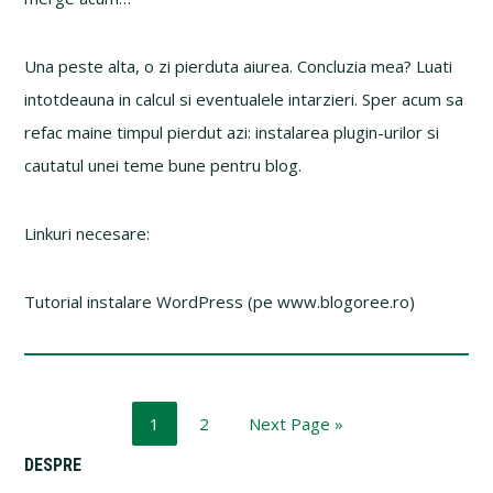
Una peste alta, o zi pierduta aiurea. Concluzia mea? Luati
intotdeauna in calcul si eventualele intarzieri. Sper acum sa
refac maine timpul pierdut azi: instalarea plugin-urilor si
cautatul unei teme bune pentru blog.
Linkuri necesare:
Tutorial instalare WordPress (pe www.blogoree.ro)
Page
Page
Go
1
2
Next Page »
to
Primary
DESPRE