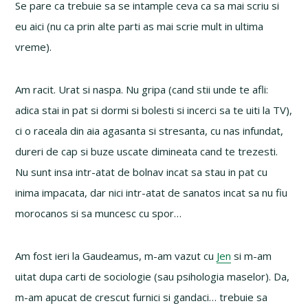
Se pare ca trebuie sa se intample ceva ca sa mai scriu si
eu aici (nu ca prin alte parti as mai scrie mult in ultima
vreme).
Am racit. Urat si naspa. Nu gripa (cand stii unde te afli:
adica stai in pat si dormi si bolesti si incerci sa te uiti la TV),
ci o raceala din aia agasanta si stresanta, cu nas infundat,
dureri de cap si buze uscate dimineata cand te trezesti.
Nu sunt insa intr-atat de bolnav incat sa stau in pat cu
inima impacata, dar nici intr-atat de sanatos incat sa nu fiu
morocanos si sa muncesc cu spor…
Am fost ieri la Gaudeamus, m-am vazut cu
Jen
si m-am
uitat dupa carti de sociologie (sau psihologia maselor). Da,
m-am apucat de crescut furnici si gandaci… trebuie sa