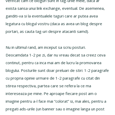
verificat cam ce bloguri sunt in tag-urile mele, daca ar
exista sansa unui link exchange, eventual. De asemenea,
ganditi-va si la eventualele taguri care ar putea avea
legatura cu blogul vostru (daca as avea un blog despre
portari, as cauta tag-uri despre atacanti samd).
Nu in ultimul rand, am inceput sa scriu posturi.
Deocamdata 1-2 pe zi, dar nu vreau decat sa creez ceva
continut, pentru ca inca mai am de lucru la promovarea
blogului. Posturile sunt doar preluari de stiri: 1-2 paragrafe
cu propria opinie urmare de 1-2 paragrafe cu citat din
stirea respectiva, partea care se refera la ce ma
intereseaza pe mine. Pe aproape fiecare post am o
imagine pentru a-l face mai “colorat” si, mai ales, pentru a
pregati ads-urile (un banner sau o imagine langa un post