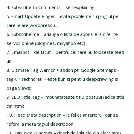
4. Subscribe to Comments – self explaining;
5. Smart Update Pinger – evita probleme cu ping-ul pe
care le are wordpress-ul;
6. Subscribe me – adauga o lista de abonare la diferite
servicii online (bloglines, myyahoo etc)
7. Email list – de facut – pentru cei care nu foloseste feed-
uri
8. Ultimate Tag Warrior + addon pt. Google Sitemaps –
tag-uri technorati – este bun si pentru deepcrawling si
page views;
9. SEO Title Tag – imbunatateste titlul postului (adica title
din html)
10. Head Meta description – la fel ca anteriorul, dar se
refera la meta tag-ul description
11. Zap_NewWindows – deschide linkurile din afara site-