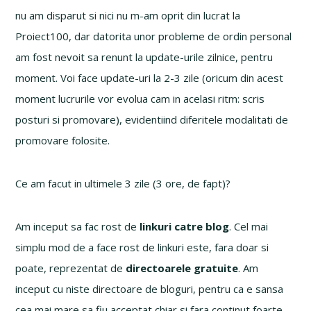
nu am disparut si nici nu m-am oprit din lucrat la
Proiect100, dar datorita unor probleme de ordin personal
am fost nevoit sa renunt la update-urile zilnice, pentru
moment. Voi face update-uri la 2-3 zile (oricum din acest
moment lucrurile vor evolua cam in acelasi ritm: scris
posturi si promovare), evidentiind diferitele modalitati de
promovare folosite.
Ce am facut in ultimele 3 zile (3 ore, de fapt)?
Am inceput sa fac rost de
linkuri catre blog
. Cel mai
simplu mod de a face rost de linkuri este, fara doar si
poate, reprezentat de
directoarele gratuite
. Am
inceput cu niste directoare de bloguri, pentru ca e sansa
cea mai mare sa fiu acceptat chiar si fara continut foarte