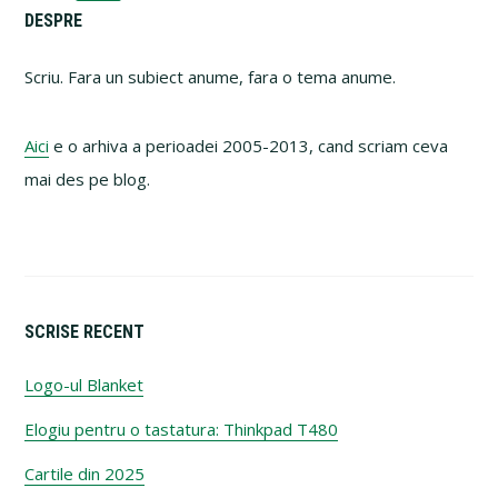
to
Primary
DESPRE
omitted
Sidebar
Scriu. Fara un subiect anume, fara o tema anume.
Aici
e o arhiva a perioadei 2005-2013, cand scriam ceva
mai des pe blog.
SCRISE RECENT
Logo-ul Blanket
Elogiu pentru o tastatura: Thinkpad T480
Cartile din 2025