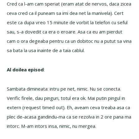
Cred ca l-am cam speriat (eram atat de nervos, daca zicea
ceva cred ca il puneam sa imi dea net la manivela). Cert
este ca dupa vreo 15 minute de vorbit la telefon cu seful
sau, s-a dovedit ca era o eroare. Asa ca eu am pierdut
cam o ora degeaba pentru ca un dobitoc nu a putut sa vina
sa bata la usa inainte de a taia cablul.
Al doilea episod
:
Sambata dimineata: intru pe net, nimic. Nu se conecta.
Verific firele, dau pinguri, totul era ok. Mai putin pingul in
extern (request timed out). Eh, aveam ceva treaba asa ca
plec de-acasa gandindu-ma ca se rezolva in 2 ore pana ma
intorc. M-am intors insa, nimic, nu mergea.