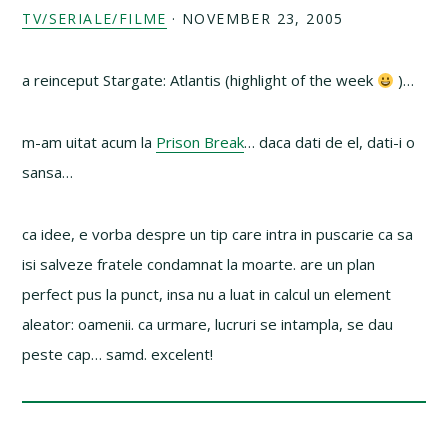
TV/SERIALE/FILME
·
NOVEMBER 23, 2005
a reinceput Stargate: Atlantis (highlight of the week
)…
m-am uitat acum la
Prison Break
… daca dati de el, dati-i o
sansa…
ca idee, e vorba despre un tip care intra in puscarie ca sa
isi salveze fratele condamnat la moarte. are un plan
perfect pus la punct, insa nu a luat in calcul un element
aleator: oamenii. ca urmare, lucruri se intampla, se dau
peste cap… samd. excelent!