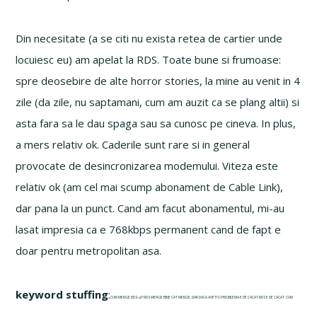
Din necesitate (a se citi nu exista retea de cartier unde
locuiesc eu) am apelat la RDS. Toate bune si frumoase:
spre deosebire de alte horror stories, la mine au venit in 4
zile (da zile, nu saptamani, cum am auzit ca se plang altii) si
asta fara sa le dau spaga sau sa cunosc pe cineva. In plus,
a mers relativ ok. Caderile sunt rare si in general
provocate de desincronizarea modemului. Viteza este
relativ ok (am cel mai scump abonament de Cable Link),
dar pana la un punct. Cand am facut abonamentul, mi-au
lasat impresia ca e 768kbps permanent cand de fapt e
doar pentru metropolitan asa.
keyword stuffing
:
CUM MERGE RDS-ul? RDS MERGE BINE CAT MERGE, DAR DACA AVETI O PROBLEMA E DE CACAT.RDS E DE CACAT. CUM