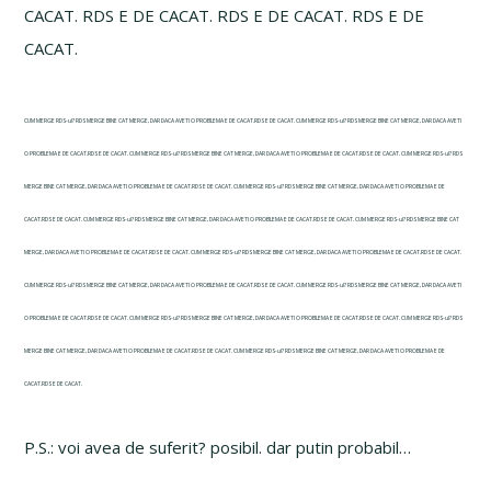
CACAT. RDS E DE CACAT. RDS E DE CACAT. RDS E DE
CACAT.
CUM MERGE RDS-ul? RDS MERGE BINE CAT MERGE, DAR DACA AVETI O PROBLEMA E DE CACAT.RDS E DE CACAT. CUM MERGE RDS-ul? RDS MERGE BINE CAT MERGE, DAR DACA AVETI
O PROBLEMA E DE CACAT.RDS E DE CACAT. CUM MERGE RDS-ul? RDS MERGE BINE CAT MERGE, DAR DACA AVETI O PROBLEMA E DE CACAT.RDS E DE CACAT. CUM MERGE RDS-ul? RDS
MERGE BINE CAT MERGE, DAR DACA AVETI O PROBLEMA E DE CACAT.RDS E DE CACAT. CUM MERGE RDS-ul? RDS MERGE BINE CAT MERGE, DAR DACA AVETI O PROBLEMA E DE
CACAT.RDS E DE CACAT. CUM MERGE RDS-ul? RDS MERGE BINE CAT MERGE, DAR DACA AVETI O PROBLEMA E DE CACAT.RDS E DE CACAT. CUM MERGE RDS-ul? RDS MERGE BINE CAT
MERGE, DAR DACA AVETI O PROBLEMA E DE CACAT.RDS E DE CACAT. CUM MERGE RDS-ul? RDS MERGE BINE CAT MERGE, DAR DACA AVETI O PROBLEMA E DE CACAT.RDS E DE CACAT.
CUM MERGE RDS-ul? RDS MERGE BINE CAT MERGE, DAR DACA AVETI O PROBLEMA E DE CACAT.RDS E DE CACAT. CUM MERGE RDS-ul? RDS MERGE BINE CAT MERGE, DAR DACA AVETI
O PROBLEMA E DE CACAT.RDS E DE CACAT. CUM MERGE RDS-ul? RDS MERGE BINE CAT MERGE, DAR DACA AVETI O PROBLEMA E DE CACAT.RDS E DE CACAT. CUM MERGE RDS-ul? RDS
MERGE BINE CAT MERGE, DAR DACA AVETI O PROBLEMA E DE CACAT.RDS E DE CACAT. CUM MERGE RDS-ul? RDS MERGE BINE CAT MERGE, DAR DACA AVETI O PROBLEMA E DE
CACAT.RDS E DE CACAT.
P.S.: voi avea de suferit? posibil. dar putin probabil…