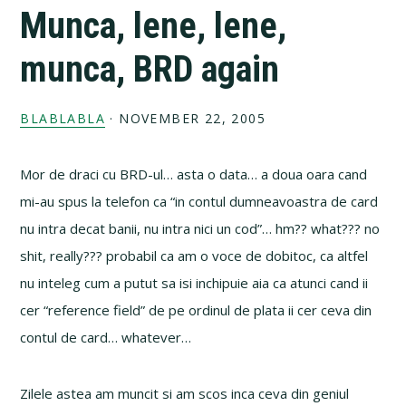
Munca, lene, lene,
munca, BRD again
BLABLABLA
·
NOVEMBER 22, 2005
Mor de draci cu BRD-ul… asta o data… a doua oara cand
mi-au spus la telefon ca “in contul dumneavoastra de card
nu intra decat banii, nu intra nici un cod”… hm?? what??? no
shit, really??? probabil ca am o voce de dobitoc, ca altfel
nu inteleg cum a putut sa isi inchipuie aia ca atunci cand ii
cer “reference field” de pe ordinul de plata ii cer ceva din
contul de card… whatever…
Zilele astea am muncit si am scos inca ceva din geniul