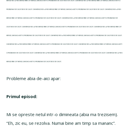
MERGE RDS-ul? RDS MERGE BINE CAT MERGE, DAR DACA AVETI O PROBLEMA E DE CACAT.RDS E DE CACAT. CUM MERGE RDS-ul? RDS MERGE BINE CAT MERGE, DAR DACA AVETI O
PROBLEMA E DE CACAT.RDS E DE CACAT. CUM MERGE RDS-ul? RDS MERGE BINE CAT MERGE, DAR DACA AVETI O PROBLEMA E DE CACAT.RDS E DE CACAT. CUM MERGE RDS-ul? RDS
MERGE BINE CAT MERGE, DAR DACA AVETI O PROBLEMA E DE CACAT.RDS E DE CACAT. CUM MERGE RDS-ul? RDS MERGE BINE CAT MERGE, DAR DACA AVETI O PROBLEMA E DE
CACAT.RDS E DE CACAT. CUM MERGE RDS-ul? RDS MERGE BINE CAT MERGE, DAR DACA AVETI O PROBLEMA E DE CACAT.RDS E DE CACAT. CUM MERGE RDS-ul? RDS MERGE BINE CAT
MERGE, DAR DACA AVETI O PROBLEMA E DE CACAT.RDS E DE CACAT. CUM MERGE RDS-ul? RDS MERGE BINE CAT MERGE, DAR DACA AVETI O PROBLEMA E DE CACAT.RDS E DE CACAT.
CUM MERGE RDS-ul? RDS MERGE BINE CAT MERGE, DAR DACA AVETI O PROBLEMA E DE CACAT.RDS E DE CACAT. CUM MERGE RDS-ul? RDS MERGE BINE CAT MERGE, DAR DACA AVETI
O PROBLEMA E DE CACAT.RDS E DE CACAT. CUM MERGE RDS-ul? RDS MERGE BINE CAT MERGE, DAR DACA AVETI O PROBLEMA E DE CACAT.RDS E DE CACAT. CUM MERGE RDS-ul? RDS
MERGE BINE CAT MERGE, DAR DACA AVETI O PROBLEMA E DE CACAT.RDS E DE CACAT.
Probleme abia de-aici apar:
Primul episod:
Mi se opreste netul intr-o dimineata (abia ma trezisem).
“Eh, zic eu, se rezolva. Numai bine am timp sa mananc”.