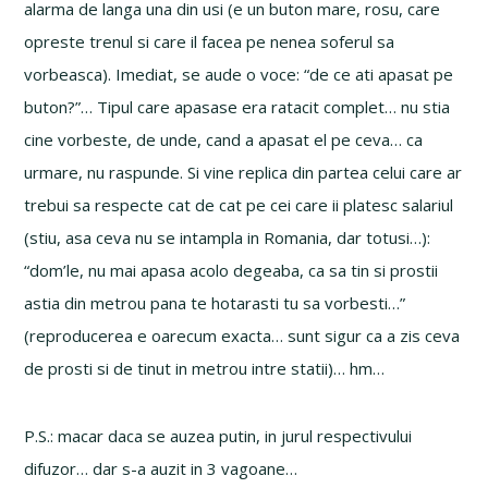
alarma de langa una din usi (e un buton mare, rosu, care
opreste trenul si care il facea pe nenea soferul sa
vorbeasca). Imediat, se aude o voce: “de ce ati apasat pe
buton?”… Tipul care apasase era ratacit complet… nu stia
cine vorbeste, de unde, cand a apasat el pe ceva… ca
urmare, nu raspunde. Si vine replica din partea celui care ar
trebui sa respecte cat de cat pe cei care ii platesc salariul
(stiu, asa ceva nu se intampla in Romania, dar totusi…):
“dom’le, nu mai apasa acolo degeaba, ca sa tin si prostii
astia din metrou pana te hotarasti tu sa vorbesti…”
(reproducerea e oarecum exacta… sunt sigur ca a zis ceva
de prosti si de tinut in metrou intre statii)… hm…
P.S.: macar daca se auzea putin, in jurul respectivului
difuzor… dar s-a auzit in 3 vagoane…