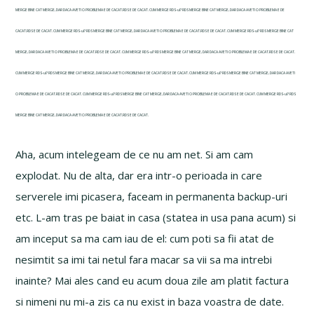
MERGE BINE CAT MERGE, DAR DACA AVETI O PROBLEMA E DE CACAT.RDS E DE CACAT. CUM MERGE RDS-ul? RDS MERGE BINE CAT MERGE, DAR DACA AVETI O PROBLEMA E DE
CACAT.RDS E DE CACAT. CUM MERGE RDS-ul? RDS MERGE BINE CAT MERGE, DAR DACA AVETI O PROBLEMA E DE CACAT.RDS E DE CACAT. CUM MERGE RDS-ul? RDS MERGE BINE CAT
MERGE, DAR DACA AVETI O PROBLEMA E DE CACAT.RDS E DE CACAT. CUM MERGE RDS-ul? RDS MERGE BINE CAT MERGE, DAR DACA AVETI O PROBLEMA E DE CACAT.RDS E DE CACAT.
CUM MERGE RDS-ul? RDS MERGE BINE CAT MERGE, DAR DACA AVETI O PROBLEMA E DE CACAT.RDS E DE CACAT. CUM MERGE RDS-ul? RDS MERGE BINE CAT MERGE, DAR DACA AVETI
O PROBLEMA E DE CACAT.RDS E DE CACAT. CUM MERGE RDS-ul? RDS MERGE BINE CAT MERGE, DAR DACA AVETI O PROBLEMA E DE CACAT.RDS E DE CACAT. CUM MERGE RDS-ul? RDS
MERGE BINE CAT MERGE, DAR DACA AVETI O PROBLEMA E DE CACAT.RDS E DE CACAT.
Aha, acum intelegeam de ce nu am net. Si am cam
explodat. Nu de alta, dar era intr-o perioada in care
serverele imi picasera, faceam in permanenta backup-uri
etc. L-am tras pe baiat in casa (statea in usa pana acum) si
am inceput sa ma cam iau de el: cum poti sa fii atat de
nesimtit sa imi tai netul fara macar sa vii sa ma intrebi
inainte? Mai ales cand eu acum doua zile am platit factura
si nimeni nu mi-a zis ca nu exist in baza voastra de date.