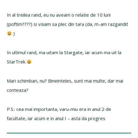
In al treilea rand, eu nu aveam o relatie de 10 luni
(poftim????) si voiam sa plec din tara (da, m-am razgandit
)
In ultimul rand, ma uitam la Stargate, iar acum ma uit la
StarTrek
Mari schimbari, nu? Bineinteles, sunt mai multe, dar mai
conteaza?
P.S.: cea mai importanta, varu-miu era in anul 2 de
facultate, iar acum e in anul I – asta da progres