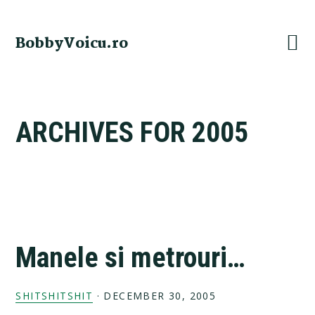
Skip
Skip
Skip
Skip
to
to
to
to
BobbyVoicu.ro
primary
main
primary
footer
navigation
content
sidebar
ARCHIVES FOR 2005
Manele si metrouri…
SHITSHITSHIT
·
DECEMBER 30, 2005