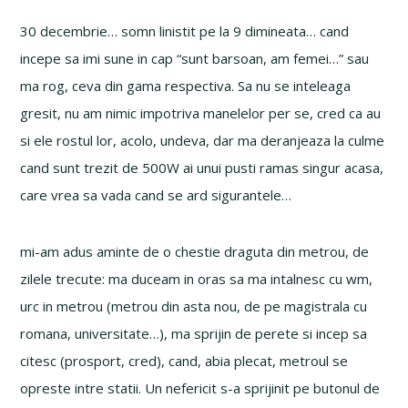
30 decembrie… somn linistit pe la 9 dimineata… cand
incepe sa imi sune in cap “sunt barsoan, am femei…” sau
ma rog, ceva din gama respectiva. Sa nu se inteleaga
gresit, nu am nimic impotriva manelelor per se, cred ca au
si ele rostul lor, acolo, undeva, dar ma deranjeaza la culme
cand sunt trezit de 500W ai unui pusti ramas singur acasa,
care vrea sa vada cand se ard sigurantele…
mi-am adus aminte de o chestie draguta din metrou, de
zilele trecute: ma duceam in oras sa ma intalnesc cu wm,
urc in metrou (metrou din asta nou, de pe magistrala cu
romana, universitate…), ma sprijin de perete si incep sa
citesc (prosport, cred), cand, abia plecat, metroul se
opreste intre statii. Un nefericit s-a sprijinit pe butonul de