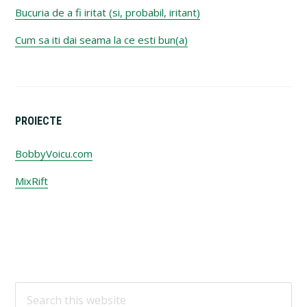
Bucuria de a fi iritat (si, probabil, iritant)
Cum sa iti dai seama la ce esti bun(a)
PROIECTE
BobbyVoicu.com
MixRift
Footer
Search
this