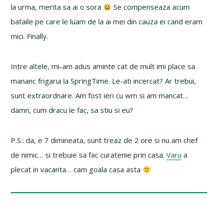
la urma, merita sa ai o sora
Se compenseaza acum
bataile pe care le luam de la ai mei din cauza ei cand eram
mici. Finally.
Intre altele, mi-am adus aminte cat de mult imi place sa
mananc frigarui la SpringTime. Le-ati incercat? Ar trebui,
sunt extraordnare. Am fost ieri cu wm si am mancat…
damn, cum dracu le fac, sa stiu si eu?
P.S.: da, e 7 dimineata, sunt treaz de 2 ore si nu am chef
de nimic… si trebuie sa fac curatenie prin casa.
Varu
a
plecat in vacanta… cam goala casa asta