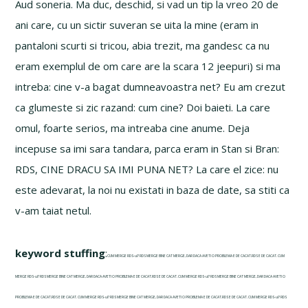
Aud soneria. Ma duc, deschid, si vad un tip la vreo 20 de
ani care, cu un sictir suveran se uita la mine (eram in
pantaloni scurti si tricou, abia trezit, ma gandesc ca nu
eram exemplul de om care are la scara 12 jeepuri) si ma
intreba: cine v-a bagat dumneavoastra net? Eu am crezut
ca glumeste si zic razand: cum cine? Doi baieti. La care
omul, foarte serios, ma intreaba cine anume. Deja
incepuse sa imi sara tandara, parca eram in Stan si Bran:
RDS, CINE DRACU SA IMI PUNA NET? La care el zice: nu
este adevarat, la noi nu existati in baza de date, sa stiti ca
v-am taiat netul.
keyword stuffing
:
CUM MERGE RDS-ul? RDS MERGE BINE CAT MERGE, DAR DACA AVETI O PROBLEMA E DE CACAT.RDS E DE CACAT. CUM
MERGE RDS-ul? RDS MERGE BINE CAT MERGE, DAR DACA AVETI O PROBLEMA E DE CACAT.RDS E DE CACAT. CUM MERGE RDS-ul? RDS MERGE BINE CAT MERGE, DAR DACA AVETI O
PROBLEMA E DE CACAT.RDS E DE CACAT. CUM MERGE RDS-ul? RDS MERGE BINE CAT MERGE, DAR DACA AVETI O PROBLEMA E DE CACAT.RDS E DE CACAT. CUM MERGE RDS-ul? RDS