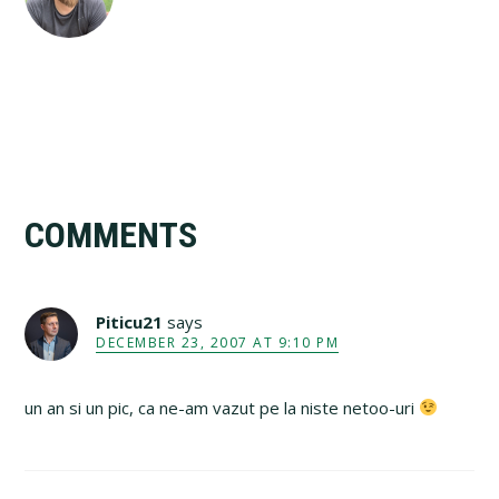
Reader
COMMENTS
Interactions
Piticu21
says
DECEMBER 23, 2007 AT 9:10 PM
un an si un pic, ca ne-am vazut pe la niste netoo-uri