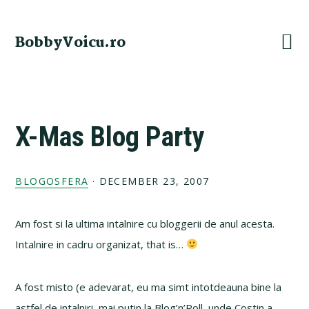
Skip
Skip
Skip
Skip
to
to
to
to
BobbyVoicu.ro
primary
main
primary
footer
navigation
content
sidebar
X-Mas Blog Party
BLOGOSFERA
·
DECEMBER 23, 2007
Am fost si la ultima intalnire cu bloggerii de anul acesta.
Intalnire in cadru organizat, that is…
A fost misto (e adevarat, eu ma simt intotdeauna bine la
astfel de intalniri, mai putin la Blog’n’Roll, unde Costin a