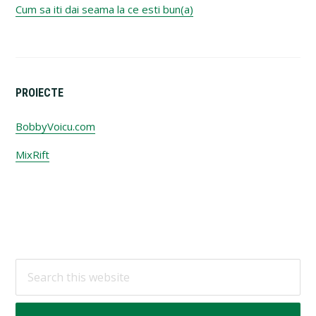
Cum sa iti dai seama la ce esti bun(a)
PROIECTE
BobbyVoicu.com
MixRift
Footer
Search
this
website