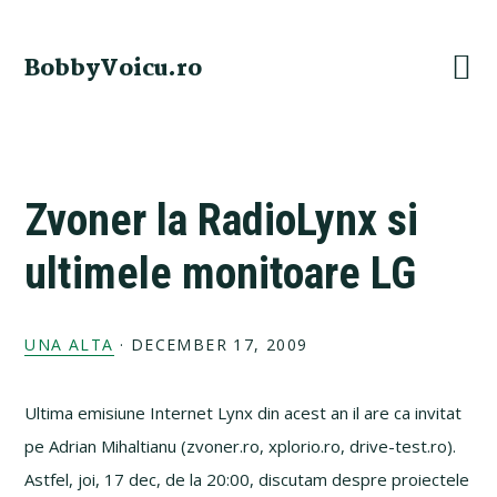
Skip
Skip
Skip
Skip
to
to
to
to
BobbyVoicu.ro
primary
main
primary
footer
navigation
content
sidebar
Zvoner la RadioLynx si
ultimele monitoare LG
UNA ALTA
·
DECEMBER 17, 2009
Ultima emisiune Internet Lynx din acest an il are ca invitat
pe Adrian Mihaltianu (zvoner.ro, xplorio.ro, drive-test.ro).
Astfel, joi, 17 dec, de la 20:00, discutam despre proiectele