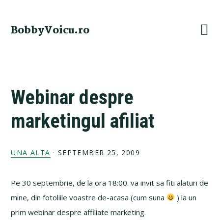
Skip
Skip
Skip
Skip
to
to
to
to
BobbyVoicu.ro
primary
main
primary
footer
navigation
content
sidebar
Webinar despre
marketingul afiliat
UNA ALTA
·
SEPTEMBER 25, 2009
Pe 30 septembrie, de la ora 18:00. va invit sa fiti alaturi de
mine, din fotoliile voastre de-acasa (cum suna
) la un
prim webinar despre affiliate marketing.