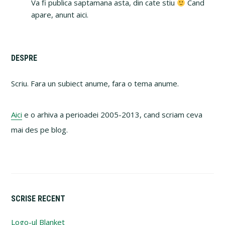
Va fi publica saptamana asta, din cate stiu
Cand
apare, anunt aici.
Primary
DESPRE
Sidebar
Scriu. Fara un subiect anume, fara o tema anume.
Aici
e o arhiva a perioadei 2005-2013, cand scriam ceva
mai des pe blog.
SCRISE RECENT
Logo-ul Blanket