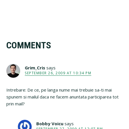
Reader
COMMENTS
Interactions
Grim_Cris
says
SEPTEMBER 26, 2009 AT 10:34 PM
Intrebare: De ce, pe langa nume mai trebuie sa-ti mai
spunem si mailul daca ne facem anuntata participarea tot
prin mail?
Bobby Voicu
says
SEPTEMBER 27, 2009 AT 12:07 PM