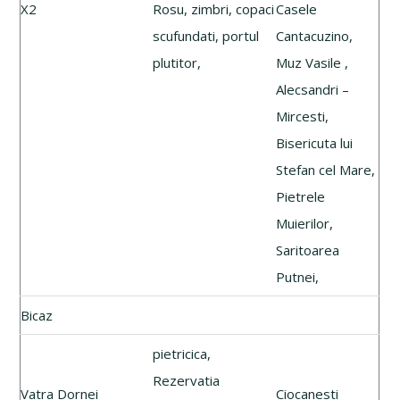
X2
Rosu, zimbri, copaci
Casele
scufundati, portul
Cantacuzino,
plutitor,
Muz Vasile ,
Alecsandri –
Mircesti,
Bisericuta lui
Stefan cel Mare,
Pietrele
Muierilor,
Saritoarea
Putnei,
Bicaz
pietricica,
Rezervatia
Vatra Dornei
Ciocanesti