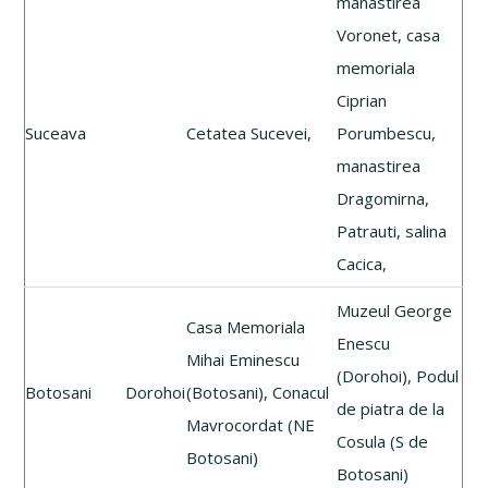
manastirea
Voronet, casa
memoriala
Ciprian
Suceava
Cetatea Sucevei,
Porumbescu,
manastirea
Dragomirna,
Patrauti, salina
Cacica,
Muzeul George
Casa Memoriala
Enescu
Mihai Eminescu
(Dorohoi), Podul
Botosani
Dorohoi
(Botosani), Conacul
de piatra de la
Mavrocordat (NE
Cosula (S de
Botosani)
Botosani)