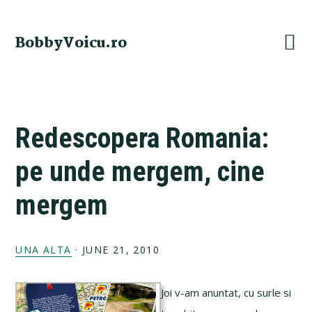
Skip
Skip
Skip
Skip
to
to
to
to
BobbyVoicu.ro
primary
main
primary
footer
navigation
content
sidebar
Redescopera Romania:
pe unde mergem, cine
mergem
UNA ALTA
·
JUNE 21, 2010
Joi v-am anuntat, cu surle si