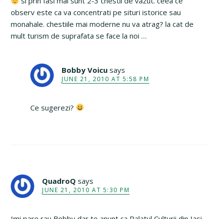
si prin Iasi mai sunt 2-3 chestii de vazut. ceea ce
observ este ca va concentrati pe situri istorice sau
monahale. chestiile mai moderne nu va atrag? la cat de
mult turism de suprafata se face la noi …
Bobby Voicu
says
JUNE 21, 2010 AT 5:58 PM
Ce sugerezi?
QuadroQ
says
JUNE 21, 2010 AT 5:30 PM
Imi pare rau Bobby dar te anunt ca Palatul Culturii din Iasi