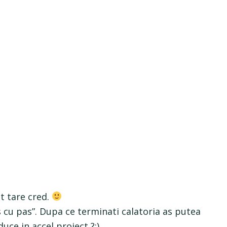
nt tare cred.
 cu pas”. Dupa ce terminati calatoria as putea
uce in accel proiect ?:)