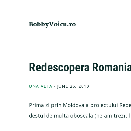
Skip
Skip
Skip
Skip
to
to
to
to
primary
main
primary
footer
BobbyVoicu.ro
navigation
content
sidebar
Redescopera Romania:
UNA ALTA
·
JUNE 26, 2010
Prima zi prin Moldova a proiectului Red
destul de multa oboseala (ne-am trezit l