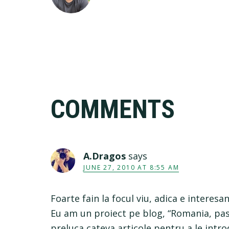
Reader
COMMENTS
Interactions
A.Dragos
says
JUNE 27, 2010 AT 8:55 AM
Foarte fain la focul viu, adica e interesa
Eu am un proiect pe blog, “Romania, pas
preluca cateva articole pentru a le introd