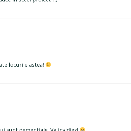
ate locurile astea!
lui sunt dementiale. Va invidiez!