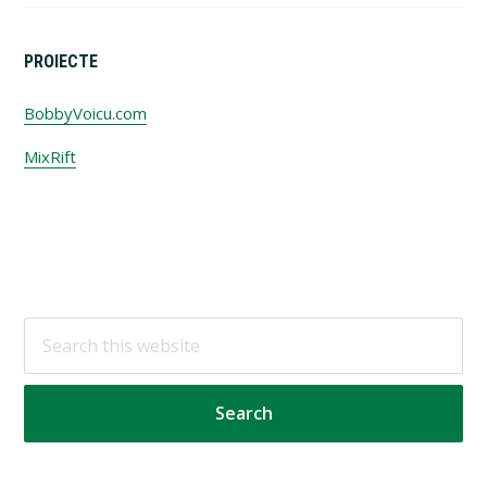
PROIECTE
BobbyVoicu.com
MixRift
Footer
Search
this
website