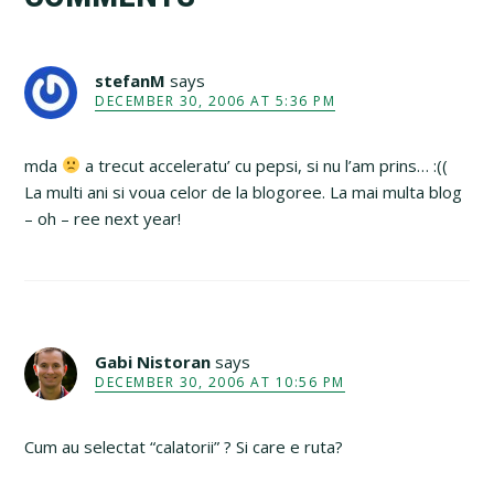
Interactions
stefanM
says
DECEMBER 30, 2006 AT 5:36 PM
mda
a trecut acceleratu’ cu pepsi, si nu l’am prins… :((
La multi ani si voua celor de la blogoree. La mai multa blog
– oh – ree next year!
Gabi Nistoran
says
DECEMBER 30, 2006 AT 10:56 PM
Cum au selectat “calatorii” ? Si care e ruta?