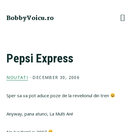
Skip
Skip
Skip
Skip
to
to
to
to
BobbyVoicu.ro
primary
main
primary
footer
navigation
content
sidebar
Pepsi Express
NOUTATI
·
DECEMBER 30, 2006
Sper sa va pot aduce poze de la revelionul din tren
Anyway, pana atunci, La Multi Ani!
Ne “vedem” in 2007