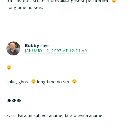
tot il astept.. si uite..al drecului..il gasesc pe internet..
Long time no see..
Bobby
says
JANUARY 12, 2007 AT 12:24 AM
salut, ghost
long time no see
Primary
DESPRE
Sidebar
Scriu. Fara un subiect anume, fara o tema anume.