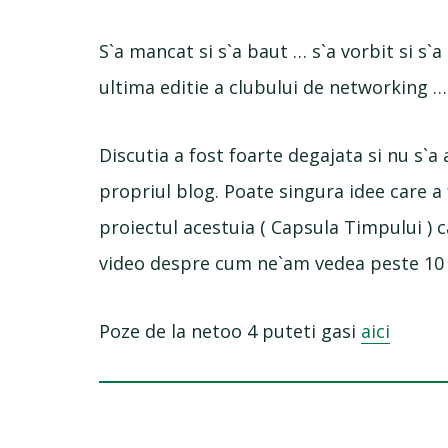
S`a mancat si s`a baut … s`a vorbit si s`a
ultima editie a clubului de networking …
Discutia a fost foarte degajata si nu s`
propriul blog. Poate singura idee care 
proiectul acestuia ( Capsula Timpului ) c
video despre cum ne`am vedea peste 10 
Poze de la netoo 4 puteti gasi
aici