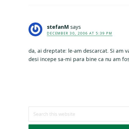
stefanM
says
DECEMBER 30, 2006 AT 5:39 PM
da, ai dreptate: le-am descarcat. Si am v
desi incepe sa-mi para bine ca nu am fo
Footer
Search
this
website