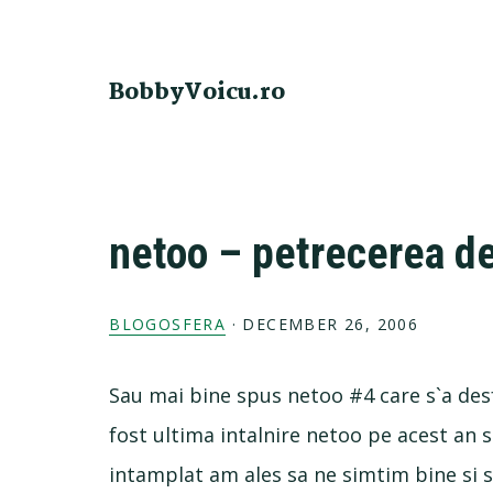
Skip
Skip
Skip
Skip
to
to
to
to
primary
main
primary
footer
BobbyVoicu.ro
navigation
content
sidebar
netoo – petrecerea de
BLOGOSFERA
·
DECEMBER 26, 2006
Sau mai bine spus netoo #4 care s`a desf
fost ultima intalnire netoo pe acest an si
intamplat am ales sa ne simtim bine si s