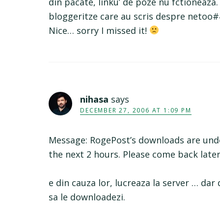
din pacate, linku’ de poze nu fctioneaza. 
bloggeritze care au scris despre netoo#4.
Nice… sorry I missed it!
nihasa
says
DECEMBER 27, 2006 AT 1:09 PM
Message: RogePost’s downloads are unde
the next 2 hours. Please come back later
e din cauza lor, lucreaza la server … dar
sa le downloadezi.