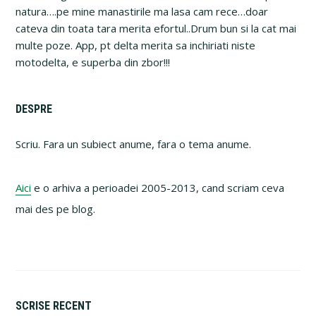
natura….pe mine manastirile ma lasa cam rece…doar
cateva din toata tara merita efortul..Drum bun si la cat mai
multe poze. App, pt delta merita sa inchiriati niste
motodelta, e superba din zbor!!!
Primary
DESPRE
Sidebar
Scriu. Fara un subiect anume, fara o tema anume.
Aici
e o arhiva a perioadei 2005-2013, cand scriam ceva
mai des pe blog.
SCRISE RECENT