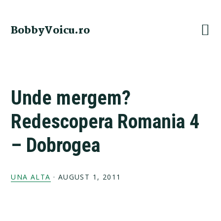
Skip
Skip
Skip
Skip
to
to
to
to
BobbyVoicu.ro
primary
main
primary
footer
navigation
content
sidebar
Unde mergem?
Redescopera Romania 4
– Dobrogea
UNA ALTA
·
AUGUST 1, 2011