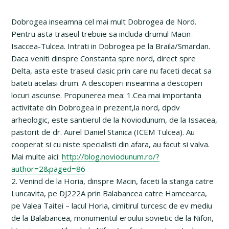
Dobrogea inseamna cel mai mult Dobrogea de Nord.
Pentru asta traseul trebuie sa includa drumul Macin-
Isaccea-Tulcea. Intrati in Dobrogea pe la Braila/Smardan.
Daca veniti dinspre Constanta spre nord, direct spre
Delta, asta este traseul clasic prin care nu faceti decat sa
bateti acelasi drum. A descoperi inseamna a descoperi
locuri ascunse. Propunerea mea: 1.Cea mai importanta
activitate din Dobrogea in prezent,la nord, dpdv
arheologic, este santierul de la Noviodunum, de la Issacea,
pastorit de dr. Aurel Daniel Stanica (ICEM Tulcea). Au
cooperat si cu niste specialisti din afara, au facut si valva.
Mai multe aici:
http://blog.noviodunum.ro/?
author=2&paged=86
2. Venind de la Horia, dinspre Macin, faceti la stanga catre
Luncavita, pe DJ222A prin Balabancea catre Hamcearca,
pe Valea Taitei – lacul Horia, cimitirul turcesc de ev mediu
de la Balabancea, monumentul eroului sovietic de la Nifon,