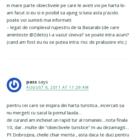
in mare parte obiectivele pe care le aveti voi pe harta le-
am facut si eu si e posibil sa ajung si luna asta p’acolo.
poate voi sunteti mai informati:
– legat de complexul rupestru de la Basarabi (de care
aminteste @Zdeto) l-a vazut cineva? se poate intra acum?
(cand am fost eu nu se putea intra: risc de prabusire etc.)
pass
says
AUGUST 6, 2011 AT 11:29 AM
pentru cei care se inspira din harta turistica…incercati sa
nu mergeti cu sacul la pomul lauda…
de curand am incheiat un rapid tur al romaniei….nota finala
10, dar…multe din “obiectivele turistice” m-au dezamagit…
Pt Dobrogea, cheile chiar merita , asta daca te duci pentru