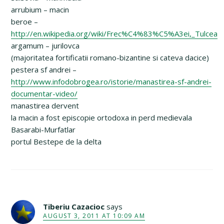
arrubium – macin
beroe –
http://en.wikipedia.org/wiki/Frec%C4%83%C5%A3ei,_Tulcea
argamum – jurilovca
(majoritatea fortificatii romano-bizantine si cateva dacice)
pestera sf andrei –
http://www.infodobrogea.ro/istorie/manastirea-sf-andrei-
documentar-video/
manastirea dervent
la macin a fost episcopie ortodoxa in perd medievala
Basarabi-Murfatlar
portul Bestepe de la delta
Tiberiu Cazacioc
says
AUGUST 3, 2011 AT 10:09 AM