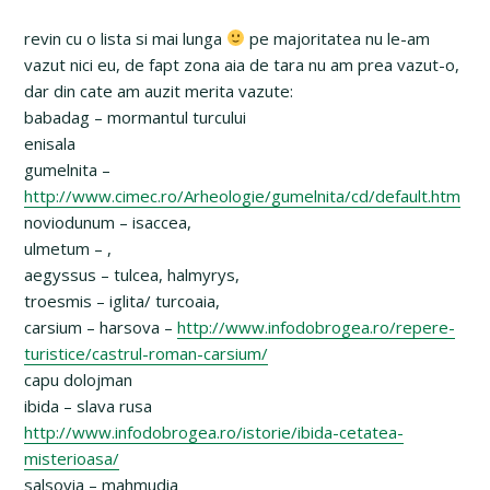
revin cu o lista si mai lunga
pe majoritatea nu le-am
vazut nici eu, de fapt zona aia de tara nu am prea vazut-o,
dar din cate am auzit merita vazute:
babadag – mormantul turcului
enisala
gumelnita –
http://www.cimec.ro/Arheologie/gumelnita/cd/default.htm
noviodunum – isaccea,
ulmetum – ,
aegyssus – tulcea, halmyrys,
troesmis – iglita/ turcoaia,
carsium – harsova –
http://www.infodobrogea.ro/repere-
turistice/castrul-roman-carsium/
capu dolojman
ibida – slava rusa
http://www.infodobrogea.ro/istorie/ibida-cetatea-
misterioasa/
salsovia – mahmudia