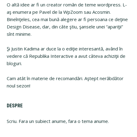
O altă idee ar fi un creator român de teme wordpress. L-
aş enumera pe Pavel de la WpZoom sau Acosmin.
Bineînţeles, cea mai bună alegere ar fi persoana ce deţine
Design Disease, dar, din câte ştiu, şansele unei “apariţii”
sînt minime.
Şi Justin Kadima ar duce la o ediţie interesantă, având în
vedere că Republika Interactive a avut câteva achiziţii de
bloguri.
Cam atât în materie de recomandări. Aştept nerăbdător
noul sezon!
Primary
DESPRE
Sidebar
Scriu. Fara un subiect anume, fara o tema anume.