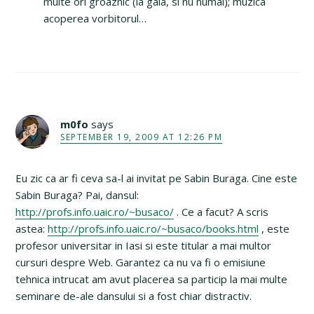
multe ori groaznic (la gala, si nu numai); muzica
acoperea vorbitorul…
m0fo
says
SEPTEMBER 19, 2009 AT 12:26 PM
Eu zic ca ar fi ceva sa-l ai invitat pe Sabin Buraga. Cine este
Sabin Buraga? Pai, dansul:
http://profs.info.uaic.ro/~busaco/
. Ce a facut? A scris
astea:
http://profs.info.uaic.ro/~busaco/books.html
, este
profesor universitar in Iasi si este titular a mai multor
cursuri despre Web. Garantez ca nu va fi o emisiune
tehnica intrucat am avut placerea sa particip la mai multe
seminare de-ale dansului si a fost chiar distractiv.