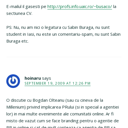
E-mailul il gasesti pe
http://profs.info.uaic.ro/~busaco/
la
sectiunea CV.
PS: Nu, nu am nici o legatura cu Sabin Buraga, nu sunt
student in Iasi, nu este un comentariu-spam, nu sunt Sabin
Buraga etc.
hoinaru
says
SEPTEMBER 19, 2009 AT 12:26 PM
O discutie cu Bogdan Olteanu (sau cu cineva de la
Millenium) privind implicarea PRului (si in special a agentiei
lor) in mai multe evenimente ale comunitatii online. Ar fi
misto de vazut cum se face branding pentru o agentie de
PR in online si cat de mult conteaza ca agentia de PR sa