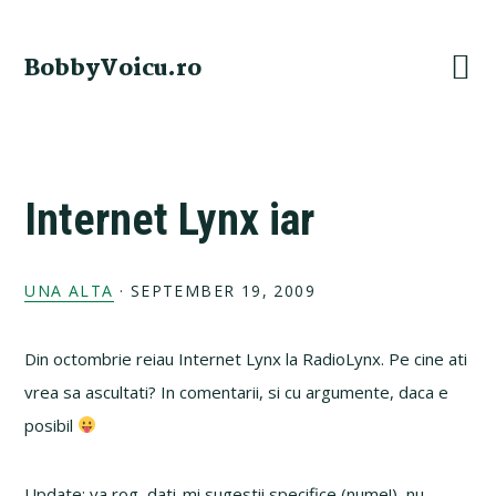
Skip
Skip
Skip
Skip
to
to
to
to
BobbyVoicu.ro
primary
main
primary
footer
navigation
content
sidebar
Internet Lynx iar
UNA ALTA
·
SEPTEMBER 19, 2009
Din octombrie reiau Internet Lynx la RadioLynx. Pe cine ati
vrea sa ascultati? In comentarii, si cu argumente, daca e
posibil
Update: va rog, dati-mi sugestii specifice (nume!), nu