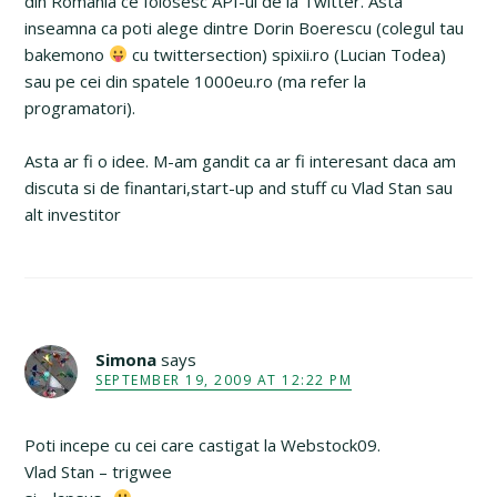
din Romania ce folosesc API-ul de la Twitter. Asta
inseamna ca poti alege dintre Dorin Boerescu (colegul tau
bakemono
cu twittersection) spixii.ro (Lucian Todea)
sau pe cei din spatele 1000eu.ro (ma refer la
programatori).
Asta ar fi o idee. M-am gandit ca ar fi interesant daca am
discuta si de finantari,start-up and stuff cu Vlad Stan sau
alt investitor
Simona
says
SEPTEMBER 19, 2009 AT 12:22 PM
Poti incepe cu cei care castigat la Webstock09.
Vlad Stan – trigwee