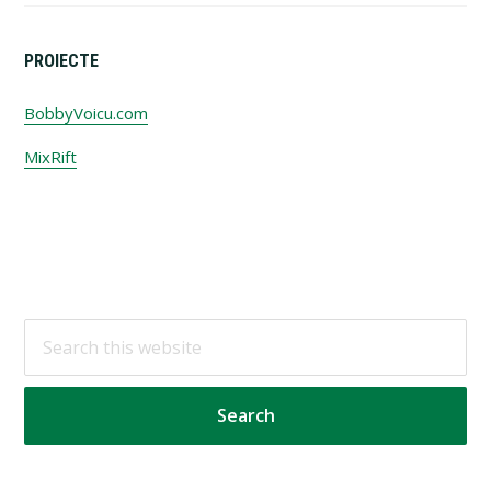
PROIECTE
BobbyVoicu.com
MixRift
Footer
Search
this
website