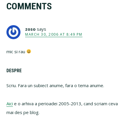
COMMENTS
Interactions
zoso
says
MARCH 30, 2006 AT 8:49 PM
mic si rau
Primary
DESPRE
Sidebar
Scriu. Fara un subiect anume, fara o tema anume.
Aici
e o arhiva a perioadei 2005-2013, cand scriam ceva
mai des pe blog.