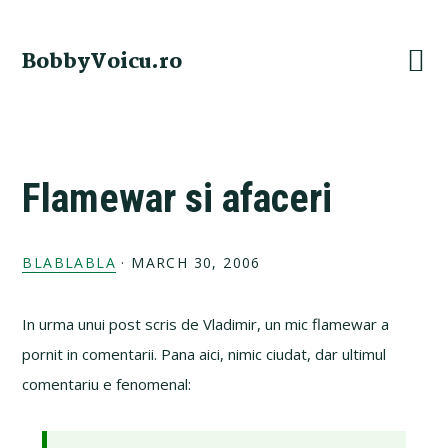
Skip
Skip
Skip
Skip
to
to
to
to
BobbyVoicu.ro
primary
main
primary
footer
navigation
content
sidebar
Flamewar si afaceri
BLABLABLA
·
MARCH 30, 2006
In urma unui post scris de Vladimir, un mic flamewar a
pornit in comentarii. Pana aici, nimic ciudat, dar ultimul
comentariu e fenomenal: