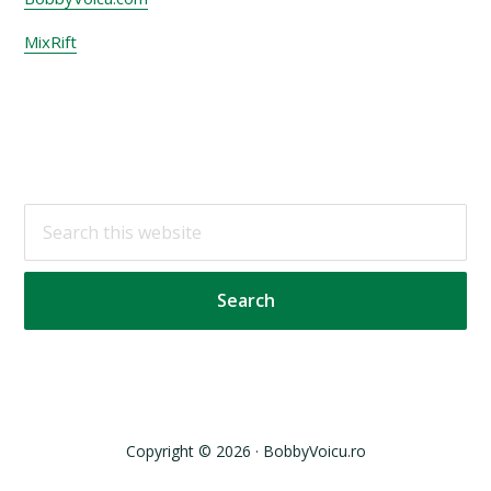
MixRift
Footer
Search
this
website
Copyright © 2026 · BobbyVoicu.ro