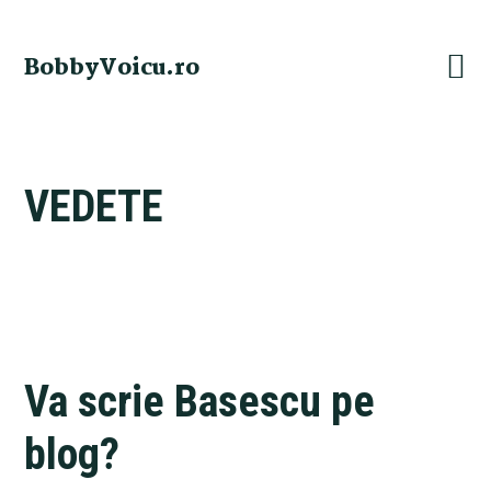
Skip
Skip
Skip
Skip
to
to
to
to
BobbyVoicu.ro
primary
main
primary
footer
navigation
content
sidebar
VEDETE
Va scrie Basescu pe
blog?